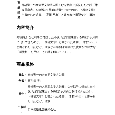
商
舟橋聖一の大東亜文学共栄圏：なぜ戦争に抵抗した小説『悉
品
皆屋康吉』を終戦3ヶ月前に刊行できたのか。〈極秘文章〉
描
と書かれた遺書、〈門外不出〉と書かれた日記など、遺族
述
內容簡介
內容簡介 なぜ戦争に抵抗した小説『悉皆屋康吉』を終戦3ヶ月前
に刊行できたのか。〈極秘文章〉と書かれた遺書、〈門外不出〉
と書かれた日記など、遺族が40年間守り続けた貴重かつ膨大な
「新資料」を用い、その謎を解いていく。。
商品規格
書名 /
舟橋聖一の大東亜文学共栄圏
作者 /
石川肇 著;
舟橋聖一の大東亜文学共栄圏：なぜ戦争に抵抗した小
説『悉皆屋康吉』を終戦3ヶ月前に刊行できたのか。
簡介 /
〈極秘文章〉と書かれた遺書、〈門外不出〉と書かれ
た日記など、遺族
出版社
日本出版販売株式会社
/