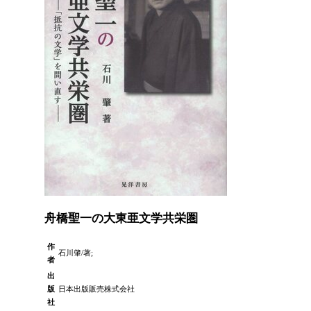
舟橋聖一の大東亜文学共栄圏
作
石川肇/著;
者
出
版
日本出版販売株式会社
社