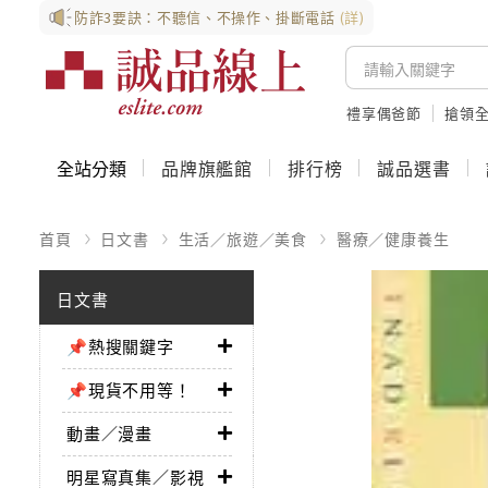
防詐3要訣：不聽信、不操作、掛斷電話
(詳)
禮享偶爸節
搶領全
全站分類
品牌旗艦館
排行榜
誠品選書
首頁
日文書
生活／旅遊／美食
醫療／健康養生
日文書
📌熱搜關鍵字
📌現貨不用等！
動畫／漫畫
明星寫真集／影視