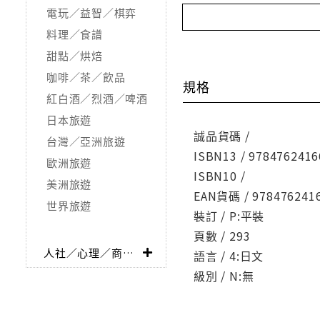
電玩／益智／棋弈
料理／食譜
甜點／烘焙
咖啡／茶／飲品
規格
紅白酒／烈酒／啤酒
日本旅遊
誠品貨碼 /
台灣／亞洲旅遊
ISBN13 / 9784762416
歐洲旅遊
ISBN10 /
美洲旅遊
EAN貨碼 / 978476241
世界旅遊
裝訂 / P:平裝
頁數 / 293
人社／心理／商業／其他
語言 / 4:日文
級別 / N:無