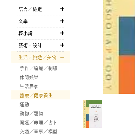
語言／檢定
文學
輕小說
藝術／設計
生活／旅遊／美食
手作／編織／刺繡
休閒娛樂
生活居家
醫療／健康養生
運動
動物／寵物
開運／命理／占卜
交通／軍事／模型