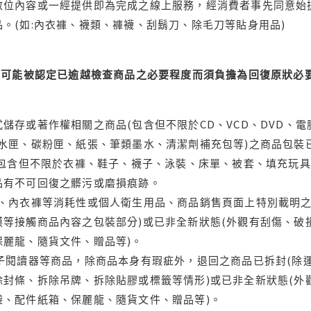
位內容或一經提供即為完成之線上服務，經消費者事先同意始提
。(如:內衣褲、襪類、褲襪、刮鬍刀、除毛刀等貼身用品)
可能被認定已逾越檢查商品之必要程度而須負擔為回復原狀必要
儲存或著作權相關之商品(包含但不限於CD、VCD、DVD、電
水匣、碳粉匣、紙張、筆類墨水、清潔劑補充包等)之商品包裝已
(包含但不限於衣褲、鞋子、襪子、泳裝、床單、被套、填充玩具
品有不可回復之髒污或磨損痕跡。
品、內衣褲等消耗性或個人衛生用品、商品銷售頁面上特別載明之
等接觸商品內容之包裝部分)或已非全新狀態(外觀有刮傷、破
保麗龍、隨貨文件、贈品等)。
電子閱讀器等商品，除商品本身有瑕疵外，退回之商品已拆封(除
封條、拆除吊牌、拆除貼膠或標籤等情形)或已非全新狀態(外
袋、配件紙箱、保麗龍、隨貨文件、贈品等)。