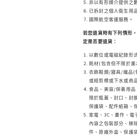
非以有形媒介提供之數
已拆封之個人衛生用品
國際航空客運服務。
若您退貨時有下列情形，
定是否要退貨：
以數位或電磁紀錄形式
耗材(包含但不限於墨
衣飾鞋類/寢具/織品
或經剪標或下水或商
食品、美容/保養用
限於瓶蓋、封口、封膜
保護袋、配件紙箱、
家電、3C、畫作、
內容之包裝部分、移除
件、原廠外盒、保護