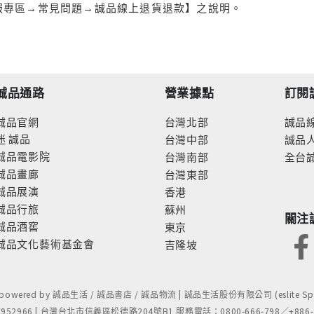
服專區→常見問題→誠品線上退貨退款】之說明。
誠品通路
營業據點
訂閱
誠品官網
台灣北部
誠品
迷
誠品
台灣中部
誠品
誠品電影院
台灣南部
全台
誠品畫廊
台灣東部
誠品展演
香港
誠品行旅
蘇州
關注
誠品酒窖
東京
誠品文化藝術基金會
吉隆坡
- powered by 誠品生活 / 誠品書店 / 誠品物流 | 誠品生活股份有限公司 (eslite Spect
52966 | 台灣台北市信義區松德路204號B1 服務電話：0800-666-798／+886-2-