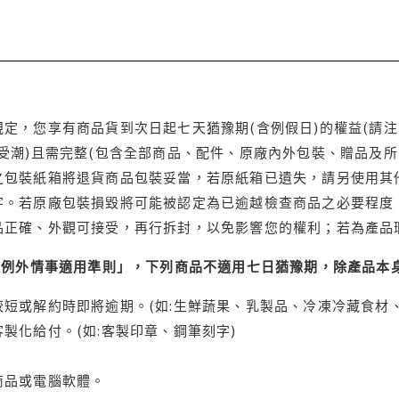
定，您享有商品貨到次日起七天猶豫期(含例假日)的權益(請
受潮)且需完整(包含全部商品、配件、原廠內外包裝、贈品及所
之包裝紙箱將退貨商品包裝妥當，若原紙箱已遺失，請另使用其
字。若原廠包裝損毀將可能被認定為已逾越檢查商品之必要程度，
品正確、外觀可接受，再行拆封，以免影響您的權利；若為產品
理例外情事適用準則」，下列商品不適用七日猶豫期，除產品本
短或解約時即將逾期。(如:生鮮蔬果、乳製品、冷凍冷藏食材、
製化給付。(如:客製印章、鋼筆刻字)
商品或電腦軟體。