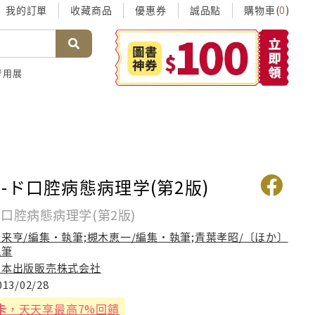
我的訂單
收藏商品
優惠券
誠品點
購物車(
)
0
考用展
-ド口腔病態病理学(第2版)
口腔病態病理学(第2版)
賀来亨/編集・執筆;槻木恵一/編集・執筆;青葉孝昭/〔ほか〕
執筆
日本出版販売株式会社
013/02/28
卡
，天天享最高7%回饋