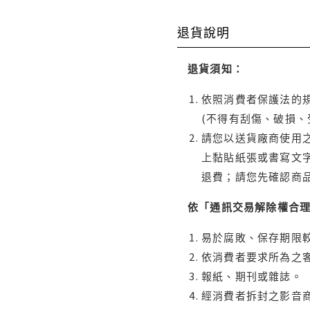
退貨說明
退貨須知：
依照消費者保護法的規
(不得有刮傷、破損、
請您以送貨廠商使用
上黏貼紙張或書寫文
退費；請您先確認商
依「通訊交易解除權合
易於腐敗、保存期限較
依消費者要求所為之客
報紙、期刊或雜誌。
經消費者拆封之影音