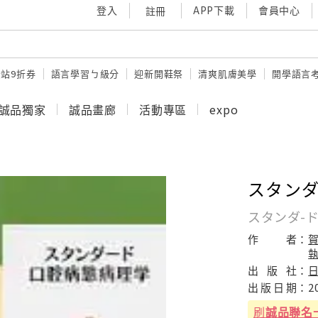
登入
APP下載
會員中心
註冊
站9折券
語言學習ㄅ級分
迎新開鞋祭
清爽肌膚美學
開學語言
誠品獨家
誠品畫廊
活動專區
expo
スタンダ
スタンダ-ド
作
者：
出
版
社：
出
版
日
期：
2
刷
誠品聯名