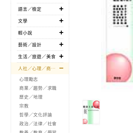
語言／檢定
文學
輕小說
藝術／設計
生活／旅遊／美食
人社／心理／商業／其他
心理勵志
商業／趨勢／求職
歷史／地理
宗教
哲學／文化評論
政治／法律／社會
教養／教育／學習