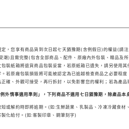
定，您享有商品貨到次日起七天猶豫期(含例假日)的權益(請
受潮)且需完整(包含全部商品、配件、原廠內外包裝、贈品及所
之包裝紙箱將退貨商品包裝妥當，若原紙箱已遺失，請另使用其
字。若原廠包裝損毀將可能被認定為已逾越檢查商品之必要程度，
品正確、外觀可接受，再行拆封，以免影響您的權利；若為產品
理例外情事適用準則」，下列商品不適用七日猶豫期，除產品本
短或解約時即將逾期。(如:生鮮蔬果、乳製品、冷凍冷藏食材、
製化給付。(如:客製印章、鋼筆刻字)