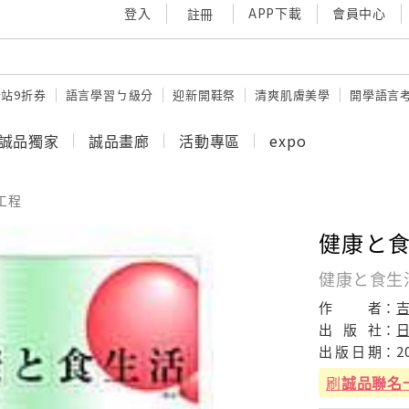
登入
APP下載
會員中心
註冊
站9折券
語言學習ㄅ級分
迎新開鞋祭
清爽肌膚美學
開學語言
誠品獨家
誠品畫廊
活動專區
expo
工程
健康と食
健康と食生活
作
者：
吉
出
版
社：
出
版
日
期：
2
刷
誠品聯名