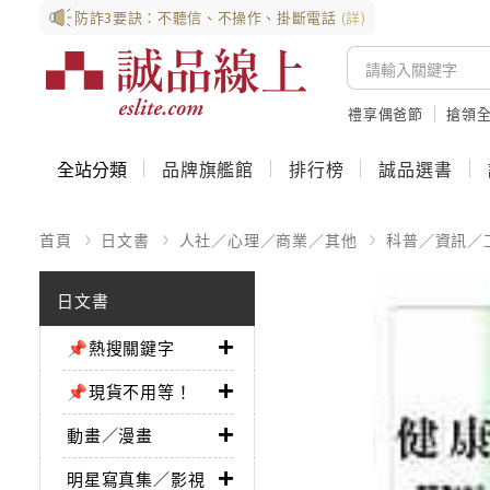
防詐3要訣：不聽信、不操作、掛斷電話
(詳)
禮享偶爸節
搶領全
全站分類
品牌旗艦館
排行榜
誠品選書
首頁
日文書
人社／心理／商業／其他
科普／資訊／
日文書
📌熱搜關鍵字
📌現貨不用等！
動畫／漫畫
明星寫真集／影視