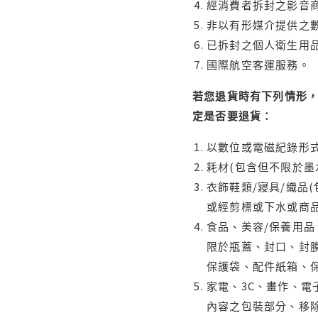
經消費者拆封之影音
非以有形媒介提供之數
已拆封之個人衛生用品
國際航空客運服務。
若您退貨時有下列情形，
定是否要退貨：
以數位或電磁紀錄形式
耗材(包含但不限於墨
衣飾鞋類/寢具/織品
或經剪標或下水或商
食品、美容/保養用
限於瓶蓋、封口、封膜
保護袋、配件紙箱、
家電、3C、畫作、
內容之包裝部分、移除