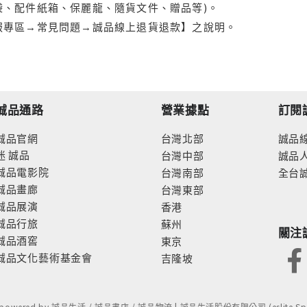
袋、配件紙箱、保麗龍、隨貨文件、贈品等)。
服專區→常見問題→誠品線上退貨退款】之說明。
誠品通路
營業據點
訂閱
誠品官網
台灣北部
誠品
迷
誠品
台灣中部
誠品
誠品電影院
台灣南部
全台
誠品畫廊
台灣東部
誠品展演
香港
誠品行旅
蘇州
關注
誠品酒窖
東京
誠品文化藝術基金會
吉隆坡
- powered by 誠品生活 / 誠品書店 / 誠品物流 | 誠品生活股份有限公司 (eslite Spect