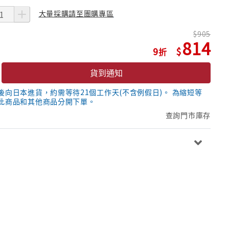
大量採購請至團購專區
905
814
9
貨到通知
後向日本進貨，約需等待21個工作天(不含例假日)。 為縮短等
此商品和其他商品分開下單。
查詢門市庫存