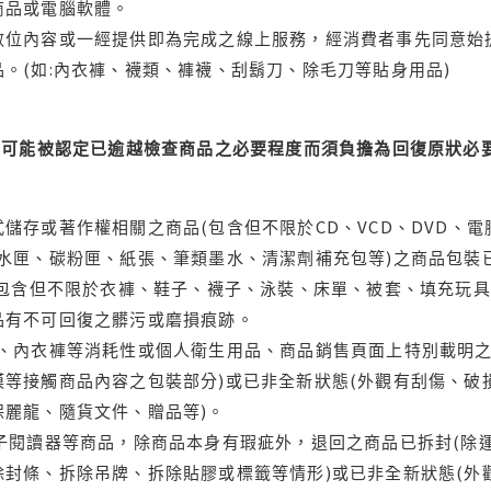
商品或電腦軟體。
位內容或一經提供即為完成之線上服務，經消費者事先同意始提
。(如:內衣褲、襪類、褲襪、刮鬍刀、除毛刀等貼身用品)
可能被認定已逾越檢查商品之必要程度而須負擔為回復原狀必要
儲存或著作權相關之商品(包含但不限於CD、VCD、DVD、電
水匣、碳粉匣、紙張、筆類墨水、清潔劑補充包等)之商品包裝已
(包含但不限於衣褲、鞋子、襪子、泳裝、床單、被套、填充玩具
品有不可回復之髒污或磨損痕跡。
品、內衣褲等消耗性或個人衛生用品、商品銷售頁面上特別載明之
等接觸商品內容之包裝部分)或已非全新狀態(外觀有刮傷、破
保麗龍、隨貨文件、贈品等)。
電子閱讀器等商品，除商品本身有瑕疵外，退回之商品已拆封(除
封條、拆除吊牌、拆除貼膠或標籤等情形)或已非全新狀態(外