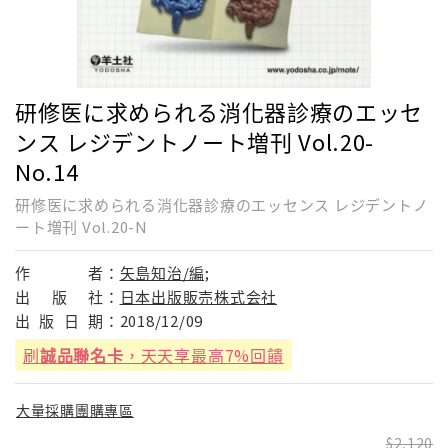
研修医に求められる消化器診療のエッセ
ンス レジデントノート増刊 Vol.20-
No.14
研修医に求められる消化器診療のエッセンス レジデントノ
ート増刊 Vol.20-N
作
者：
矢島知治/編;
出
版
社：
日本出版販売株式会社
出
版
日
期：
2018/12/09
刷
誠品聯名卡
，天天享最高7%回饋
大量採購團購專區
2,120