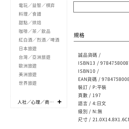
電玩／益智／棋弈
料理／食譜
甜點／烘焙
咖啡／茶／飲品
規格
紅白酒／烈酒／啤酒
日本旅遊
誠品貨碼 /
台灣／亞洲旅遊
ISBN13 / 9784758008
歐洲旅遊
ISBN10 /
美洲旅遊
EAN貨碼 / 978475800
世界旅遊
裝訂 / P:平裝
頁數 / 197
人社／心理／商業／其他
語言 / 4:日文
級別 / N:無
尺寸 / 21.0X14.8X1.6