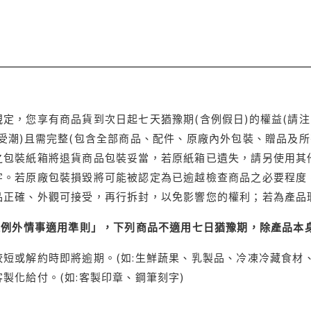
定，您享有商品貨到次日起七天猶豫期(含例假日)的權益(請
受潮)且需完整(包含全部商品、配件、原廠內外包裝、贈品及所
之包裝紙箱將退貨商品包裝妥當，若原紙箱已遺失，請另使用其
字。若原廠包裝損毀將可能被認定為已逾越檢查商品之必要程度，
品正確、外觀可接受，再行拆封，以免影響您的權利；若為產品
理例外情事適用準則」，下列商品不適用七日猶豫期，除產品本
短或解約時即將逾期。(如:生鮮蔬果、乳製品、冷凍冷藏食材、
製化給付。(如:客製印章、鋼筆刻字)