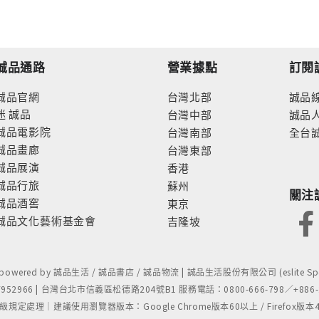
誠品通路
營業據點
訂閱
誠品官網
台灣北部
誠品
迷
誠品
台灣中部
誠品
誠品電影院
台灣南部
全台
誠品畫廊
台灣東部
誠品展演
香港
誠品行旅
蘇州
關注
誠品酒窖
東京
誠品文化藝術基金會
吉隆坡
- powered by 誠品生活 / 誠品書店 / 誠品物流 | 誠品生活股份有限公司 (eslite Spect
52966 | 台灣台北市信義區松德路204號B1 服務電話：0800-666-798／+886-2-
處理｜建議使用瀏覽器版本：Google Chrome版本60以上 / Firefox版本48以上