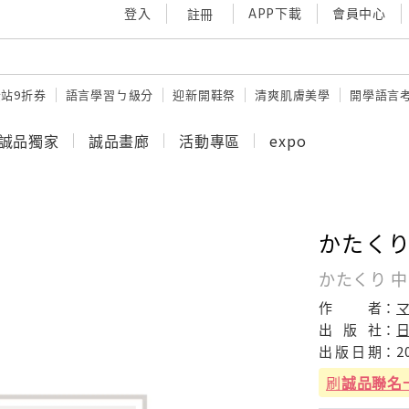
登入
APP下載
會員中心
註冊
站9折券
語言學習ㄅ級分
迎新開鞋祭
清爽肌膚美學
開學語言
誠品獨家
誠品畫廊
活動專區
expo
かたくり
かたくり 中
作
者：
マ
出
版
社：
出
版
日
期：
2
刷
誠品聯名