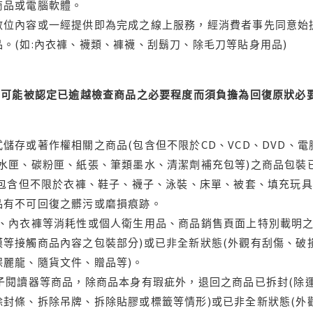
商品或電腦軟體。
位內容或一經提供即為完成之線上服務，經消費者事先同意始提
。(如:內衣褲、襪類、褲襪、刮鬍刀、除毛刀等貼身用品)
可能被認定已逾越檢查商品之必要程度而須負擔為回復原狀必要
儲存或著作權相關之商品(包含但不限於CD、VCD、DVD、電
水匣、碳粉匣、紙張、筆類墨水、清潔劑補充包等)之商品包裝已
(包含但不限於衣褲、鞋子、襪子、泳裝、床單、被套、填充玩具
品有不可回復之髒污或磨損痕跡。
品、內衣褲等消耗性或個人衛生用品、商品銷售頁面上特別載明之
等接觸商品內容之包裝部分)或已非全新狀態(外觀有刮傷、破
保麗龍、隨貨文件、贈品等)。
電子閱讀器等商品，除商品本身有瑕疵外，退回之商品已拆封(除
封條、拆除吊牌、拆除貼膠或標籤等情形)或已非全新狀態(外