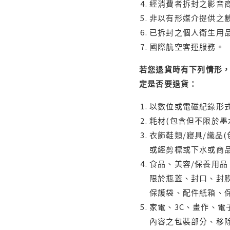
經消費者拆封之影音
非以有形媒介提供之數
已拆封之個人衛生用品
國際航空客運服務。
若您退貨時有下列情形，
定是否要退貨：
以數位或電磁紀錄形式
耗材(包含但不限於墨
衣飾鞋類/寢具/織品
或經剪標或下水或商
食品、美容/保養用
限於瓶蓋、封口、封膜
保護袋、配件紙箱、
家電、3C、畫作、
內容之包裝部分、移除