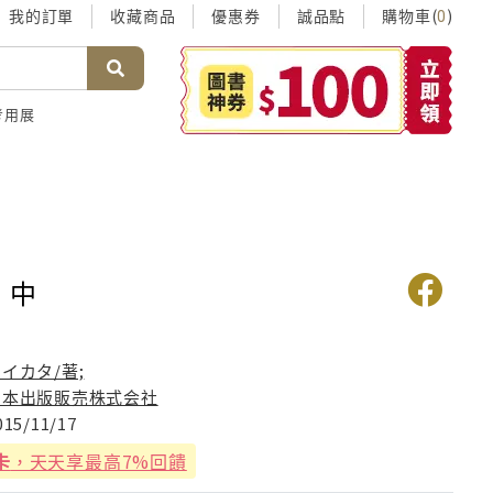
我的訂單
收藏商品
優惠券
誠品點
購物車(
)
0
考用展
 中
イカタ/著;
日本出版販売株式会社
015/11/17
卡
，天天享最高7%回饋