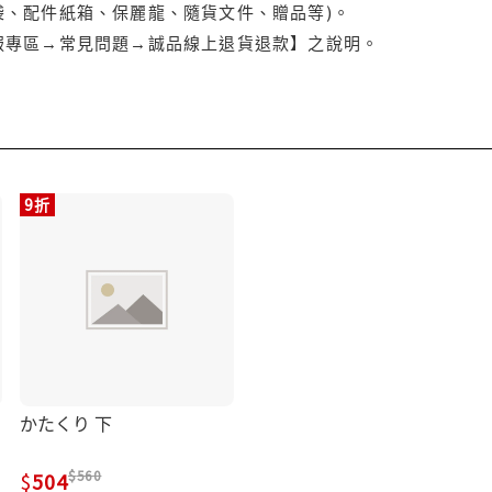
袋、配件紙箱、保麗龍、隨貨文件、贈品等)。
服專區→常見問題→誠品線上退貨退款】之說明。
9折
かたくり 下
560
504