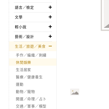
語言／檢定
文學
輕小說
藝術／設計
生活／旅遊／美食
手作／編織／刺繡
休閒娛樂
生活居家
醫療／健康養生
運動
動物／寵物
開運／命理／占卜
交通／軍事／模型