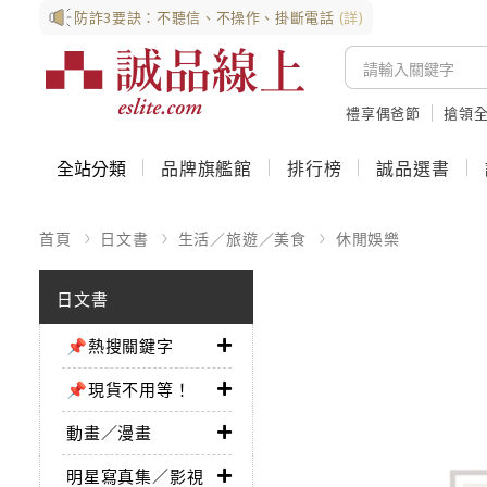
防詐3要訣：不聽信、不操作、掛斷電話
(詳)
禮享偶爸節
搶領全
全站分類
品牌旗艦館
排行榜
誠品選書
首頁
日文書
生活／旅遊／美食
休閒娛樂
日文書
📌熱搜關鍵字
📌現貨不用等！
動畫／漫畫
明星寫真集／影視