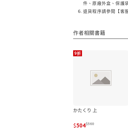
件、原廠外盒、保護
退貨程序請參閱【客
作者相關書籍
9折
かたくり 上
560
504