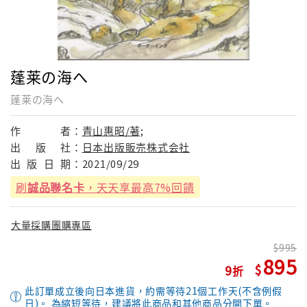
蓬莱の海へ
蓬莱の海へ
作
者：
青山惠昭/著;
出
版
社：
日本出版販売株式会社
出
版
日
期：
2021/09/29
刷
誠品聯名卡
，天天享最高7%回饋
大量採購團購專區
995
895
9
此訂單成立後向日本進貨，約需等待21個工作天(不含例假
日)。 為縮短等待，建議將此商品和其他商品分開下單。