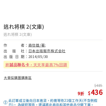
逃れ将棋 2(文庫)
逃れ将棋 2(文庫)
作
者：
森信雄/著;
出
版
社：
日本出版販売株式会社
出
版
日
期：
2014/05/30
刷
誠品聯名卡
，天天享最高7%回饋
大量採購團購專區
485
436
9
此訂單成立後向日本進貨，約需等待21個工作天(不含例假
日)。 為縮短等待，建議將此商品和其他商品分開下單。