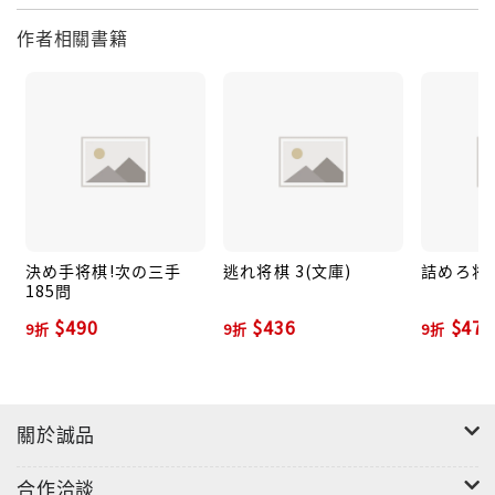
作者相關書籍
決め手将棋!次の三手
逃れ将棋 3(文庫)
詰めろ将棋
185問
$490
$436
$477
9折
9折
9折
關於誠品
合作洽談