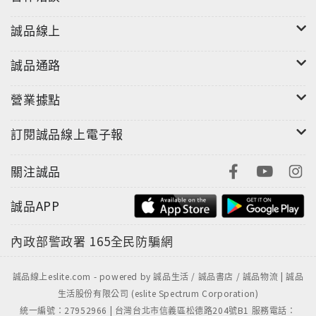
誠品線上
誠品通路
營業據點
訂閱誠品線上電子報
關注誠品
誠品APP
內政部警政署
165全民防騙網
誠品線上eslite.com - powered by 誠品生活 / 誠品書店 / 誠品物流 | 誠品
生活股份有限公司 (eslite Spectrum Corporation)
統一編號：27952966 | 台灣台北市信義區松德路204號B1 服務電話：