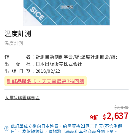
温度計測
温度計測
作
者：
計測自動制御学会/編;温度計測部会/編;
出
版
社：
日本出版販売株式会社
出
版
日
期：
2018/02/22
刷
誠品聯名卡
，天天享最高7%回饋
大量採購團購專區
2,930
2,637
9
此訂單成立後向日本進貨，約需等待21個工作天(不含例假
日)。 為縮短等待，建議將此商品和其他商品分開下單。