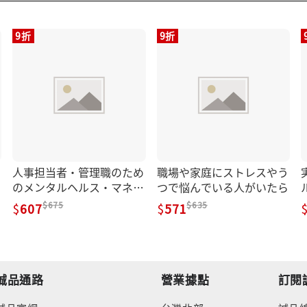
9折
9折
人事担当者・管理職のため
職場や家庭にストレスやう
のメンタルヘルス・マネジ
つで悩んでいる人がいたら
メントの教科書
675
635
607
571
誠品通路
營業據點
訂閱