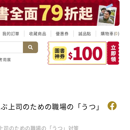
我的訂單
收藏商品
優惠券
誠品點
購物車(
)
0
考用展
学ぶ上司のための職場の「うつ」
上司のための職場の「うつ」対策