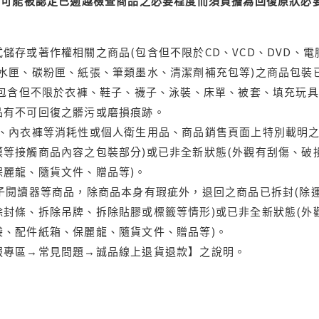
可能被認定已逾越檢查商品之必要程度而須負擔為回復原狀必要
儲存或著作權相關之商品(包含但不限於CD、VCD、DVD、電
水匣、碳粉匣、紙張、筆類墨水、清潔劑補充包等)之商品包裝已
(包含但不限於衣褲、鞋子、襪子、泳裝、床單、被套、填充玩具
品有不可回復之髒污或磨損痕跡。
品、內衣褲等消耗性或個人衛生用品、商品銷售頁面上特別載明之
等接觸商品內容之包裝部分)或已非全新狀態(外觀有刮傷、破
保麗龍、隨貨文件、贈品等)。
電子閱讀器等商品，除商品本身有瑕疵外，退回之商品已拆封(除
封條、拆除吊牌、拆除貼膠或標籤等情形)或已非全新狀態(外
袋、配件紙箱、保麗龍、隨貨文件、贈品等)。
服專區→常見問題→誠品線上退貨退款】之說明。