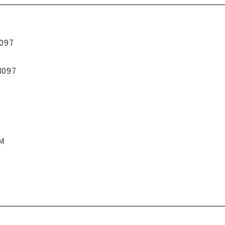
097
8097
CM