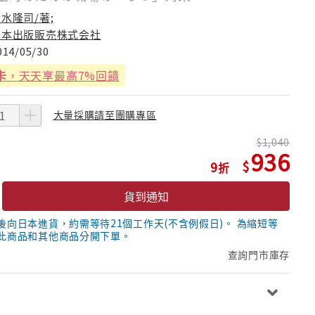
水隆司/著;
日本出版販売株式会社
014/05/30
卡
，天天享最高7%回饋
大量採購請至團購專區
1,040
936
9
貨到通知
後向日本進貨，約需等待21個工作天(不含例假日)。 為縮短等
此商品和其他商品分開下單。
查詢門市庫存