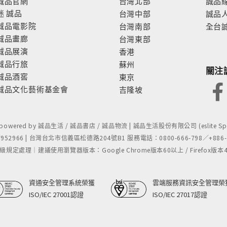
誠品官網
台灣北部
誠品
迷
誠品
台灣中部
誠品
誠品電影院
台灣南部
全台
誠品畫廊
台灣東部
誠品展演
香港
誠品行旅
蘇州
關注
誠品酒窖
東京
誠品文化藝術基金會
吉隆坡
- powered by 誠品生活 / 誠品書店 / 誠品物流 | 誠品生活股份有限公司 (eslite Spect
52966 | 台灣台北市信義區松德路204號B1 服務電話：0800-666-798／+886-2-
處理｜建議使用瀏覽器版本：Google Chrome版本60以上 / Firefox版本48以上
資通安全管理系統榮獲
雲端服務資訊安全管理榮
ISO/IEC 27001認證
ISO/IEC 27017認證