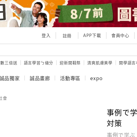
登入
APP下載
會員中心
註冊
點數三倍送
語言學習ㄅ級分
迎新開鞋祭
清爽肌膚美學
開學語言
誠品獨家
誠品畫廊
活動專區
expo
社會
事例で
対策
事例で学ぶ