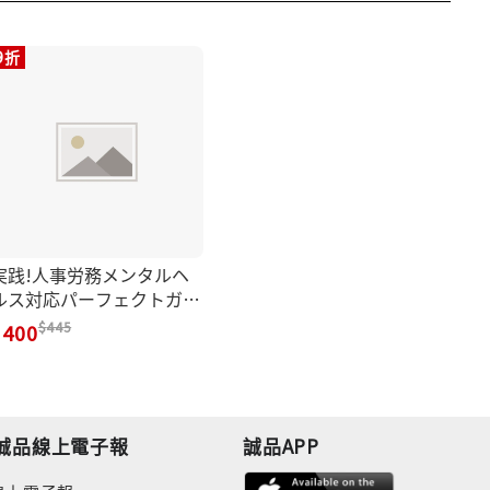
9折
実践!人事労務メンタルヘ
ルス対応パーフェクトガイ
ド
445
400
誠品線上電子報
誠品APP