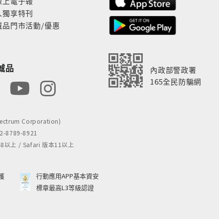
線上電子報
人獨享特刊
誠品門市活動/優惠
誠品
內政部警政署
165全民防騙網
rum Corporation)
8789-8921
 / Safari 版本11以上
獲
行動應用APP基本資安
標章最高L3等級認證