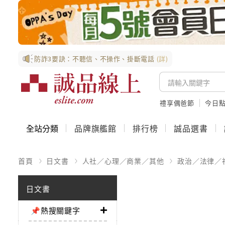
防詐3要訣：不聽信、不操作、掛斷電話
(詳)
禮享偶爸節
今日
全站分類
品牌旗艦館
排行榜
誠品選書
首頁
日文書
人社／心理／商業／其他
政治／法律／
日文書
📌熱搜關鍵字