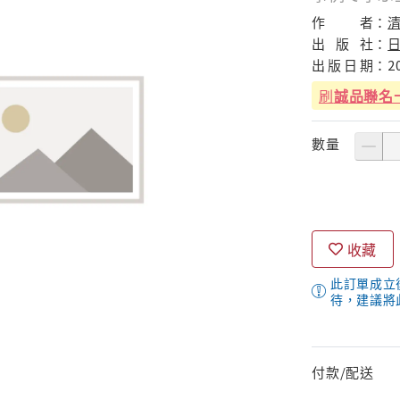
作
者：
清
出
版
社：
出
版
日
期：
2
刷
誠品聯名
數量
收藏
此訂單成立
待，建議將
付款/配送