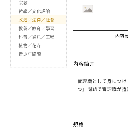
宗教
哲學／文化評論
政治／法律／社會
教養／教育／學習
內容
科普／資訊／工程
植物／花卉
青少年閱讀
內容簡介
管理職として身につけ
つ」問題で管理職が遭
規格