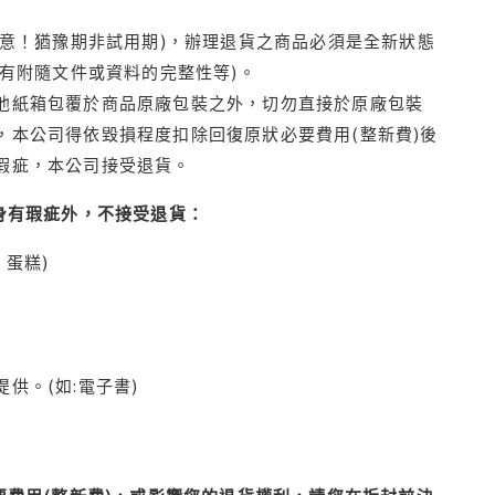
注意！猶豫期非試用期)，辦理退貨之商品必須是全新狀態
有附隨文件或資料的完整性等)。
他紙箱包覆於商品原廠包裝之外，切勿直接於原廠包裝
本公司得依毀損程度扣除回復原狀必要費用(整新費)後
瑕疵，本公司接受退貨。
身有瑕疵外，不接受退貨：
蛋糕)
供。(如:電子書)