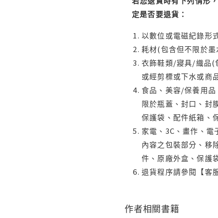
若您退貨時有下列情形，
定是否要退貨：
以數位或電磁紀錄形式
耗材(包含但不限於墨
衣飾鞋類/寢具/織品
或經剪標或下水或商
食品、美容/保養用
限於瓶蓋、封口、封膜
保護袋、配件紙箱、
家電、3C、畫作、
內容之包裝部分、移除
件、原廠外盒、保護
退貨程序請參閱【客
作者相關書籍