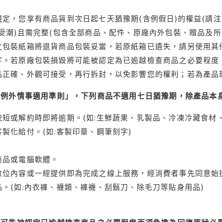
定，您享有商品貨到次日起七天猶豫期(含例假日)的權益(請
受潮)且需完整(包含全部商品、配件、原廠內外包裝、贈品及所
之包裝紙箱將退貨商品包裝妥當，若原紙箱已遺失，請另使用其
字。若原廠包裝損毀將可能被認定為已逾越檢查商品之必要程度，
品正確、外觀可接受，再行拆封，以免影響您的權利；若為產品
理例外情事適用準則」，下列商品不適用七日猶豫期，除產品本
短或解約時即將逾期。(如:生鮮蔬果、乳製品、冷凍冷藏食材、
製化給付。(如:客製印章、鋼筆刻字)
商品或電腦軟體。
位內容或一經提供即為完成之線上服務，經消費者事先同意始提
。(如:內衣褲、襪類、褲襪、刮鬍刀、除毛刀等貼身用品)