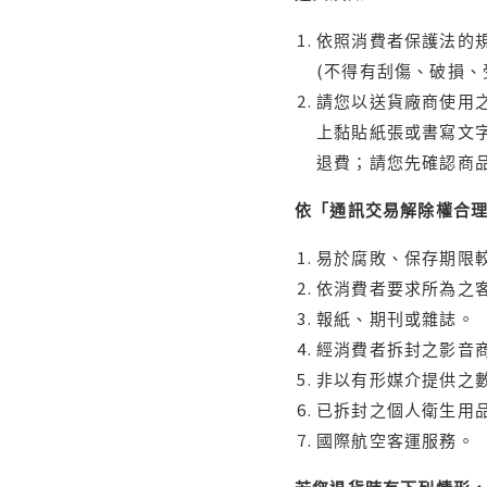
依照消費者保護法的規
(不得有刮傷、破損、
請您以送貨廠商使用
上黏貼紙張或書寫文
退費；請您先確認商
依「通訊交易解除權合
易於腐敗、保存期限較
依消費者要求所為之客
報紙、期刊或雜誌。
經消費者拆封之影音
非以有形媒介提供之數
已拆封之個人衛生用品
國際航空客運服務。