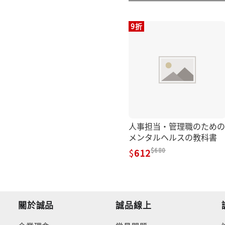
9折
人事担当・管理職のための
メンタルヘルスの教科書
680
612
關於誠品
誠品線上