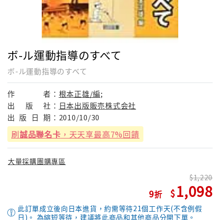
ボ-ル運動指導のすべて
ボ-ル運動指導のすべて
作
者：
根本正雄/編;
出
版
社：
日本出版販売株式会社
出
版
日
期：
2010/10/30
刷
誠品聯名卡
，天天享最高7%回饋
大量採購團購專區
1,220
1,098
9
此訂單成立後向日本進貨，約需等待21個工作天(不含例假
日)。 為縮短等待，建議將此商品和其他商品分開下單。