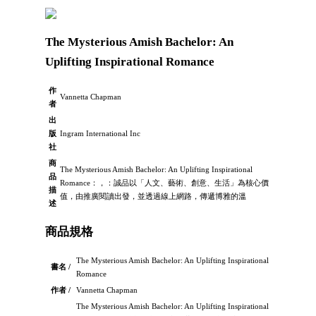
The Mysterious Amish Bachelor: An
Uplifting Inspirational Romance
作
Vannetta Chapman
者
出
版
Ingram International Inc
社
商
The Mysterious Amish Bachelor: An Uplifting Inspirational
品
Romance：，：誠品以「人文、藝術、創意、生活」為核心價
描
值，由推廣閱讀出發，並透過線上網路，傳遞博雅的溫
述
商品規格
The Mysterious Amish Bachelor: An Uplifting Inspirational
書名 /
Romance
作者 /
Vannetta Chapman
The Mysterious Amish Bachelor: An Uplifting Inspirational