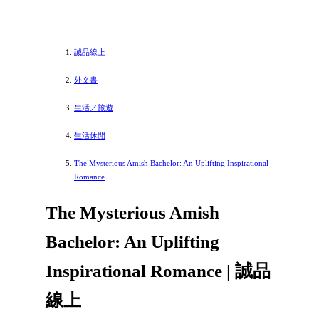
誠品線上
外文書
生活／旅遊
生活休閒
The Mysterious Amish Bachelor: An Uplifting Inspirational
Romance
The Mysterious Amish
Bachelor: An Uplifting
Inspirational Romance | 誠品
線上