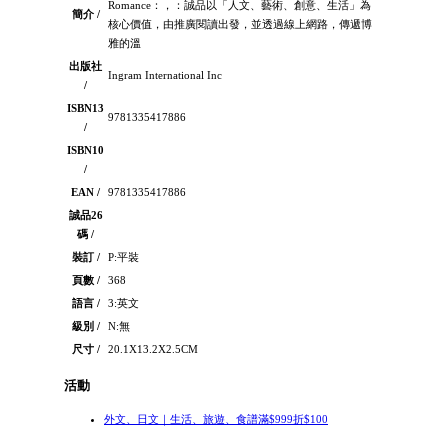
Romance：，：誠品以「人文、藝術、創意、生活」為
簡介 /
核心價值，由推廣閱讀出發，並透過線上網路，傳遞博
雅的溫
出版社
Ingram International Inc
/
ISBN13
9781335417886
/
ISBN10
/
EAN /
9781335417886
誠品26
碼 /
裝訂 /
P:平裝
頁數 /
368
語言 /
3:英文
級別 /
N:無
尺寸 /
20.1X13.2X2.5CM
活動
外文、日文｜生活、旅遊、食譜滿$999折$100