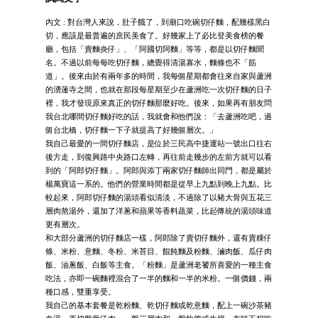
內文 : 對台灣人來說，肚子餓了，到廟口吃碗切仔麵，配幾樣黑白
切，應該是最普遍的庶民美食了。好幾家上了必比登美食榜的餐
廳，包括「賣麵炎仔」、「阿國切阿麵」等等，都是以切仔麵聞
名。不過以前每每吃切仔麵，總覺得清湯寡水，麵條也不「筋
道」。後來由於有兩年多的時間，我每個星期都會往來自家與蘆洲
的湧蓮寺之間，也就在那段每星期至少在蘆洲吃一次切仔麵的日子
裡，我才發現原來真正的切仔麵那麼好吃。後來，如果再有朋友問
我台北哪間切仔麵好吃的話，我就會和他們說：「去蘆洲吃吧，過
個台北橋，切仔麵一下子就提高了好幾個層次。」
我自己最愛的一間切仔麵店，是位於三民高中捷運站一號出口往右
後方走，到復興路中央路口左轉，再往前走幾步的左前方就可以看
到的「阿郎切仔麵」。阿郎與添丁兩家切仔麵師出同門，都是屬於
楊萬寶這一系的。他們的營業時間都是從早上九點到晚上九點。比
較起來，阿郎切仔麵的湯頭看似清淡，不過除了以豬大骨與五花三
層肉熬湯外，還加了洋蔥和蘋果等香料蔬菜，比起傳統的湯頭味道
更有層次。
和大部分蘆洲的切仔麵店一樣，阿郎除了賣切仔麵外，還有賣粿仔
條、米粉、意麵、冬粉、米苔目、餛飩麵及粉麵、滷肉飯、瓜仔肉
飯、油蔥飯、白飯等主食。「粉麵」是蘆洲老饕所喜愛的一種主食
吃法，亦即一碗麵裡混合了一半的麵和一半的米粉。一個價錢，兩
種口感，雙重享受。
我自己的基本套餐是乾粉麵、乾切仔麵或乾意麵，配上一碗沙茶豬