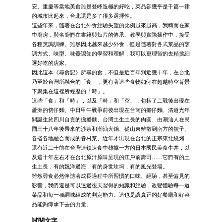
安、重慶等當地美食雖是登峰造極的好吃，菜品卻幾乎是千篇一律
的城市比起來，台北還是多了很多選擇性。
這些年來，隨著在台北外食經驗失望的比例越來越高，我轉而在家
中廚房，與名廚們在書籍與短片的傳承、教學與實際操作中，接受
各種烹調訓練。雖然因此越來越少外食，但是隨著對各式菜品的烹
調方式、味型、味覺認知的學習和理解，我可以更理智的去精挑細
選好吃的店家。
因此這本《尋食記》所尋的食，不但是近百年到近幾十年，在台北
乃至於台灣所融合的「食」，更有著這些食物如何在超越時空背景
下聚集在這裡所經歷的「時」。
這些「食」和「時」，以及「時」和「空」，包括了二戰後出現在
蘆洲的切仔麵、中日甲午戰爭前後出現在台南的擔仔麵、清道光年
間誕生於四川自貢的擔擔麵、台灣土生土長的肉圓、由潮汕人在民
國三十八年後帶來的沙茶和潮汕火鍋、從山東離散到南方的餃子、
各省各地融合而成的眷村菜、近年才出現在台北的正宗東北燒烤，
還有近二十前在台灣連鎖速食中雄據一方的日本國民美食牛丼，以
及這十年左右才在台北原汁原味呈現的江戶前壽司……它們有的土
生土長，有的飄洋過海，有的身世坎坷，有的風光登場。
雖然尋食必然伴隨著成長過程中所習慣的口味、經驗，甚至偏見的
影響，我們還是可以透過後天習得的知識和經驗，改變體驗每一道
菜品和每一種調味組成的判定能力。這也是讓真正的好餐廳和好菜
品能夠傳承下去的力量。
試閱文字