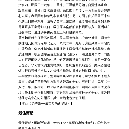
括在內。民國三十六年，二重埔、三重埔又分治，自鷺洲鄉畫出，
設三重鎮，蘆洲則改名蘆洲鄉。民國四十年後，一方面由於台灣農
村破產，農民開始轉移到非農業部門；另一方面，由於民國五十年
代的出口擴張策略，造就了台灣工業起飛，座落在都會邊緣的工廠
需要眾多工業勞動人口，吸引原本南部的農村居民移入。蘆洲就在
這個時候，遷進許多由南部北上來打拚的民眾。
蘆洲切仔麵密度最高的區域，是以湧蓮寺為中心向外擴散。湧蓮寺
的建廟乃因同治元年（公元一八六二年）九月，舟山列島南海普陀
山隱秀庵二位比丘攜帶南海圓通教主觀音佛祖尊像赴外地募緣，出
航遇颱風，帆船漂靠至台北渡船頭（淡水），清晨遇見李佑（竹圍
人）搭渡船到迪化街做生意，他答應若當日生意順利，回程一定會
去進香。李佑當天的生意特別好，依約返回帆船進香，結果香爐發
爐，經觀音佛祖指點，才知佛祖欲進駐蘆洲貝局間口（現址）。
早期蘆洲很容易淹水，湧蓮寺位居全區最高處，積水不像其他地方
嚴重，便成了當時的地方政治與經濟的中心。歷經同治十二年（一
八七三年）的建廟，以及後來各時期的擴建，到現在周圍白天是市
場，晚上則是得勝街夜市，更是當地居民的精神信仰中心。蘆洲以
湧蓮寺為中心向外開展，其中當然也包括切仔麵。
【摘自〈切仔麵──最普及的古早味〉】
最佳賣點
最佳賣點 : 關鍵評論網、every litte d專欄作家鞭神老師，從台北街
頭常民美食出發──