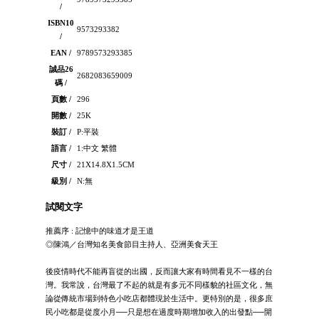
/
ISBN10
9573293382
/
EAN /
9789573293385
誠品26
2682083659009
碼 /
頁數 /
296
開數 /
25K
裝訂 /
P:平裝
語言 /
1:中文 繁體
尺寸 /
21X14.8X1.5CM
級別 /
N:無
試閱文字
推薦序 : 記憶中的味道才是王道
◎陳鴻／台灣知名美食節目主持人、亞洲美食天王
後疫情時代不能再盲從的出國，反而讓大家有時間看見不一樣的台
灣。我常說，台灣最了不起的就是有多元不同樣貌的社區文化，無
論從傳統市場到特色小吃店都體現於生活中。更特別的是，很多庶
民小吃都是從度小月──只是想在過度時期增加收入的出發點──開