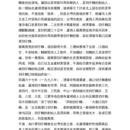
麵食的起源地。據說以前有個叫周烏豬的人，是切仔麵的創始人，
他一開始在蘆洲湧蓮寺前擺攤，後來吸引了許多北上謀生的民眾爭
相仿效。不過這個「後來」，則是台灣光復後的事了。根據河上洲
文史工作室執行長楊蓮福的說法：台灣光復前，蘆洲人周烏豬在湧
蓮寺廟口前賣切仔麵，二次世界大戰爆發後，經濟蕭條，切仔麵設
攤斷斷續續，直到民國三十五年，蘆洲人楊萬寶從南洋當兵回來，
由於他光復前就曾向周烏豬學過切仔麵技藝，就在湧蓮寺廟口設攤
賣切仔麵。
楊萬寶煮的切仔麵，湯頭都用大骨、三層肉整塊下去熬，口感純
甘，不加味精；麵條堅持人工製作，不加硼砂；切麵的工具採用竹
編，別有一番風味。楊萬寶切仔麵的生意逐漸穩固後，就傳給徒弟
阿成、阿賜，自己往五金建材業發展，不過他仍要求徒弟每日送兩
碗切仔麵給他品嚐，鑑定湯頭是否改變。由於這種堅持，使得蘆洲
切仔麵口味能始終如一。
民國六十七年（一九七八年），湧蓮寺舊廟重建，廟口切仔麵遷移
他處，蘆洲切仔麵略有停滯。阿成、阿賜後來將技藝傳承第三代、
第四代，現今中正路、三民路、中山一路陸續出現切仔麵店，五
股、八里、大直、三重等地也都有蘆洲籍人士出外設攤賣切仔麵。
現今得勝街的「添丁切仔麵」、「阿朝切仔麵」、「大廟口切仔
麵」及「台北豬屠口切仔麵」，都和楊萬寶這一脈相傳有所關連。
換句話說，切仔麵的創始人是周烏豬，而將之發揚光大，造成它開
枝散葉的人，則是楊萬寶。
不過，為什麼切仔麵會在台灣光復之後，在蘆洲爆炸性地開展起
來？因為民國三十四年，原本鷺洲庄改為鷺洲鄉，把三重、蘆洲包