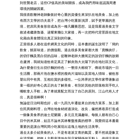
到世襲老店，這些CP值高的美味關係，成為我們用味道認識周遭
環境的關鍵因素。
我很喜歡鞭神老師像個好奇心重的資優生來深扒在地美食，加上他
有西方文學的功夫底子，把台灣小吃重新演譯，賦予更華麗的意
境，把庶民美食形容成為另一種凡爾賽思想。這是我看過美食文字
敘述者繼唐魯遜、逯耀東幾位大家後，再一次把時代背景跟在地文
化藉由美食體現出真正深刻的印象。
正當很多人都在追求網美文化的同時，這本書的誕生說明了「簡約
飲食，饒富味道」的價值觀。過去很多美食家都大推「賣麵炎仔」
的切仔麵及黑白切的品味，從鞭神老師大膽篤定的說切仔麵的故鄉
在蘆洲，我就知道他肯定真正了解炎熱大太陽下的在地社區文化，
為什麼會衍生出切仔麵的特色：一整排大榕樹下、傳統市場的一日
生活圈，那兩片泡在鹽水裡的瘦肉片滋味以及當地人情味，被他形
塑出同中有異、互相欣賞的多樣性。一位跨界的文學作家帶著像頑
童一樣的好奇心真正的去了解美食，有別於其他的部落格寫手吃人
嘴軟拿人手軟，為了牽就業配文而沒了自己的原則。江山代有人才
出，真是很棒啊！
無論從日治時期也好，或一九四九年遷徙來台的地方菜系，加上新
住民異鄉料理，台灣在地食材經過演化、改良，儼然將巷弄打造成
一個像美食界的迪士尼樂園，多元且充滿趣味。每個人都有自己心
目中的米其林，姑且不論米其林餐盤推薦的標準，我覺得這本書最
重要的是讓台灣民間小吃展現出這塊土地的生活美學。
過去太多介紹美食的人，不是有老派文青的氣質，要不然就是像文
化流氓般、把個人主觀意識放在與店家關係的互動上。值得注意的