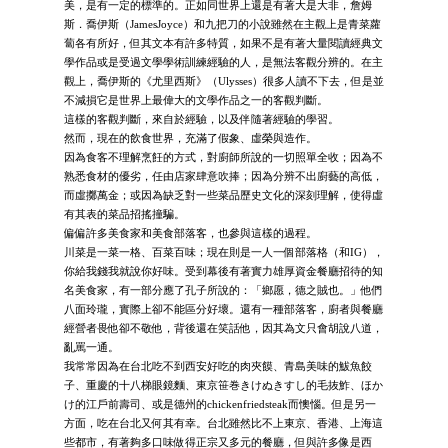
美，是有一定的標準的。正如同世界上還是有著大是大非，詹姆
斯．喬伊斯（JamesJoyce）和九把刀的小說雖然在主觀上是青菜蘿
蔔各有所好，但其文本有許多特質，如果不是有著大量閱讀經典文
學作品或是受過文學學術訓練經驗的人，是無法客觀分辨的。在主
觀上，喬伊斯的《尤里西斯》（Ulysses）很多人讀不下去，但是並
不減損它是世界上最偉大的文學作品之一的客觀判斷。
這樣的客觀判斷，來自於經驗，以及伴隨著經驗的學習。
然而，現在的飲食世界，充滿了假象、虛榮與造作。
因為食客不理解烹飪的方式，對廚師所說的一切照單全收；因為不
熟悉食材的優劣，任由店家肆意吹捧；因為分辨不出廚藝的高低，
而虛擲萬金；或因為缺乏對一些菜品歷史文化的深刻理解，使得虛
有其表的菜品招搖撞騙。
偏偏許多美食家和美食部落客，也參與這樣的過程。
川菜是一菜一格、百菜百味；現在則是一人一個部落格（和IG），
你給我錢我就說你好味。受到幕後有著實力雄厚資金餐廳招待的知
名美食家，有一部分應了孔子所說的：「鄉愿，德之賊也。」他們
八面玲瓏，實際上卻不能區分好壞。還有一種部落客，廚者與餐廳
經營者畏他卻不敬他，背後還在笑話他，因其為文只會胡說八道，
亂罵一通。
我常常因為在台北吃不到西安好吃的肉夾饃、青島美味的鮁魚餃
子、重慶的十八梯眼鏡麵、東京笹巻きけぬきすし的毛抜鮓、ほか
け的江戶前壽司、或是德州的chickenfriedsteak而懊惱。但是另一
方面，吃在台北又何其有幸。台北雖然比不上東京、香港、上海這
些都市，有著夠多口味做得正宗又多元的餐廳，但與許多像是西