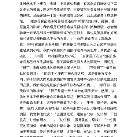
北雖然比不上東京、香港、上海這些都市，有著夠多口味做得正宗
又多元的餐廳，但與許多像是西安、重慶等當地美食雖是登峰造極
的好吃、菜品卻幾乎千篇一律的城市比起來，台北還是多了些選擇
性。 「雖然尋食必然伴隨著成長過程中所習慣的口味、經驗，甚
至偏見的影響，我們還是可以透過後天習得的知識和經驗，改變體
驗每一道菜品和每一種調味組成的判定能力。這也是讓真正的好餐
廳和好菜品能夠傳承下去的力量。」〈自序 尋食有道，識味為
真〉 |尋根究底的美食考據| 「肉圓是台灣少數百分之百於本地誕生
並發展的小吃。我們時常聽到肉圓的作法為南蒸北炸，其實是不正
確的。」〈肉圓──終極台灣血統小吃〉 「宮保雞丁在台北的許多
老店都已經喪失其味型。除了調味與烹調方式的問題外，明明是
『雞丁』卻做成雞塊的情形也是屢見不鮮。」〈宮保雞丁─最常被
點的四川菜〉 「肥肉丁和瘦肉丁在久燉之後，因為收縮程度不
同，獅子頭的大肉丸形成猶如中國古典園林中石獅子頭的疙瘩般的
凹凸狀。我們現在吃到的許多獅子頭都名不符實。」〈獅子頭─最
受歡迎的淮揚菜〉 「親子丼是一般人喜歡的國民美食。然而，以
前的日本不但視吃雞肉和雞蛋為禁忌，後來就算是開放食用了，兩
者在做為食材上，還有著等級高下之分。」〈牛丼、親子丼、鰻魚
丼〉 |食指大動的美食指南| 「如果有朋友問我台北哪間切仔麵好吃
的話，我會和他們說：『去蘆洲吃吧，過個台北橋，切仔麵一下就
提高了好幾個層次。』」〈切仔麵──最普及的古早味〉 「一份講
究的菜脯蛋，要求的是蛋外酥內嫩、外型圓而厚、菜脯不外露，表
面平整光滑，吃起來不油不膩，才算合格。在我心目中，有兩家店