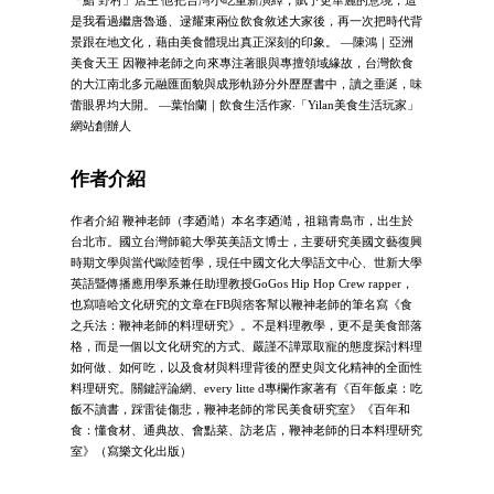
「鮨 野村」店主 他把台灣小吃重新演繹，賦予更華麗的意境，這
是我看過繼唐魯遜、逯耀東兩位飲食敘述大家後，再一次把時代背
景跟在地文化，藉由美食體現出真正深刻的印象。 —陳鴻｜亞洲
美食天王 因鞭神老師之向來專注著眼與專擅領域緣故，台灣飲食
的大江南北多元融匯面貌與成形軌跡分外歷歷書中，讀之垂涎，味
蕾眼界均大開。 —葉怡蘭｜飲食生活作家‧「Yilan美食生活玩家」
網站創辦人
作者介紹
作者介紹 鞭神老師（李廼澔）本名李廼澔，祖籍青島市，出生於
台北市。國立台灣師範大學英美語文博士，主要研究美國文藝復興
時期文學與當代歐陸哲學，現任中國文化大學語文中心、世新大學
英語暨傳播應用學系兼任助理教授GoGos Hip Hop Crew rapper，
也寫嘻哈文化研究的文章在FB與痞客幫以鞭神老師的筆名寫《食
之兵法：鞭神老師的料理研究》。不是料理教學，更不是美食部落
格，而是一個以文化研究的方式、嚴謹不譁眾取寵的態度探討料理
如何做、如何吃，以及食材與料理背後的歷史與文化精神的全面性
料理研究。關鍵評論網、every litte d專欄作家著有《百年飯桌：吃
飯不讀書，踩雷徒傷悲，鞭神老師的常民美食研究室》《百年和
食：懂食材、通典故、會點菜、訪老店，鞭神老師的日本料理研究
室》（寫樂文化出版）