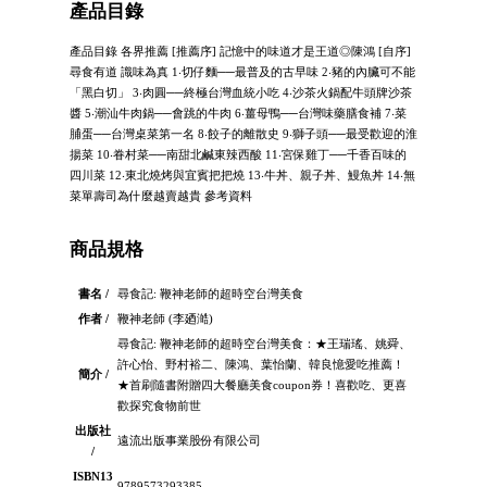
產品目錄
產品目錄 各界推薦 [推薦序] 記憶中的味道才是王道◎陳鴻 [自序]
尋食有道 識味為真 1‧切仔麵──最普及的古早味 2‧豬的內臟可不能
「黑白切」 3‧肉圓──終極台灣血統小吃 4‧沙茶火鍋配牛頭牌沙茶
醬 5‧潮汕牛肉鍋──會跳的牛肉 6‧薑母鴨──台灣味藥膳食補 7‧菜
脯蛋──台灣桌菜第一名 8‧餃子的離散史 9‧獅子頭──最受歡迎的淮
揚菜 10‧眷村菜──南甜北鹹東辣西酸 11‧宮保雞丁──千香百味的
四川菜 12‧東北燒烤與宜賓把把燒 13‧牛丼、親子丼、鰻魚丼 14‧無
菜單壽司為什麼越賣越貴 參考資料
商品規格
書名 /
尋食記: 鞭神老師的超時空台灣美食
作者 /
鞭神老師 (李廼澔)
尋食記: 鞭神老師的超時空台灣美食：★王瑞瑤、姚舜、
許心怡、野村裕二、陳鴻、葉怡蘭、韓良憶愛吃推薦！
簡介 /
★首刷隨書附贈四大餐廳美食coupon券！喜歡吃、更喜
歡探究食物前世
出版社
遠流出版事業股份有限公司
/
ISBN13
9789573293385