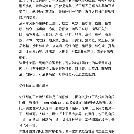
血湯，再切盤骨仔肉、一盤三層肉和一盤軟管或生腸。有時不想吃
那麼多肉，就換成魷魚（不會是青菜，反正麵裡已經有韭菜和豆芽
菜了），然後配山葵醬油。吃麵吃到一半時，再拌入店裡的特製辣
醬增強味道。
店內常見的小菜則有三層肉、魷魚、鯊魚、豬軟管、粉肝、豬舌
頭、豬心、嘴邊肉、赤肉、骨仔肉、滷虱目魚頭、滷虱目魚肚、生
腸、滷吳郭魚、大腸頭、粉腸、豬肺、豬皮、滷蛋、豆乾、油豆
腐、海帶、大陸妹、地瓜葉、素雞、白菜滷、滷筍乾、豬血糕。湯
品包括了沙茶豬血湯、魚丸湯、骨仔肉湯、豬肝湯、豬心湯、貢丸
湯、金針赤肉湯、粉腸湯、大腸湯、肝𦟪湯和豆芽湯。真的是應有
盡有。
這些小菜配上阿郎的自調醬料，可以隨時讓黑白切的味道豐富起
來，並且有多種選擇，像是特製辣醬、醬油膏、山葵醬、蒜泥醬
油、胡椒粉、辣油和烏醋，每樣都是花心思去搭配的。
切仔麵的故鄉在蘆洲
切仔麵的正宗說法應該是「摵仔麵」，因為其烹飪工具笊籬的台語
叫做「麵摵仔」（mī-tshi̍k-á）。由於食用的油麵麵條為熟麵，因
此只需要在水大滾之時，將麵放在「摵仔」之中，上下用力搖晃一
下，麵就可以入碗了。而這「上下用力搖晃」的動作，也正是台語
「摵」的意思。國語的「摵」是指樹枝光禿，葉子凋落的樣子，發
音也不一樣。
新北市蘆洲的切仔麵所以有名，因為蘆洲就是這種台灣土生土長的