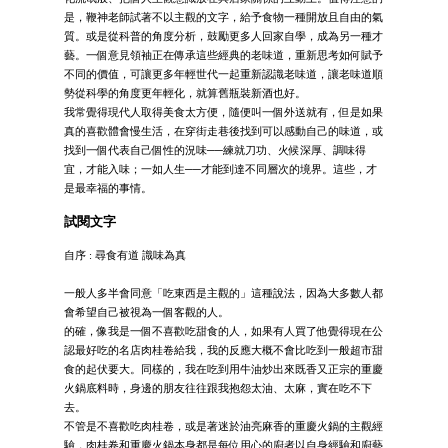
是，鞭神老師試著不以主觀的文字，給予食物一種開放且自由的氣
質。或是從科普的角度分析，鼓勵更多人回家自學，成為另一種才
藝。一個意見領袖正在傳承這些經典的老味道，重新思考如何賦予
不同的價值，可讓更多年輕世代一起重新認識老味道，讓老味道順
勢從科學的角度更年輕化，就算舊瓶裝新酒也好。
我常覺得現代人取得美食太方便，隨便叫一個外送就有，但是如果
真的喜歡體會慢生活，在穿街走巷後找到可以感動自己的味道，或
找到一個代表自己個性的況味──練就刀功、火候深厚、調味得
宜，才能入味；一如人生──才能到達不同層次的境界。這些，才
是最幸福的事情。
試閱文字
自序 : 尋食有道 識味為真
一般人多半會同意「吃東西是主觀的」這種說法，因為大多數人都
會希望自己被視為一個客觀的人。
的確，像我是一個不喜歡吃甜食的人，如果有人買了他覺得現在公
認最好吃的名店肉桂卷給我，我的反應大概不會比吃到一般超市甜
食的起伏要大。同樣的，我在吃到用牛油炒出來既香又正宗的重慶
火鍋底料時，身邊的朋友往往跟我抱怨太油、太麻，實在吃不下
去。
不管是不喜歡吃肉桂卷，或是著迷於油亮麻香的重慶火鍋的主觀經
驗，肉桂卷和重慶火鍋本身都是每位用心的廚者以自身經驗和廚藝