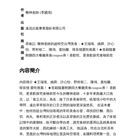
作
鞭神老師 (李廼澔)
者
出
版
遠流出版事業股份有限公司
社
商
尋食記: 鞭神老師的超時空台灣美食：★王瑞瑤、姚舜、許心
品
怡、野村裕二、陳鴻、葉怡蘭、韓良憶愛吃推薦！★首刷隨書
描
附贈四大餐廳美食coupon券！喜歡吃、更喜歡探究食物前世
述
內容簡介
內容簡介 ★王瑞瑤、姚舜、許心怡、野村裕二、陳鴻、葉怡蘭、
韓良憶 愛吃推薦！ ★首刷隨書附贈四大餐廳美食coupon券！ 喜歡
吃、更喜歡探究食物前世今生的鞭神老師，十多年來跑遍大江南
北，以「食之兵法」為名，做了許多美食研究。他發現小吃中的大
學問，遠比單單留存於口舌之間的滋味更深遠悠長。 在這本書
中，他特別從台灣街頭巷尾的常民美食出發，尋找切仔麵、黑白
切、肉丸、眷村菜的正宗煮法以及背後的文化歷史脈絡。為了保留
記憶中的家鄉味，他不斷自學自煮，講究食材的選用以及經典老味
道的製作火候，因此練就一身真工夫。 他認為，吃在台北何其有
幸。受惠於台灣特殊地理位置及時空環境，各國料理齊聚一堂。台