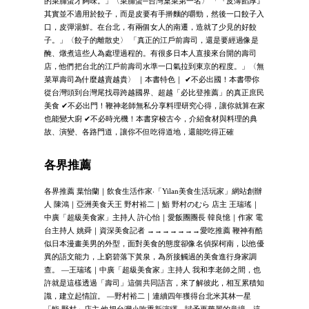
的菜脯蛋才夠味。」〈菜脯蛋─台灣桌菜第一名〉 「『皮薄餡厚』
其實並不適用於餃子，而是皮要有手擀麵的嚼勁，然後一口餃子入
口，皮彈湯鮮。在台北，有兩個女人的南遷，造就了少見的好餃
子。」〈餃子的離散史〉 「真正的江戶前壽司，還是要經過像是
醃、燉煮這些人為處理過程的。有很多日本人直接來台開的壽司
店，他們把台北的江戶前壽司水準一口氣拉到東京的程度。」〈無
菜單壽司為什麼越賣越貴〉 ｜本書特色｜ ✔不必出國！本書帶你
從台灣頭到台灣尾找尋跨越國界、超越「必比登推薦」的真正庶民
美食 ✔不必出門！鞭神老師無私分享料理研究心得，讓你就算在家
也能變大廚 ✔不必時光機！本書穿梭古今，介紹食材與料理的典
故、演變、各路門道，讓你不但吃得道地，還能吃得正確
各界推薦
各界推薦 葉怡蘭｜飲食生活作家‧「Yilan美食生活玩家」網站創辦
人 陳鴻｜亞洲美食天王 野村裕二｜鮨 野村のむら 店主 王瑞瑤｜
中廣「超級美食家」主持人 許心怡｜愛飯團團長 韓良憶｜作家 電
台主持人 姚舜｜資深美食記者 →→→→→→→愛吃推薦 鞭神有酷
似日本漫畫美男的外型，面對美食的態度卻像名偵探柯南，以他優
異的語文能力，上窮碧落下黃泉，為所接觸過的美食進行身家調
查。 —王瑞瑤｜中廣「超級美食家」主持人 我和李老師之間，也
許就是這樣透過「壽司」這個共同語言，來了解彼此，相互累積知
識，建立起情誼。 —野村裕二｜連續四年獲得台北米其林一星