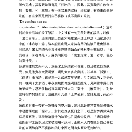
製作完成，其客觀味道都是「好吃的」。因此，其實我們在飲食上
對「客觀」和「主觀」有一個普遍的誤解，那就是：有些東西是好
吃的，有些東西是我們自己喜歡（或不喜歡）吃的。
"De gustibus non est
disputandum."（Abouttastes,itshouldnotbedisputed/discussed.）這句
關於飲食品味的拉丁諺語，中文裡有一句完美對應的說法，叫做
「適口者珍」。這個典故出自南宋福建泉州進士林洪《山家清供》
中的〈冰壺珍〉篇，這本記載山野人家待客用的清淡田蔬食譜書，
開頭就引宋太宗問他非常器重但嗜酒如命的翰林學士蘇易簡：「食
品稱珍，何者為最？」蘇易簡回答：「食無定味，適口者珍。臣心
知齏汁美。」
蘇易簡雖然文采不凡，深受宋太宗讚賞和喜愛，並且被欽點為狀
元，但是他實在太愛喝酒，喝到太宗多次勸誡，並草書〈誡酒〉、
〈勸酒〉兩首詩，還是三十九歲就英年早逝。引文所說的，正是他
前一晚喝了太多酒，半夜突然因為燥渴難忍醒來，見到雪中露出的
醃菜罐子，忍不住抬起來就喝了幾大口「齏汁」（醃菜汁）。對於
當時宿醉的他而言，這醃菜汁乃是「上界仙廚，鸞脯鳳臘，殆恐不
及」。
陜西和甘肅一帶有一道麵食叫漿水麵，湯汁就是把芹菜放到煮麵水
中發酵而成的「齏汁」。對於在炎炎夏日之下，或是對醉得燥渴的
蘇易簡來說，這種酸嗆湯汁的味道也許是救命良丹。「適口者珍」
這四個字之所以因此常被濫用和誤用，正顯示人們在區分自己喜歡
吃的東西和自己不喜歡吃的好東西之間有多麼缺乏判斷力。