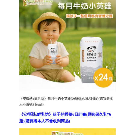
《安得烈x鮮乳坊》每月牛奶小英雄(原味保久乳*24瓶)(購買者本
人不會收到商品)
《安得烈x鮮乳坊》孩子的營養6日計畫(原味保久乳*6
瓶)(購買者本人不會收到商品)