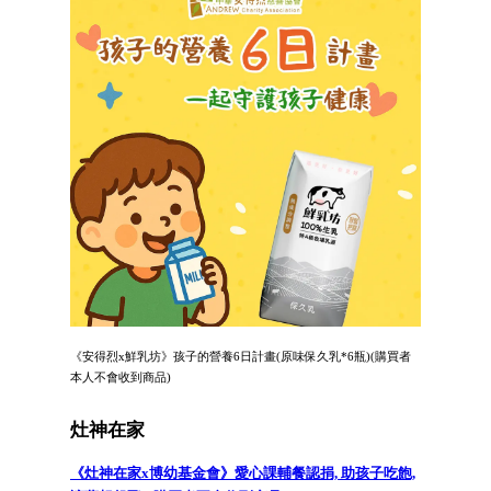
《安得烈x鮮乳坊》孩子的營養6日計畫(原味保久乳*6瓶)(購買者
本人不會收到商品)
灶神在家
《灶神在家x博幼基金會》愛心課輔餐認捐, 助孩子吃飽,