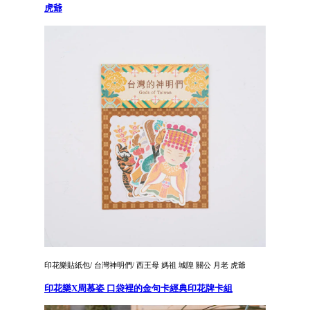
虎爺
印花樂貼紙包/ 台灣神明們/ 西王母 媽祖 城隍 關公 月老 虎爺
印花樂X周慕姿 口袋裡的金句卡經典印花牌卡組