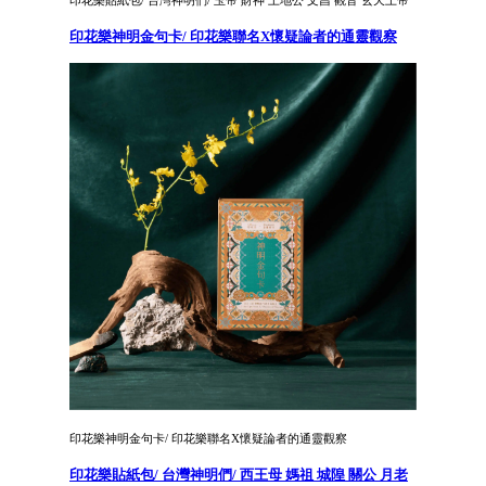
印花樂神明金句卡/ 印花樂聯名X懷疑論者的通靈觀察
印花樂神明金句卡/ 印花樂聯名X懷疑論者的通靈觀察
印花樂貼紙包/ 台灣神明們/ 西王母 媽祖 城隍 關公 月老