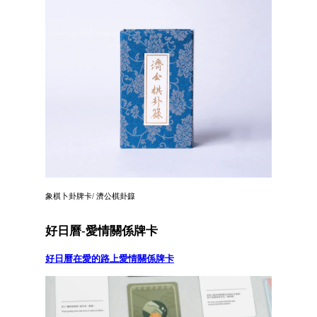
象棋卜卦牌卡/ 濟公棋卦籙
好日曆-愛情關係牌卡
好日曆在愛的路上愛情關係牌卡