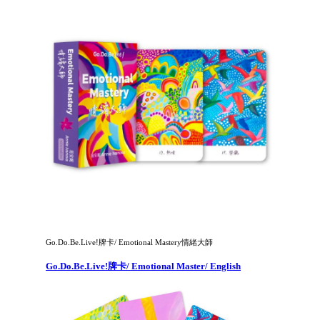
Go.Do.Be.Live!牌卡/ Emotional Mastery情緒大師
Go.Do.Be.Live!牌卡/ Emotional Master/ English