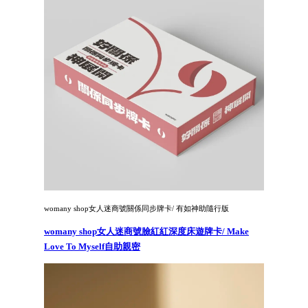
womany shop女人迷商號關係同步牌卡/ 有如神助隨行版
womany shop女人迷商號臉紅紅深度床遊牌卡/ Make
Love To Myself自助親密