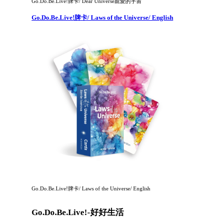
Go.Do.Be.Live!牌卡/ Dear Universe親愛的宇宙
Go.Do.Be.Live!牌卡/ Laws of the Universe/ English
Go.Do.Be.Live!牌卡/ Laws of the Universe/ English
Go.Do.Be.Live!-好好生活