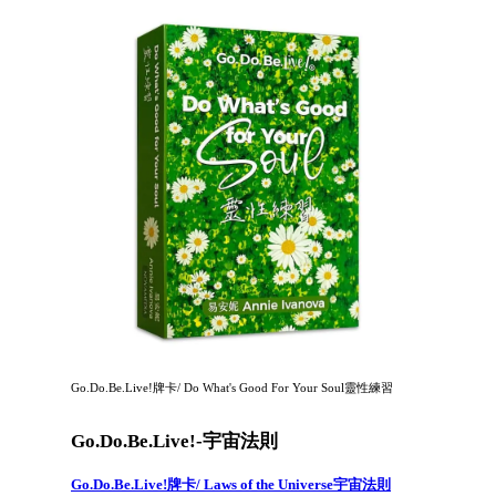
Go.Do.Be.Live!牌卡/ Do What's Good For Your Soul靈性練習
Go.Do.Be.Live!-宇宙法則
Go.Do.Be.Live!牌卡/ Laws of the Universe宇宙法則