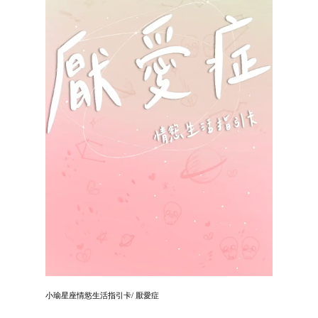
小瑜星座情慾生活指引卡/ 厭愛症