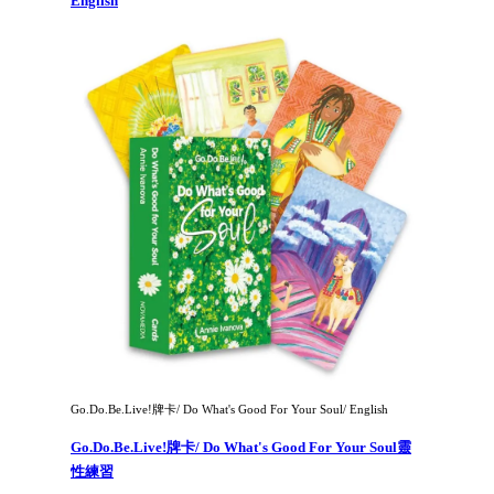
English
Go.Do.Be.Live!牌卡/ Do What's Good For Your Soul/ English
Go.Do.Be.Live!牌卡/ Do What's Good For Your Soul靈
性練習