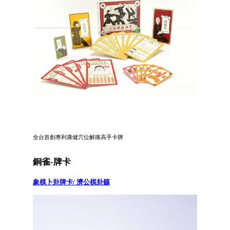
全台首創專利康健穴位解痛高手卡牌
銅雀-牌卡
象棋卜卦牌卡/ 濟公棋卦籙