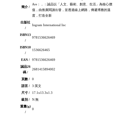
Are：，：誠品以「人文、藝術、創意、生活」為核心價
簡介 /
值，由推廣閱讀出發，並透過線上網路，傳遞博雅的溫
度，打造全新
出版社
Ingram International Inc
/
ISBN13
9781536626469
/
ISBN10
1536626465
/
EAN /
9781536626469
誠品26
2681415894002
碼 /
頁數 /
0
語言 /
3:英文
尺寸 /
17.1x13.3x1.3
級別 /
N:無
重量(g)
0
/