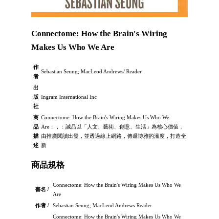
Connectome: How the Brain's Wiring
Makes Us Who We Are
作
Sebastian Seung; MacLeod Andrews/ Reader
者
出
版
Ingram International Inc
社
商
Connectome: How the Brain's Wiring Makes Us Who We
品
Are：，：誠品以「人文、藝術、創意、生活」為核心價值，
描
由推廣閱讀出發，並透過線上網路，傳遞博雅的溫度，打造全
述
新
商品規格
Connectome: How the Brain's Wiring Makes Us Who We
書名 /
Are
作者 /
Sebastian Seung; MacLeod Andrews Reader
Connectome: How the Brain's Wiring Makes Us Who We