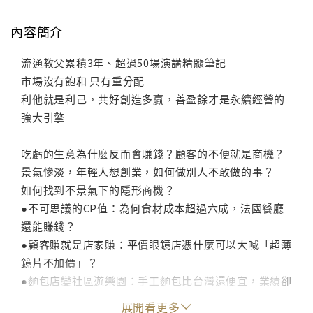
內容簡介
流通教父累積3年、超過50場演講精髓筆記
市場沒有飽和 只有重分配
利他就是利己，共好創造多贏，善盈餘才是永續經營的
強大引擎
吃虧的生意為什麼反而會賺錢？顧客的不便就是商機？
景氣慘淡，年輕人想創業，如何做別人不敢做的事？
如何找到不景氣下的隱形商機？
●不可思議的CP值：為何食材成本超過六成，法國餐廳
還能賺錢？
●顧客賺就是店家賺：平價眼鏡店憑什麼可以大喊「超薄
鏡片不加價」？
●麵包店變社區遊樂園：手工麵包比台灣還便宜，業績卻
高出同行10倍！
展開看更多