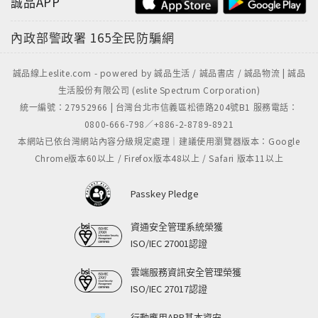
誠品APP
●大鯨魚與小蝦米共生互利：山田電機善用自己的規模優
勢，讓街角電器行（弱小的競爭者）加盟，既解決了合
內政部警政署
165全民防騙網
作方和顧客的需求，同時也帶來新的成長空間？
誠品線上eslite.com - powered by 誠品生活 / 誠品書店 / 誠品物流 | 誠品
【庶民「懶經濟」：讓消費者感覺「用小錢過好生
生活股份有限公司 (eslite Spectrum Corporation)
活」】
統一編號：27952966 | 台灣台北市信義區松德路204號B1 服務電話：
●日本的幸福企業、賺錢超有效率的星級餐廳：跨界才子
0800-666-798／+886-2-8789-8921
本網站已依台灣網站內容分級規定處理｜建議使用瀏覽器版本：Google
坂本孝做別人不敢做的事，竟可以左手打造集客率多同
Chrome版本60以上 / Firefox版本48以上 / Safari 版本11以上
業三倍的「俺の系列餐廳」，右手經營擁有上千家連鎖
店的二手書店「Book.off」？他憑什麼靠著「讓利給顧
Passkey Pledge
客」，高喊「透過餐飲業對地區社會有所貢獻，希望讓
全體員工身心物質都能得到幸福」就能成為賺錢超有效
資通安全管理系統榮獲
率的企業？
ISO/IEC 27001認證
●不怕價格戰的創新者：眼鏡界的平價時尚品牌JINS如
雲端服務資訊安全管理榮獲
ISO/IEC 27017認證
何成功用創新概念販售眼鏡，並不斷領先業界、開發更
符合現代人需求的機能性眼鏡，讓JINS不致陷入價格戰
行動應用APP基本資安