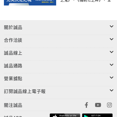
新篇章，正式啟動！
的價值觀與使命感，不只是一種企業精神，而是切切實
實可以據此獲利並讓企業長存的法門。
關於誠品
徐重仁以累積40餘年來的經營心法和閱讀經驗為
「經」，以日本、台灣的企業或地方案例為「緯」，指
合作洽談
引管理者、創業者要「逆市突圍」、翻身再生，必須具
備的高效能情報管理能力、創新進化能力，以及如何與
誠品線上
社會共好互利的大智慧思維──
誠品通路
【體驗為王：談實體商店無可取代的行銷魅力】
●e-shop與實體商店的交互集客：日本第一大美妝網站
營業據點
「@cosme store」，反而是實體商店的營收成長大幅
超越電子商務？日本最大的DIY工具網路商店
訂閱誠品線上電子報
「DFO」，竟回頭成立實體店強化展示功能，交互利用
網購的庫存管理與實體店的品牌展示功能，成功建立特
關注誠品
色？