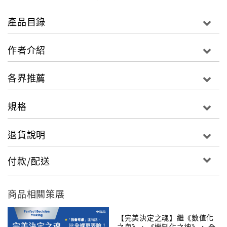
●房仲店成活動中心：房仲業者「不務正業」，上班做義
工，不景氣中照樣業績成長。
產品目錄
●小農救世主：日本零細農家的救世主如何整合5000多
戶農家、讓他們自己訂價並成功行銷、提高利潤？
作者介紹
●粉領族變漁船團隊CEO：日本OL帶領老村落的漁夫們
以數位化管理漁獲、用Line做生意，竟掀起一場漁業革
各界推薦
命？
●沒有收入照發薪水：岩手縣的醬油老鋪在311震災後如
規格
何以「讓員工生活下去最重要」的信念、大方聯合地方
業者，激活地區生機，如今年營收上億！
退貨說明
●分享獨門技術更賺錢：為什麼日本美食「明太子」的發
明人不申請專利，反而選擇把市場做大？
付款/配送
流通教父徐重仁深受日本企業Duskin創辦人駒井茂春的
經營理念影響──「走一條自損的道路」──不去先想從
商品相關策展
顧客身上賺取更多，而是做好產品、服務，把員工和顧
客都照顧好，讓企業所在的社區、城市也一起繁榮，自
【完美決定之魂】繼《數值化
然就會有利潤。這種「共好」的經營哲學，來自經營者
之鬼》、《機制化之神》， 全