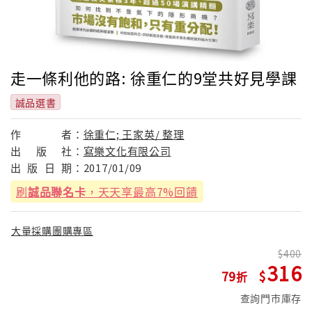
走一條利他的路: 徐重仁的9堂共好見學課
誠品選書
作
者：
徐重仁; 王家英/ 整理
出
版
社：
寫樂文化有限公司
出
版
日
期：
2017/01/09
刷
誠品聯名卡
，天天享最高7%回饋
大量採購團購專區
400
316
79
查詢門市庫存