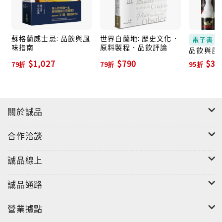
你對啤酒的認識，是否仍停留在「淺黃色、低酒精，口
感輕盈滑順，帶點淡淡的苦味，口渴時喝起來很暢
快」？
蘇格蘭威士忌: 品飲與風
世界白蘭地: 歷史文化．
電子書
味指南
原料製程．品飲評論
在十九世紀中葉捷克皮爾森型淺色拉格問世之後，全球
品飲與風味
書)
$1,027
$790
$38
消費市場幾乎以淺色拉格為大宗，但如今是啤酒產業最
79折
79折
95折
富革命精神的年代！各大酒廠有如軍備競賽，一方面，
積極挑戰市場品味的工藝風潮（Craft Brewing）不斷
創新；另一方面，釀酒師亦從古老的傳統汲取靈感，傳
關於誠品
統元素不斷在新興的當代經典裡復活，更突破地理限制
──巴西的酒廠可釀出經典級的德式拉格；日本酒廠釀出
合作洽談
比利時風格啤酒；美國酒廠也可以釀出媲美原汁原味的
英式啤酒。認識類型系統，掌握發展脈絡，預測未來趨
誠品線上
勢！
誠品通路
本書以啤酒品評為主軸，從歷史淵源到當今趨勢，從原
料特性到釀造工藝，從類型系統到品飲評論，從餐飲搭
營業據點
配到新潮調飲，可作為啤酒評論與鑑賞的指南，亦是美