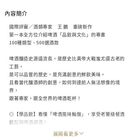
內容簡介
國際評審／酒類專家 王 鵬 重磅新作
第一本全方位介紹啤酒「品飲與文化」的專書
100種類型、500選酒款
啤酒釀造史源遠流長，是歷史比黃帝大戰蚩尤還古老的
工藝，
是可以品嘗的歷史，是充滿創意的鮮飲美味。
且看當代釀酒師的創意，如何到達前人無法想像的境
界，
跟著專家，跟全世界的啤酒乾杯！
◎【學品飲】看懂「啤酒風味輪盤」，享受老饕級餐酒
搭配與啤酒調酒！
(○) 生蠔＋司陶特是精典絕配？
展開看更多