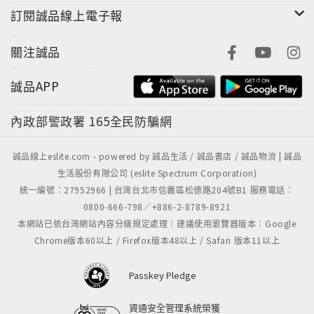
食工作者與愛好者不可或缺的參考書。
訂閱誠品線上電子報
第一篇〈啤酒好喝的秘密：原料與製程〉
關注誠品
第二篇〈啤酒豐富的原因：類型與文化〉
誠品APP
第三篇〈啤酒品質的評判：品飲與評論〉
內政部警政署
165全民防騙網
第四篇〈泡沫妝點的餐桌：啤酒與餐飲〉
誠品線上eslite.com - powered by 誠品生活 / 誠品書店 / 誠品物流 | 誠品
生活股份有限公司 (eslite Spectrum Corporation)
統一編號：27952966 | 台灣台北市信義區松德路204號B1 服務電話：
0800-666-798／+886-2-8789-8921
本網站已依台灣網站內容分級規定處理｜建議使用瀏覽器版本：Google
Chrome版本60以上 / Firefox版本48以上 / Safari 版本11以上
Passkey Pledge
資通安全管理系統榮獲