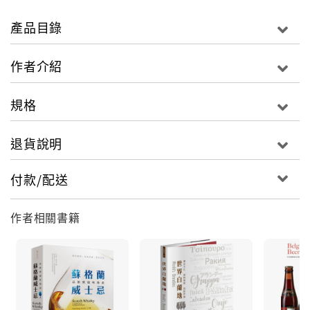
(○) 皮爾森淺色拉格讓魚肉料理更好吃？
(x) 初春和仲夏都適合飲用琥珀拉格？
產品目錄
(○) 「純釀啤酒」源自16世紀的課稅政策？
(x) 黑啤酒一定比較甜？桶裝啤酒都是「生啤酒」？
作者介紹
(○) 啤酒花都是雌株，一片花田好比女子高校？
規格
◎【懂文化】探究六千年啤酒史，導覽德、比、英、美
等啤酒王國，通曉啤酒未來趨勢！
退貨說明
什麼是社交型啤酒、割草機啤酒？英式與美式啤酒有何
差別？慕尼黑拉格為什麼黑？什麼又是帝國型司陶特??
付款/配送
這本書帶你認識類型、探索歷史、理解工藝、提升品
味，進餐廳輕鬆看懂酒單！
作者相關書籍
◎【重點附錄、酒癡必看】王鵬精選500大經典酒款，
淺色、深色、甜度、苦味、酸味......風味與口感各自精采
「啤酒不只是啤酒！」從入門到進階，導覽啤酒專業知
識與當代風潮：