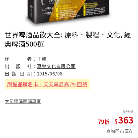
世界啤酒品飲大全: 原料．製程．文化, 經
典啤酒500選
作
者：
王鵬
出
版
社：
寫樂文化有限公司
出
版
日
期：
2015/06/06
刷
誠品聯名卡
，天天享最高7%回饋
大量採購團購專區
460
363
79
查詢門市庫存