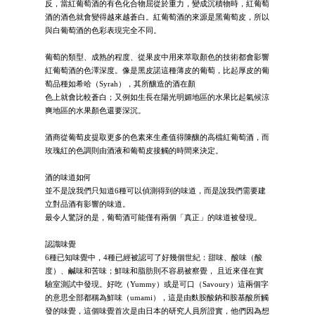
反，當紅葡萄酒的有色化合物屈從於重力，變成沉積物時，紅葡萄
酒的酒色就會變得越來越蒼白。紅葡萄酒的來源是黑葡萄皮，所以
與白葡萄酒的色彩表現完全不同。
葡萄的類型、成熟的程度、從果皮中用來萃取顏色的技術都會影響
紅葡萄酒的色澤深度。像是黑皮諾這種薄皮的葡萄，比起厚皮的葡
萄品種如希哈（Syrah），其所釀造的酒在顏
色上就會比較蒼白；又例如生長在陽光明媚地區的水果比起氣候涼
爽地區的水果顏色還要深沉。
酒商從葡萄皮提取更多的色素來生產值得陳釀的高檔紅葡萄酒，而
玫瑰紅的色調則由酒液和葡萄皮接觸的時間來決定。
酒的味道如何
並不是說我們只知道6種可以偵測得到的味道，而是說我們需要建
立對品酒有影響的味道。
最令人驚訝的是，葡萄酒可能僅有兩個「真正」的味道被發現。
認識味覺
6種已知味覺中，4種已經被認可了好幾個世紀：甜味、酸味（酸
度）、鹹味和苦味；鮮味和脂肪則不容易被察覺， 且近來僅在實
驗室測試中發現。好吃（Yummy）或是可口（Savoury）這兩個字
的意思全部都稱為鮮味（umami），這是由麩胺酸鈉和胺基酸所觸
發的味覺，這個味覺首次是由日本的研究人員所證實，他們因為想