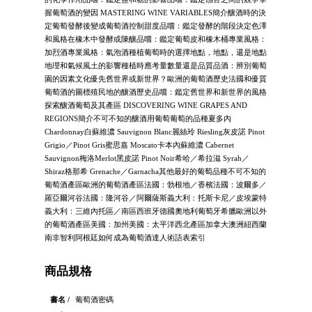
握葡萄酒的變因 MASTERING WINE VARIABLES簡介釀酒時的決
定葡萄發酵後變成葡萄酒控制甜度品嚐：鑑定發酵的階段決定色澤
和風格在橡木中發酵或陳釀品嚐：鑑定葡萄皮和橡木桶專業風格：
加烈酒專業風格：氣泡酒種植葡萄時的選擇地點，地點，還是地點
地理和氣候風土的影響種植時應考量數量還是品質品酒：辨別葡萄
園的因素文化優先舊世界或新世界？歐洲的葡萄酒歷史法國和優質
葡萄酒的圖標殖民地的釀酒歷史品嚐：鑑定舊世界和新世界的風格
探索釀酒葡萄及其產區 DISCOVERING WINE GRAPES AND
REGIONS簡介不可不知的釀酒用葡萄葡萄的品種夏多內
Chardonnay白蘇維濃 Sauvignon Blanc麗絲玲 Riesling灰皮諾 Pinot
Grigio／Pinot Gris蜜思嘉 Moscato卡本內蘇維濃 Cabernet
Sauvignon梅洛Merlot黑皮諾 Pinot Noir希哈／希拉滋 Syrah／
Shiraz格那希 Grenache／Garnacha其他最好的葡萄品種不可不知的
葡萄酒產區歐洲的葡萄酒產區法國：勃根地／香檳法國：波爾多／
羅亞爾河谷法國：隆河谷／阿爾薩斯義大利：托斯卡尼／皮埃蒙特
義大利：三維內托區／南區西班牙德國奧地利葡萄牙希臘歐洲以外
的葡萄酒產區美國：加州美國：太平洋西北產區加拿大澳洲紐西蘭
南非智利阿根廷如何成為葡萄酒達人術語表索引
商品規格
書名 /
葡萄酒密碼