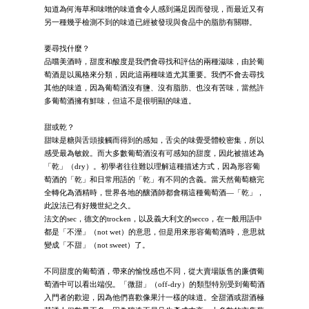
知道為何海草和味噌的味道會令人感到滿足因而發現，而最近又有
另一種幾乎檢測不到的味道已經被發現與食品中的脂肪有關聯。
要尋找什麼？
品嚐美酒時，甜度和酸度是我們會尋找和評估的兩種滋味，由於葡
萄酒是以風格來分類，因此這兩種味道尤其重要。我們不會去尋找
其他的味道，因為葡萄酒沒有鹽、沒有脂肪、也沒有苦味，當然許
多葡萄酒擁有鮮味，但這不是很明顯的味道。
甜或乾？
甜味是糖與舌頭接觸而得到的感知，舌尖的味覺受體較密集，所以
感受最為敏銳。而大多數葡萄酒沒有可感知的甜度，因此被描述為
「乾」（dry）。初學者往往難以理解這種描述方式，因為形容葡
萄酒的「乾」和日常用語的「乾」有不同的含義。當天然葡萄糖完
全轉化為酒精時，世界各地的釀酒師都會稱這種葡萄酒—「乾」，
此說法已有好幾世紀之久。
法文的sec，德文的trocken，以及義大利文的secco，在一般用語中
都是「不溼」（not wet）的意思，但是用來形容葡萄酒時，意思就
變成「不甜」（not sweet）了。
不同甜度的葡萄酒，帶來的愉悅感也不同，從大賣場販售的廉價葡
萄酒中可以看出端倪。「微甜」（off-dry）的類型特別受到葡萄酒
入門者的歡迎，因為他們喜歡像果汁一樣的味道。全甜酒或甜酒極