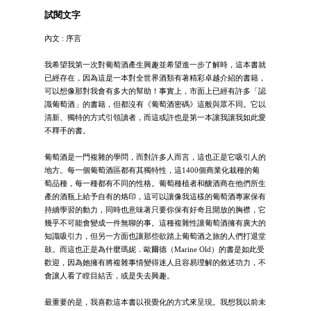
試閱文字
內文 : 序言
我希望我第一次對葡萄酒產生興趣並希望進一步了解時，這本書就
已經存在，因為這是一本對全世界酒類有著精彩卓越介紹的書籍，
可以想像那對我會有多大的幫助！事實上，市面上已經有許多「認
識葡萄酒」的書籍，但都沒有《葡萄酒密碼》這般與眾不同。它以
清新、獨特的方式引領讀者，而這或許也是第一本讓我讓我如此愛
不釋手的書。
葡萄酒是一門複雜的學問，而對許多人而言，這也正是它吸引人的
地方。每一個葡萄酒區都有其獨特性，這1400個商業化栽種的葡
萄品種，每一種都有不同的性格。葡萄種植者和釀酒商在他們所生
產的酒瓶上給予自有的烙印，這可以讓像我這樣的葡萄酒專家保有
持續學習的動力，同時也意味著只要你保有好奇且開放的胸襟，它
幾乎不可能會變成一件無聊的事。這種複雜性讓葡萄酒擁有廣大的
知識吸引力，但另一方面也讓那些欲踏上葡萄酒之旅的人們打退堂
鼓。而這也正是為什麼瑪妮．歐爾德（Marine Old）的書是如此受
歡迎，因為她擁有將複雜事情變得迷人且容易理解的敘述功力，不
會讓人看了瞠目結舌，或是失去興趣。
最重要的是，我喜歡這本書以視覺化的方式來呈現。我想我以前未