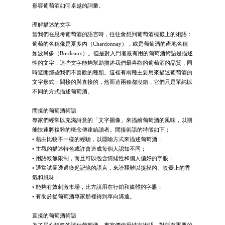
形容葡萄酒如何卓越的詞彙。
理解描述的文字
當我們在思考葡萄酒的語言時，往往會想到葡萄酒標籤上的術語：
葡萄的名稱像是夏多內（Chardonnay），或是葡萄酒的產地名稱
如波爾多（Bordeaux）。但是對入門者最有用的葡萄酒術語是描述
性的文字，這些文字能夠幫助描述我們最喜歡的葡萄酒的品質，同
時避開那些我們不喜歡的種類。這裡有兩種主要用來描述葡萄酒的
文字形式：間接的與直接的，然而這兩種都沒錯，它們只是單純以
不同的方式描述葡萄酒。
間接的葡萄酒術語
專家們經常以充滿詩意的「文字圖像」來描繪葡萄酒的風味，以期
能快速將複雜的概念傳達給讀者。間接術語的特徵如下：
• 藉由比較不一樣的經驗，以隱喻方式來描述葡萄酒；
• 主觀的描述特色或許會造成每個人認知不同；
• 用語較無限制，而且可以包含情緒性和個人偏好的字眼；
• 通常試圖透過喚起記憶的語言，來詮釋難以捉摸的、嗅覺上的香
氣和風味；
• 能夠有效刺激市場，比方說用在行銷和媒體的字眼；
• 有助於從葡萄酒專家那裡得到單向溝通。
直接的葡萄酒術語