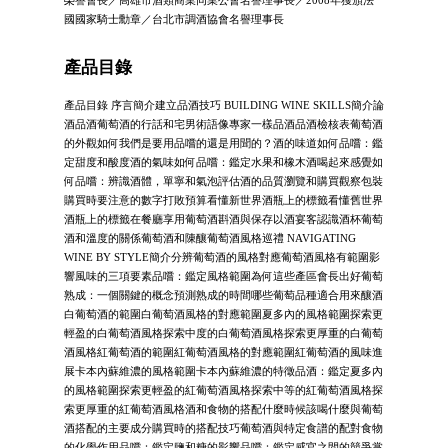
國國家騎士勳章／台北市調酒協會名譽理事長
產品目錄
產品目錄 序言簡介建立品酒技巧 BUILDING WINE SKILLS簡介論
酒品酒葡萄酒的行話和宅男術語像專家一樣品酒品酒檢核表葡萄酒
的外觀如何我們是要用品嚐的還是用聞的？酒的味道如何品嚐：鑑
定甜度和酸度酒的氣味如何品嚐：鑑定水果和橡木酒喝起來感覺如
何品嚐：辨識酒體，單寧和氣泡評估酒的品質瀏覽和購買觀察包裝
購買時要注意的數字打敗預算看懂新世界酒瓶上的標籤看懂舊世界
酒瓶上的標籤在餐廳享用葡萄酒斟酒與保存以酒宴客認識酒杯葡萄
酒和溫度的關係葡萄酒和陳釀葡萄酒風格巡禮 NAVIGATING
WINE BY STYLE簡介分辨葡萄酒的風格對應葡萄酒風格有範圍影
響風味的三項要素品嚐：鑑定風格範圍為何這些產區會長出好葡萄
熟成：一個關鍵的概念預測熟成的時間哪些葡萄品種適合用來釀酒
白葡萄酒的範圍白葡萄酒風格的對應範圍夏多內的風格範圍探索更
輕盈的白葡萄酒風格探索中度的白葡萄酒風格探索更厚重的白葡萄
酒風格紅葡萄酒的範圍紅葡萄酒風格的對應範圍紅葡萄酒的風味進
展卡本內蘇維濃的風格範圍卡本內蘇維濃的特徵品酒：鑑定夏多內
的風格範圍探索更輕盈的紅葡萄酒風格探索中等的紅葡萄酒風格探
索更厚重的紅葡萄酒風格酒和食物的搭配什麼時候該喝什麼與葡萄
酒搭配的主要成分購買時的搭配技巧葡萄酒與特定食譜的配對食物
的化學作用品嚐：鑑定鹽和糖的影響品嚐：鑑定感官之間的競爭掌