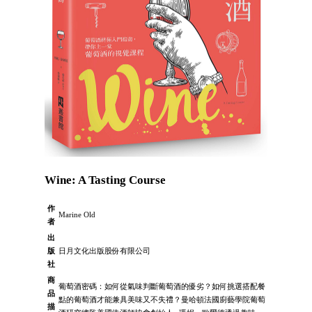
Wine: A Tasting Course
作
Marine Old
者
出
版
日月文化出版股份有限公司
社
商
葡萄酒密碼：如何從氣味判斷葡萄酒的優劣？如何挑選搭配餐
品
點的葡萄酒才能兼具美味又不失禮？曼哈頓法國廚藝學院葡萄
描