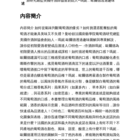
酒研究總監美國侍酒師協會創始人─瑪妮．歐爾德透過趣味
述
內容簡介
內容簡介 如何從氣味判斷葡萄酒的優劣？如何挑選搭配餐點的葡
萄酒才能兼具美味又不失禮？曼哈頓法國廚藝學院葡萄酒研究總監
美國侍酒師協會創始人－瑪妮‧歐爾德透過趣味圖解與專業解說，
讓你從初階愛酒者變成品酒達人◎特色一 : 侍酒師瑪妮．歐爾德為
初階愛酒人推出的品酒速成課程！如何描述葡萄酒的口感？瑪妮．
歐爾德建議可以從三種感受描述葡萄酒的口感：葡萄酒碳酸化產生
嘶嘶作響的泡沫，搖晃葡萄酒時酒滴流下的速度以評估酒重量，品
嚐葡萄酒後口中留下葡萄皮的單寧味道。世上的葡萄達千百種，哪
些是最適合釀造葡萄酒的品種？瑪妮．歐爾德將最適合製作葡萄酒
的葡萄品種，以風味與香氣作系統化分類，像是釀製白葡萄酒的葡
萄分成三種香氣系列：蘋果系列（如夏多內）、草本系列（如白蘇
維濃），與花香系列（如密思嘉）。專業的葡萄酒迷就是能夠描述
不同葡萄酒的口感，本書整理出葡萄酒的葡萄品種，葡萄酒的風格
範圍，酒香的風味示意圖，和品酒時所感受到的風味等項目，讓你
快速成為品酒達人！◎特色二 : 葡萄酒百科知識＋獨樹一格的視覺
化圖像與表格，讓你迅速理解不同葡萄酒的風格與特色灰皮諾的由
來是什麼？法國的灰皮諾和義大利的灰皮諾在風味上有何不同？不
同產地的葡萄酒在顏色、風味、甜度、酸度上有什麼不同？瑪妮．
歐爾德運用活潑的圖解與一目了然的表格，將複雜的葡萄酒知識化