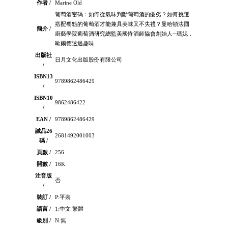
作者 /
Marine Old
葡萄酒密碼：如何從氣味判斷葡萄酒的優劣？如何挑選
搭配餐點的葡萄酒才能兼具美味又不失禮？曼哈頓法國
簡介 /
廚藝學院葡萄酒研究總監美國侍酒師協會創始人─瑪妮．
歐爾德透過趣味
出版社
日月文化出版股份有限公司
/
ISBN13
9789862486429
/
ISBN10
9862486422
/
EAN /
9789862486429
誠品26
2681492001003
碼 /
頁數 /
256
開數 /
16K
注音版
否
/
裝訂 /
P:平裝
語言 /
1:中文 繁體
級別 /
N:無