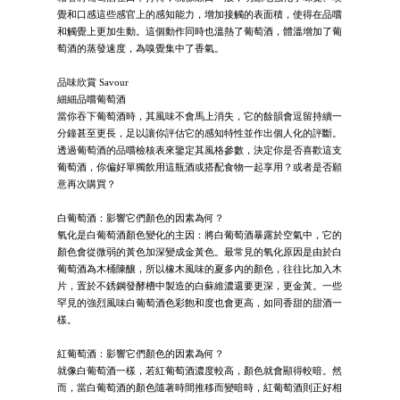
覺和口感這些感官上的感知能力，增加接觸的表面積，使得在品嚐
和觸覺上更加生動。這個動作同時也溫熱了葡萄酒，體溫增加了葡
萄酒的蒸發速度，為嗅覺集中了香氣。
品味欣賞 Savour
細細品嚐葡萄酒
當你吞下葡萄酒時，其風味不會馬上消失，它的餘韻會逗留持續一
分鐘甚至更長，足以讓你評估它的感知特性並作出個人化的評斷。
透過葡萄酒的品嚐檢核表來鑒定其風格參數，決定你是否喜歡這支
葡萄酒，你偏好單獨飲用這瓶酒或搭配食物一起享用？或者是否願
意再次購買？
白葡萄酒：影響它們顏色的因素為何？
氧化是白葡萄酒顏色變化的主因：將白葡萄酒暴露於空氣中，它的
顏色會從微弱的黃色加深變成金黃色。最常見的氧化原因是由於白
葡萄酒為木桶陳釀，所以橡木風味的夏多內的顏色，往往比加入木
片，置於不銹鋼發酵槽中製造的白蘇維濃還要更深，更金黃。一些
罕見的強烈風味白葡萄酒色彩飽和度也會更高，如同香甜的甜酒一
樣。
紅葡萄酒：影響它們顏色的因素為何？
就像白葡萄酒一樣，若紅葡萄酒濃度較高，顏色就會顯得較暗。然
而，當白葡萄酒的顏色隨著時間推移而變暗時，紅葡萄酒則正好相