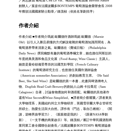
／吳志彥酒.葡萄酒 C'est Le Vin、喝自然葡萄酒展 Buvons Nature
創辦人／葉姿伶法國波爾多BONTEMPS 葡萄酒協會榮譽會長 2008
年獲頒法國國家騎士勳章／鍾茂楨（依姓名筆劃排序）
作者介紹
作者介紹 ■作者簡介瑪妮‧歐爾德侍酒師瑪妮‧歐爾德（Marnie
Old）以引人入勝且易懂的方式解說複雜的葡萄酒知識而聞名，為
葡萄酒界帶來清新之氣。歐爾德在《費城日報》（Philadelphia
Daily News）撰寫幽默有趣的葡萄酒專欄文章，她也擔任阿斯彭的
年度經典美酒和食品文化展（Food &amp; Wine Classic）主講人。
她曾是曼哈頓備受尊崇的法國烹飪學院（French Culinary
Institute）的葡萄酒研究主任，也曾擔任美國侍酒師協會
（American sommelier Association）的創始教育主席。《He Said
Beer, She Said Wine》是歐爾德的第一本書，此書與啤酒傳奇人
物、Dogfish Head Craft Brewery的創始人山姆‧卡拉喬尼（Sam
Calagione）合著，討論食物應如何和酒搭配。歐爾德的其他著作
還有Wine Secrets和Wine-Simplified。■譯者簡介蔡耀騰／譯者東吳
大學物理系，美國紐約州立大學物研所，英國雪菲爾大學企管研究
所碩士。熱愛生活與大自然。譯作有《鬥志，靠自己燃燒》、《閱
讀，逆轉男孩學習力》、《親親都是我的》、《跟著NASA學創
新》、《一支手機的商業啟示》等。鍾茂楨／審訂中華民國酒類商
業同業工會全國聯合副會長／法國波爾多BONTEMPS 葡萄酒協會
榮譽會長／高雄市酒類商業同業公會名譽理事長／2008年獲頒法