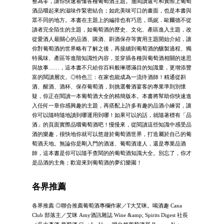
整為零，讓你快速看懂各種葡萄酒主題。邊閱讀還可和實際上葡萄
酒品嚐起來的滋味作緊密結合；如此美味可口的畫面，也是本書與
眾不同的地方。本書在主題上的編排也有巧思，瑪妮．歐爾德不從
讀者完全陌生的主題，如葡萄酒的歷史、文化、產區進入主題，改
從愛酒人最關心的品酒、購酒、斟酒保存等實用主題開始介紹，讓
你對葡萄酒的世界略有了解之後，再接續到葡萄酒的釀製過程、獨
特風味、產區等進階知識性內容，並穿插各種與葡萄酒相關的迷思
與故事……，這本書不只給你百科般琳瑯滿目的知識量，更增添豐
富的閱讀層次。◎特色三：在家也能成為一流侍酒師！精通從斟
酒、醒酒、酒杯、保存葡萄酒，到挑選餐酒宴客的專業準則別懷
疑，你正在閱讀一本葡萄酒大全的精簡版本。本書將幫助你快速進
入任何一章你感興趣的主題，再搭配上許多有趣的品酒小練習，讓
你可以隨時隨地讀到哪運用到哪！如果可以的話，就隨著標有「品
酒」的頁面實際品嚐葡萄酒吧！慢慢來，從閱讀這些知識中感受品
酒的樂趣，很快地你就可以悠遊於葡萄酒世界，打造屬於自己的葡
萄酒天地。無論你是剛入門的酒迷、葡萄酒達人，還是專業品酒
師，這本書是你可以隨手查閱的的葡萄酒知識大全。別忘了，你才
是品酒的主角；歡迎來到葡萄酒的夢幻樂園！
各界推薦
各界推薦 ◎聯合推薦葡萄酒專欄作家／T大艾咪。喝酒趣 Cana
Club 部落主／艾咪 Amy酒訊雜誌 Wine &amp; Spirits Digest 社長