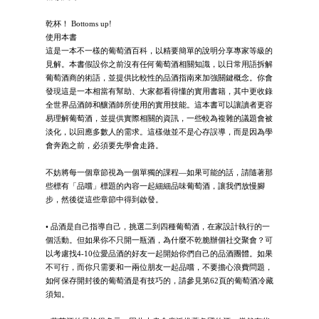
乾杯！ Bottoms up!
使用本書
這是一本不一樣的葡萄酒百科，以精要簡單的說明分享專家等級的
見解。本書假設你之前沒有任何葡萄酒相關知識，以日常用語拆解
葡萄酒商的術語，並提供比較性的品酒指南來加強關鍵概念。你會
發現這是一本相當有幫助、大家都看得懂的實用書籍，其中更收錄
全世界品酒師和釀酒師所使用的實用技能。這本書可以讓讀者更容
易理解葡萄酒，並提供實際相關的資訊，一些較為複雜的議題會被
淡化，以回應多數人的需求。這樣做並不是心存誤導，而是因為學
會奔跑之前，必須要先學會走路。
不妨將每一個章節視為一個單獨的課程—如果可能的話，請隨著那
些標有「品嚐」標題的內容一起細細品味葡萄酒，讓我們放慢腳
步，然後從這些章節中得到啟發。
• 品酒是自己指導自己，挑選二到四種葡萄酒，在家設計執行的一
個活動。但如果你不只開一瓶酒，為什麼不乾脆辦個社交聚會？可
以考慮找4-10位愛品酒的好友一起開始你們自己的品酒團體。如果
不可行，而你只需要和一兩位朋友一起品嚐，不要擔心浪費問題，
如何保存開封後的葡萄酒是有技巧的，請參見第62頁的葡萄酒冷藏
須知。