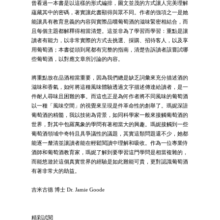
曾看過一本書是以這樣的形式編排，圖文並茂的方式讓人完美理解
蘊藏其中的密碼，著實讓此書顯得與眾不同。作者的強項之一是她
能讓具有教育意義的內容與實際品嚐葡萄酒的滋味緊密相結合，而
且每個主題都解釋得相當清楚。這並非為了學習而學習：重點是讓
讀者有能力，以非常實際的方式去挑選、採購、招待客人，以及享
用葡萄酒；本書從頭到尾都有完整的指南，清楚告訴讀者該嘗試哪
些葡萄酒，以對應文章所討論的內容。
將重點放在品酒相當重要，因為我們總是缺乏詞彙來充分描述酒的
滋味和香氣，如何將這種風味體驗透過文字描述傳達給讀者，是一
件耐人尋味且困難的事。而這也正是為何作者將不同風味的葡萄酒
以一種「風味空間」的視覺來呈現是件革命性的創舉了。瑪妮深諳
葡萄酒的精髓，我以技術為背景，如同科學家一般來接觸葡萄酒的
世界，對其中包羅萬象的學問有著相當大的興趣。瑪妮接觸到一些
葡萄酒領域中奇特且具爭議性的議題，其實這類問題還不少，她都
能逐一釐清並讓讀者能在輕鬆閱讀中理解和吸收。作為一位專業侍
酒師和葡萄酒教育家，瑪妮了解到要學習這門學問是相當複雜的，
而能悠遊於這個真實世界的經驗是如此難能可貴，更對認識葡萄酒
有著非常大的助益。
吉米古德 博士 Dr. Jamie Goode
精彩試閱