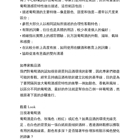
為了平心靜氣的評估葡萄酒，專家們使用特定術語，對所有重要的
葡萄酒感官特性做出描述。這些術語包括：
• 描述葡萄酒的主要特徵—像是顏色、甜度和強度—通常以尺度來
區分；
• 參照大部分人以相同認知所描述的合理性客觀特色；
• 有限的詞彙，往往也是具體的用語，較少表達個人的偏好；
• 精確指出實際上的感官體驗，比方說葡萄酒的外觀、滋味、氣味
和感覺；
• 在比較分析上高度有效，如同使用在釀酒和教育上的詞彙；
• 協助促進有意義的雙向溝通
如專家般品酒
我們對葡萄酒的認知很容易受到品酒環境的影響，因此專家們都盡
可能的客觀。經常且持續品酒有助於建立比較的基準線，目的是為
了要間隔與放大葡萄酒感官特性的衝擊—例如顏色、香氣和風味，
以區分不同的葡萄酒。最好的作法就是幫你自己倒一杯葡萄酒，然
後跟著下面的步驟進行。
觀看 Look
注視著葡萄酒
葡萄酒是白色、玫瑰色（粉紅）或紅色？如果品酒的環境光線充
足，在白色的背景如一張白紙前面傾斜酒杯，透過酒杯觀察以獲取
有用的風格線索。顏色有多深？是否隨著年份增加有顯示褐色變化
的跡象？