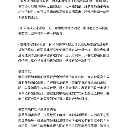
• 葡萄酒的風格很多元，因此本書會廣泛推薦各國的酒。當然有些
葡萄酒可能在你家附近很難找到，但幸運的是，許多葡萄酒都有著
相似的特性，你可以跟葡萄酒零售商說明需求，請他們推薦一款類
似的替代產品。
• 如果無法在家品嚐，可以考慮到當地的酒吧，那裡有許多不同的
葡萄酒，或許可以一杯一杯販售。
• 書裡指定的葡萄酒，有80％或80％以上可以滿足每堂感官課程所
提到的重點，然而並非所有葡萄酒的味道都一模一樣，總有幾個甚
至可能與侍酒師的期望背道而馳，這沒有關係，只要把你遇到的任
何特例，當作是天外飛來的體驗，然後再試一次即可。
搞懂行話
酒的標籤和餐廳的酒單很少會說明酒的味道如何，大多都是寫上成
份和葡萄酒的產區。了解葡萄酒的第一步是學會如何談論品酒經
驗，以及聽懂別人在說什麼。對初學者而言，所需要的是一堆描述
葡萄酒特性的術語。關鍵是要以有組織的方式來面對這些挑戰，要
能用感官分別列出各種酒的品質才算是合理的目標。
葡萄酒的行話和愛酒者術語
享受美酒很容易，但是想要了解箇中奧妙卻很困難。人們真正想要
知道的是每一種酒品嚐起來的滋味如何？還有它們有什麼不同？不
幸的是，我們在嗅覺和味覺方面的日常生活詞彙卻很薄弱—這裡指