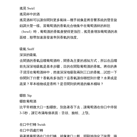
搖晃 Swirl
搖晃杯中的酒
搖晃酒杯可以讓你聞到更多氣味—幾乎就像是將音響系統的聲音旋
鈕調大聲一樣。當葡萄酒的香氣化合物集中在葡萄酒杯的杯肚
（bowl）時，葡萄酒的香氣會變得更強烈，搖晃會增加葡萄酒的表
面積，順帶加速蒸發速率與香氣的強度。
吸氣 Sniff
深深的吸氣
去聞酒的香氣品嚐葡萄酒時，聞香為主要的感知方式，所以在品嚐
前先深深地吸氣是基本步驟，目的在聞取葡萄酒的香氣。將你的鼻
子浸淫在葡萄酒杯中，然後深深地吸取兩到三口的香氣，試想一下
你聞到了什麼？香氣有多強烈？這香氣讓你聯想到什麼？水果或是
蔬菜？草本植物或是香料？是否聞到烘烤過的橡木桶味？
啜飲 Sip
啜飲葡萄酒
比平常稍微大口一點啜飲。別急著吞下去，讓葡萄酒在你口中停留
3-5秒，讓它布滿每個表面：舌頭、臉頰、上顎。
在口中打轉 Swish
在口中四處打轉
藉著將葡萄酒在口中打轉，就像漱口一般，明顯地強化了味覺、嗅