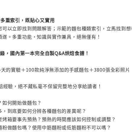
，多重索引，既貼心又實用
您可以立即找到問題解答；示範的麵包種類索引，立馬找到想
順遂。多重功能，知識與實作兼具，絕無僅有！
新紀錄，國內第一本完全自製Q&A烘焙食譜！
多天的實驗＋100款純淨無添加的手感麵包＋3800張全彩
烘焙經驗，絕不藏私毫不保留完整地分享給讀者！
？如何開始做麵包？
多，到底要如何分辨各種麵包的差異呢？
麼烤箱要事先預熱？預熱的時間應該如何控制或調整？
麵粉做麵包嗎？使用中筋麵粉或低筋麵粉不可以嗎？