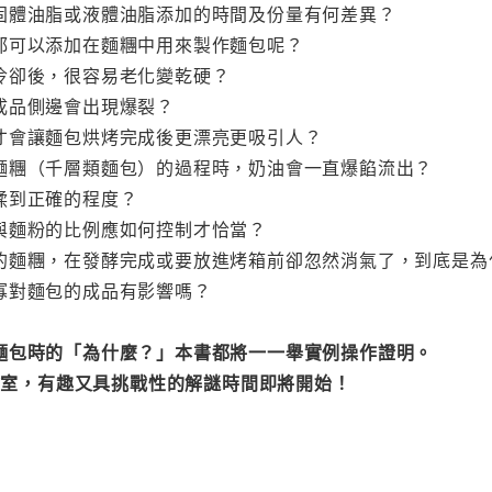
固體油脂或液體油脂添加的時間及份量有何差異？
都可以添加在麵糰中用來製作麵包呢？
冷卻後，很容易老化變乾硬？
成品側邊會出現爆裂？
才會讓麵包烘烤完成後更漂亮更吸引人？
麵糰（千層類麵包）的過程時，奶油會一直爆餡流出？
揉到正確的程度？
與麵粉的比例應如何控制才恰當？
的麵糰，在發酵完成或要放進烤箱前卻忽然消氣了，到底是為
寡對麵包的成品有影響嗎？
麵包時的「為什麼？」本書都將一一舉實例操作證明。
實驗室，有趣又具挑戰性的解謎時間即將開始！