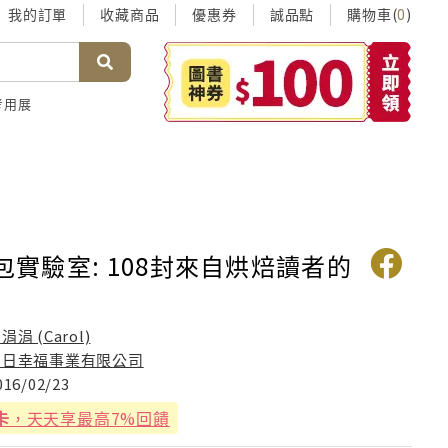
我的訂單
收藏商品
優惠券
誠品點
購物車(
)
0
考用展
麵包實驗室: 108封來自烘焙讀者的
涓涓 (Carol)
日日幸福事業有限公司
016/02/23
卡
，天天享最高7%回饋