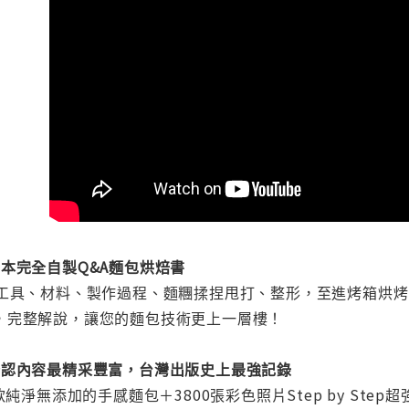
本完全自製Q&A麵包烘焙書
的工具、材料、製作過程、麵糰揉捏甩打、整形，至進烤箱烘
，完整解說，讓您的麵包技術更上一層樓！
公認內容最精采豐富，台灣出版史上最強記錄
款純淨無添加的手感麵包＋3800張彩色照片Step by Ste