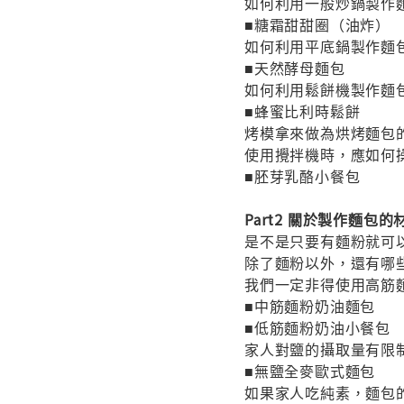
如何利用一般炒鍋製作
■糖霜甜甜圈（油炸）
如何利用平底鍋製作麵
■天然酵母麵包
如何利用鬆餅機製作麵
■蜂蜜比利時鬆餅
烤模拿來做為烘烤麵包
使用攪拌機時，應如何
■胚芽乳酪小餐包
Part2 關於製作麵包的
是不是只要有麵粉就可
除了麵粉以外，還有哪
我們一定非得使用高筋
■中筋麵粉奶油麵包
■低筋麵粉奶油小餐包
家人對鹽的攝取量有限
■無鹽全麥歐式麵包
如果家人吃純素，麵包