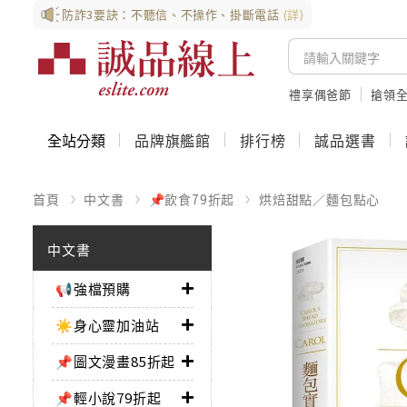
防詐3要訣：不聽信、不操作、掛斷電話
(詳)
禮享偶爸節
搶領全
全站分類
品牌旗艦館
排行榜
誠品選書
首頁
中文書
📌飲食79折起
烘焙甜點／麵包點心
中文書
📢強檔預購
☀️身心靈加油站
📌圖文漫畫85折起
📌輕小說79折起