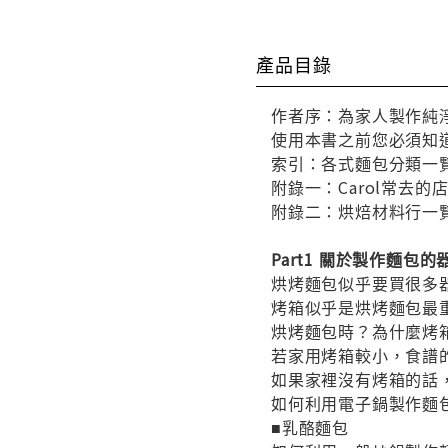
產品目錄
作者序：為家人製作純
使用本書之前您必須知
索引：各式麵包分類一
附錄一：Carol常去的
附錄二：烘焙材料行一
Part1 關於製作麵包的
烘烤麵包似乎要買很多
烤箱似乎是烘烤麵包最
烘烤麵包時？為什麼烤
若家用烤箱較小，食譜
如果家裡沒有烤箱的話
如何利用電子鍋製作麵
■乳酪麵包