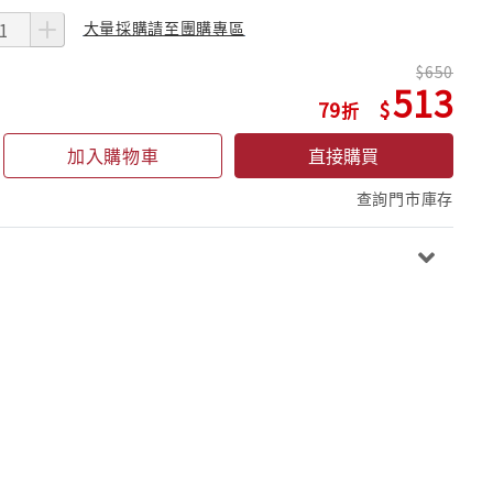
大量採購請至團購專區
650
513
79
加入購物車
直接購買
查詢門市庫存