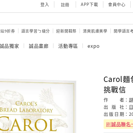
登入
APP下載
會員中心
註冊
站9折券
語言學習ㄅ級分
迎新開鞋祭
清爽肌膚美學
開學語言
誠品獨家
誠品畫廊
活動專區
expo
Carol
挑戰信
作
者：
胡
出
版
社：
出
版
日
期：
2
刷
誠品聯名