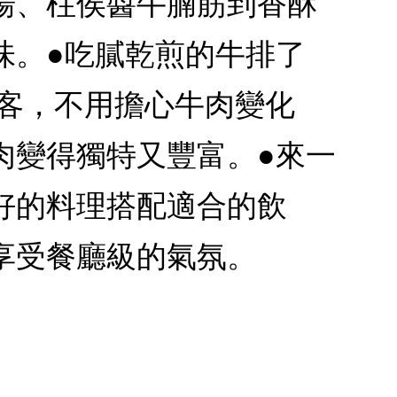
湯、柱侯醬牛腩筋到香酥
味。●吃膩乾煎的牛排了
饕客，不用擔心牛肉變化
肉變得獨特又豐富。●來一
好的料理搭配適合的飲
享受餐廳級的氣氛。