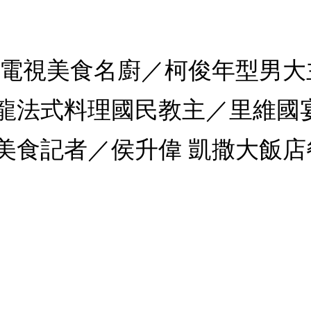
岸電視美食名廚／柯俊年型男
龍法式料理國民教主／里維國
記者／侯升偉 凱撒大飯店餐飲部