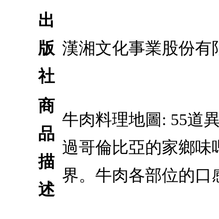
出
版
漢湘文化事業股份有
社
商
牛肉料理地圖: 55
品
過哥倫比亞的家鄉味
描
界。牛肉各部位的口
述