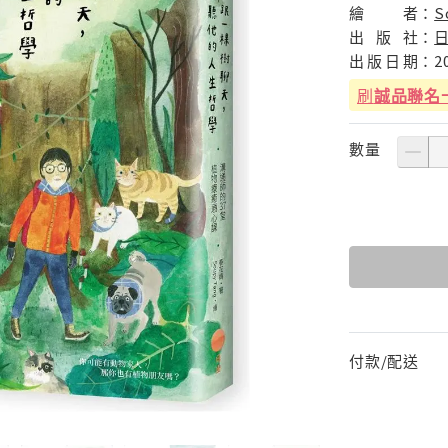
繪
者：
S
出
版
社：
出
版
日
期：
2
刷
誠品聯名
數量
付款/配送