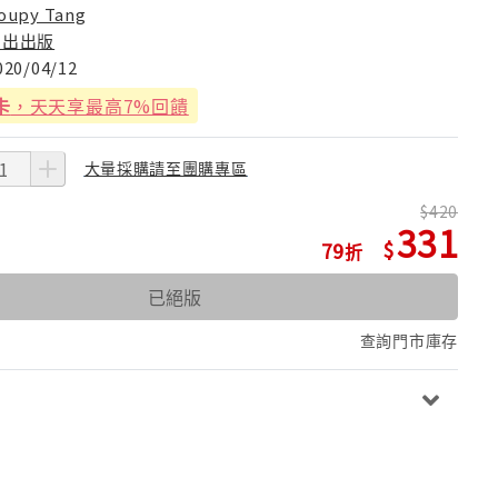
oupy Tang
日出出版
020/04/12
卡
，天天享最高7%回饋
大量採購請至團購專區
420
331
79
已絕版
查詢門市庫存