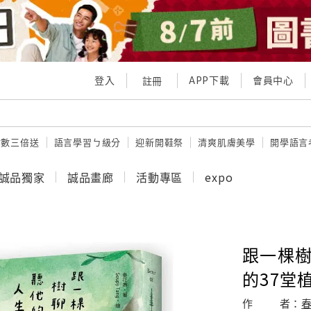
登入
APP下載
會員中心
註冊
點數三倍送
語言學習ㄅ級分
迎新開鞋祭
清爽肌膚美學
開學語言
誠品獨家
誠品畫廊
活動專區
expo
跟一棵樹
的37堂
作
者：