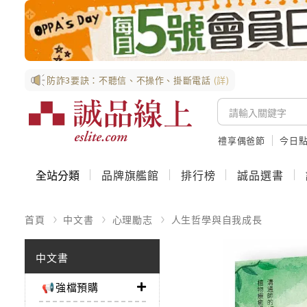
防詐3要訣：不聽信、不操作、掛斷電話
(詳)
禮享偶爸節
今日
全站分類
品牌旗艦館
排行榜
誠品選書
首頁
中文書
心理勵志
人生哲學與自我成長
中文書
📢強檔預購