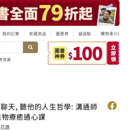
我的訂單
收藏商品
優惠券
誠品點
購物車(
)
0
考用展
聊天, 聽他的人生哲學: 溝通師
植物療癒通心課
春花媽