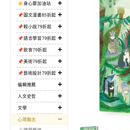
☀️身心靈加油站
📌圖文漫畫85折起
📌輕小說79折起
📌語言學習79折起
📌飲食79折起
📌美術79折起
📌藝術設計79折起
編輯推薦
人文史哲
文學
心理勵志
心理學概論