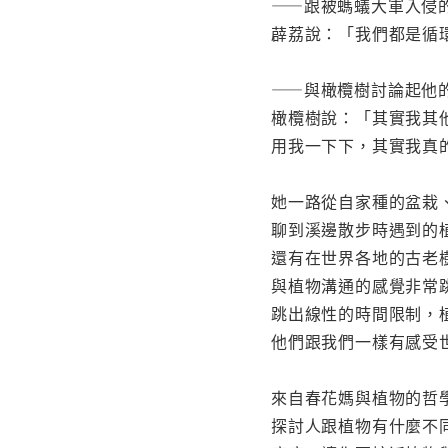
——跟被螞蟻大軍入侵
薜荔說：「我們都是循
——與橄欖樹討論起他
橄欖樹說：「其實我其
用我一下下，其實我真
她一路從自家種的盆栽
聊到溪邊散步時遇到的
還有在世界各地的古老
與植物溝通的感覺非常
跳出線性的時間限制，
他們跟我們一樣有感受
來自春花媽與植物的哲
探討人跟植物有什麼不