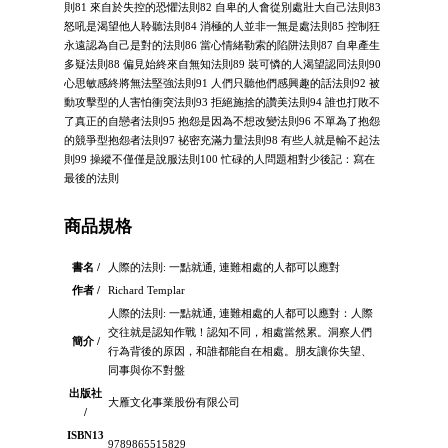
則81 來自於失控的恐懼法則82 自卑的人會從別處壯大自己法則83
怒吼是渴望他人聆聽法則84 消極的人並非一無是處法則85 控制狂
永遠認為自己是對的法則86 當心情緒勒索的陷阱法則87 自卑產生
多疑法則88 偏見始終來自無知法則89 裝可憐的人渴望認同法則90
心思敏感終將無法堅強法則91 人們只聽他們感興趣的話法則92 被
動攻擊型的人害怕衝突法則93 拒絕施捨的讚美法則94 誰也打敗不
了真正的自戀者法則95 抱怨是因為不想改變法則96 不單為了抱怨
的競爭型抱怨者法則97 袐密充滿力量法則98 有些人就是輸不起法
則99 操縱不僅僅是說服法則100 忙碌的人問題相對少後記：寫在
最後的法則
商品規格
書名 /
人際的法則: 一點就通, 連難相處的人都可以應對
作者 /
Richard Templar
人際的法則: 一點就通, 連難相處的人都可以應對：人際
交往就是認知作戰！認知不同，相處當然累。洞察人們
簡介 /
行為背後的原因，和誰都能自在相處。朋友讓你失望、
同事與你不對盤
出版社
大雁文化事業股份有限公司
/
ISBN13
9789865515829