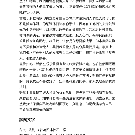
然有些時候，我們也會想從他人身上不勞而獲。但如果我們為每一
天所遇到的人們盡了最大的努力，那麼我們也就能問心無愧地在夜
晚裡安心入睡。
當然，多數時候你肯定是希望自己每天所接觸的人們是支持你，而
不是與你作對。你想讓他們站在你那邊，因為有了他們的支持能讓
你的生活輕鬆些，或是藉此改善你的業績數字，又或是純粹遵循、
贊同你的決定。有很多方法能鼓勵他人投入心力、保持良好狀態，
並且與你並肩而行。相信我，這會是你想要的成果。但本書的法則
從不操縱和強迫他人，我們希望他人是真心與我們共處。事實上，
我們根本不在乎別人的立場與自己是否相同。我們只是希望「所有
人」都能皆大歡喜。
儘管如此，我們也必須承認有些人確實很難相處。也許他們剛經歷
糟糕的一天，也許他們的生活困苦，又甚至並無特殊緣由。但不管
出於什麼原因，瞭解如何應對這些人的最佳方法，對我們是有幫助
的，所以我在本書收錄了一些與難相處的同事、家人及朋友的實用
法則。
雖然本書收錄了與人相處的核心法則，但也不可能囊括所有狀況、
讓你面面俱到。如果你發現一些我沒有收錄的法則，請告訴我。雖
然我無法保證自己總有時間回覆每一則訊息，但是我能確定自己一
定會認真閱讀你的留言。
試閱文字
內文 : 法則13 行為跟本性不一樣