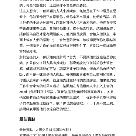
的，可是問題在於，這些操作不會是你想要的。
這些人想出了一種新穎的方式來操縱你，無論是在工作中還是在戀
愛中。你知道他們正在操縱你，但你拿不出證據。他們會否認，而
且他們的手法過於高明，以致於其他人也不會相信你。他們在交談
中會占據主導位置、會情緒勒索你、從不接受指責、試圖說服你，
讓你認為自己才是有問題的人，他們擅長說謊、會植入假訊息（字
面上或在人們的腦海中）、會故意阻撓你，敏銳捕捉到你的弱點等
等。一個微不足道的操縱者就已經很難對付了，更別說一個經驗豐
富的操縱者。
對於這樣的人，你該如何應對呢？首先，不要讓他們說服這是你的
錯。如果你知道對方具有操縱欲，那麼他說的任何關於你太過敏
感、健忘或不講理的言語，請都不要予以理會。學會相信自己的判
斷，而不是一昧聽信他人觀點。每個操縱者都有自己慣用的策略，
你應該思考如何辨識，並且預先計畫好你的因應辦法。如果他們在
工作中會拿你的成果來邀功，請開始在寄信聯絡人中加入主管的
email（你可以跟主管說，這麼做是讓他能瞭解專案進度）。如果
他試圖將自己的意願藉由你的嘴巴說出來（「你是不是也覺得讓孩
子們早點睡覺比較好？」或「你也想這樣吧」），千萬不要上鉤。
請明確表示要他們表達自己的想法。
最佳賣點
最佳賣點 : 人際交往就是認知作戰！
本書提供了100個人際互動的法則，是改善與強化人際互動的指導