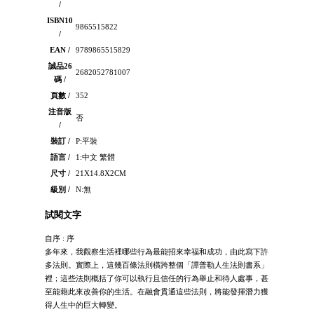
/
ISBN10
9865515822
/
EAN /
9789865515829
誠品26
2682052781007
碼 /
頁數 /
352
注音版
否
/
裝訂 /
P:平裝
語言 /
1:中文 繁體
尺寸 /
21X14.8X2CM
級別 /
N:無
試閱文字
自序 : 序
多年來，我觀察生活裡哪些行為最能招來幸福和成功，由此寫下許
多法則。實際上，這幾百條法則橫跨整個「譚普勒人生法則書系」
裡；這些法則概括了你可以執行且信任的行為舉止和待人處事，甚
至能藉此來改善你的生活。在融會貫通這些法則，將能發揮潛力獲
得人生中的巨大轉變。