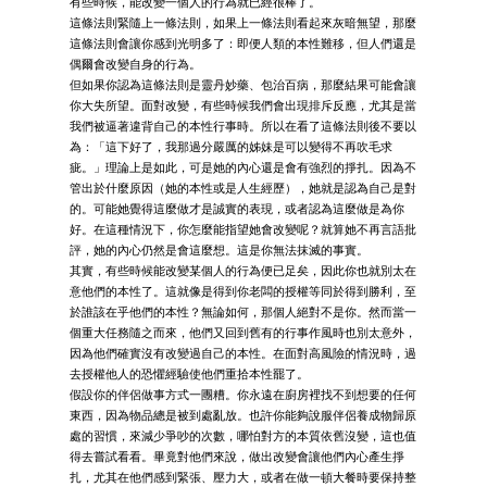
有些時候，能改變一個人的行為就已經很棒了。
這條法則緊隨上一條法則，如果上一條法則看起來灰暗無望，那麼
這條法則會讓你感到光明多了：即便人類的本性難移，但人們還是
偶爾會改變自身的行為。
但如果你認為這條法則是靈丹妙藥、包治百病，那麼結果可能會讓
你大失所望。面對改變，有些時候我們會出現排斥反應，尤其是當
我們被逼著違背自己的本性行事時。所以在看了這條法則後不要以
為：「這下好了，我那過分嚴厲的姊妹是可以變得不再吹毛求
疵。」理論上是如此，可是她的內心還是會有強烈的掙扎。因為不
管出於什麼原因（她的本性或是人生經歷），她就是認為自己是對
的。可能她覺得這麼做才是誠實的表現，或者認為這麼做是為你
好。在這種情況下，你怎麼能指望她會改變呢？就算她不再言語批
評，她的內心仍然是會這麼想。這是你無法抹滅的事實。
其實，有些時候能改變某個人的行為便已足矣，因此你也就別太在
意他們的本性了。這就像是得到你老闆的授權等同於得到勝利，至
於誰該在乎他們的本性？無論如何，那個人絕對不是你。然而當一
個重大任務隨之而來，他們又回到舊有的行事作風時也別太意外，
因為他們確實沒有改變過自己的本性。在面對高風險的情況時，過
去授權他人的恐懼經驗使他們重拾本性罷了。
假設你的伴侶做事方式一團糟。你永遠在廚房裡找不到想要的任何
東西，因為物品總是被到處亂放。也許你能夠說服伴侶養成物歸原
處的習慣，來減少爭吵的次數，哪怕對方的本質依舊沒變，這也值
得去嘗試看看。畢竟對他們來說，做出改變會讓他們內心產生掙
扎，尤其在他們感到緊張、壓力大，或者在做一頓大餐時要保持整