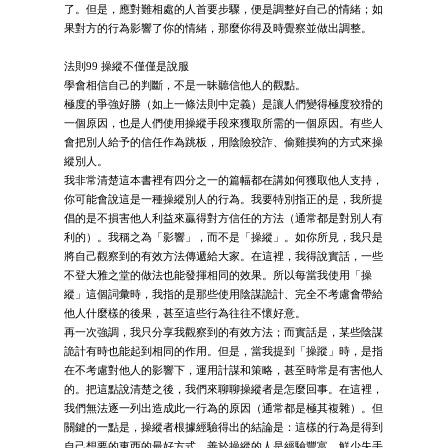
了。但是，應對難相處的人首要步驟，便是調整好自己的情緒；如
果對方的行為影響了你的情緒，那麼你得及時覺察並做出調整。
法則99 操縱不僅僅是說服
學會相信自己的判斷，不是一昧聽信他人的觀點。
極度的爭強好勝（如上一條法則中定義）是讓人們變得極度狡猾的
一個原因，也是人們使用操縱手段來獲取所需的一個原因。有些人
會把別人給予的信任作為跳板，用陰險狡詐、偷雞摸狗的方式來操
縱別人。
我非常清楚這本書裡有四分之一的篇幅都在講如何獲取他人支持，
你可能會說這是一種操縱別人的行為。我要特別指正的是，我所提
倡的是不損害他人利益來贏得對方信任的方法（通常都是對別人有
利的）。我稱之為「影響」，而不是「操縱」。如你所見，我只是
將自己觀察到的有效方法傳遞給大家。在這裡，我得說實話，一些
不登大雅之堂的做法也能發揮相同的效果。所以每當我使用「操
縱」這個詞彙時，我指的是那些使用陰謀詭計、完全不考慮會帶給
他人什麼樣的後果，甚至這些行為往往不懷好意。
再一次強調，我只分享我觀察到的有效方法；而實話是，某些陰謀
詭計有時也能起到相同的作用。但是，當我提到「操蹤」時，是指
在不考慮對他人的影響下，運用計謀和策略，甚至時常是有害他人
的。把這點說清楚之後，我們來聊聊操縱者是怎麼回事。在這裡，
我們無法逐一列出造成此一行為的原因（通常都是極其複雜）。但
關鍵的一點是，操縱者根據經驗得出的結論是：這樣的行為是得到
自己想要的東西的最好方式。善於操縱的人是經驗豐富、鮮少失手