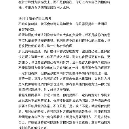
在對方和對方的感受上，而不是你自己。你可以有你自己的抱怨時
機，不用急在這個節骨眼跟別人比較。
法則41 讓他們自己思考
不給直接建議，就不會給對方施加壓力，你只需要提出一些明理、
睿智的問題。
希望前面的幾條法則沒給你帶來太多的負能量，我不是說你的善意
幫忙只是使事情變得更糟。我明白你不想看到你關心的人難過，你
想改變他們的處境，這一切都合情合理。
所以我有個建議，為什麼你不嘗試幫助對方，讓他自己做出更好的
決定呢？這麼一來，你不用涉入太深，對方也會變得更有自信、更
加開心，你也會覺得自己有幫到對方，這不是皆大歡喜嗎？雖然我
不能保證對方最後做出的決定會和你的一樣，畢竟適合你的選擇不
一定對他奏效，但你至少能幫助對方把整件事情好好地梳理一遍。
順帶一提，這種方法可用於對方直接向你尋求建議時；如果對方只
是來找你聊聊他們的麻煩也適用。你有個萬能的回覆方法—你只需
要問些問題就行。對，就是這麼簡單。
看起來輕而易舉，對吧？當然，你的提問不一定能將對方引導到未
經思慮的不成熟答案上。你需要提出開放式的問題，這些問題也必
須要有詳細具體的答案，不僅只提「是」或「不是」就能應付的問
題。剛開始的時候，你可以讓對方把所有問題告訴你，即便你對這
些問題都有自己的一套合理看法；可是你是要問對方，不是在問你
自己。詳細描述答案可以讓對方把問題看得更透徹，進而幫助對方
找到自己的解決之道。