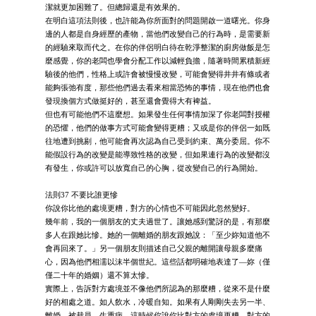
潔就更加困難了。但總歸還是有效果的。
在明白這項法則後，也許能為你所面對的問題開啟一道曙光。你身
邊的人都是自身經歷的產物，當他們改變自己的行為時，是需要新
的經驗來取而代之。在你的伴侶明白待在乾淨整潔的廚房做飯是怎
麼感覺，你的老闆也學會分配工作以減輕負擔，隨著時間累積新經
驗後的他們，性格上或許會被慢慢改變，可能會變得井井有條或者
能夠張弛有度，那些他們過去看來相當恐怖的事情，現在他們也會
發現換個方式做挺好的，甚至還會覺得大有裨益。
但也有可能他們不這麼想。如果發生任何事情加深了你老闆對授權
的恐懼，他們的做事方式可能會變得更糟；又或是你的伴侶一如既
往地遭到挑剔，他可能會再次認為自己受到約束、萬分委屈。你不
能假設行為的改變是能導致性格的改變，但如果連行為的改變都沒
有發生，你或許可以放寬自己的心胸，從改變自己的行為開始。
法則37 不要比誰更慘
你說你比他的處境更糟，對方的心情也不可能因此忽然變好。
幾年前，我的一個朋友的丈夫過世了。讓她感到驚訝的是，有那麼
多人在跟她比慘。她的一個離婚的朋友跟她說：「至少妳知道他不
會再回來了。」另一個朋友則描述自己父親的離開讓母親多麼痛
心，因為他們相濡以沫半個世紀。這些話都明確地表達了—妳（僅
僅二十年的婚姻）還不算太慘。
實際上，告訴對方處境並不像他們所認為的那麼糟，從來不是什麼
好的相處之道。如人飲水，冷暖自知。如果有人剛剛失去另一半、
離婚、被裁員、生重病，這時候你說你比對方的處境更糟，對方的