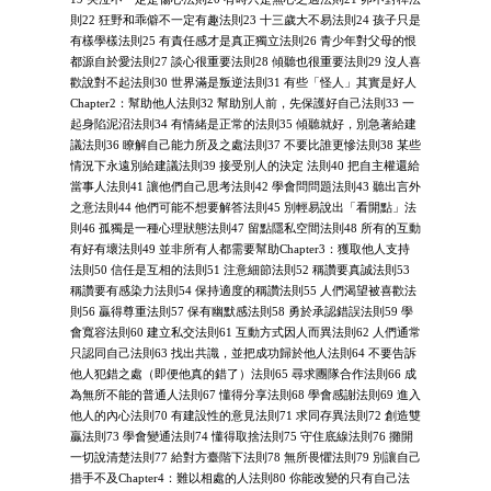
則22 狂野和乖僻不一定有趣法則23 十三歲大不易法則24 孩子只是
有樣學樣法則25 有責任感才是真正獨立法則26 青少年對父母的恨
都源自於愛法則27 談心很重要法則28 傾聽也很重要法則29 沒人喜
歡說對不起法則30 世界滿是叛逆法則31 有些「怪人」其實是好人
Chapter2：幫助他人法則32 幫助別人前，先保護好自己法則33 一
起身陷泥沼法則34 有情緒是正常的法則35 傾聽就好，別急著給建
議法則36 瞭解自己能力所及之處法則37 不要比誰更慘法則38 某些
情況下永遠別給建議法則39 接受別人的決定 法則40 把自主權還給
當事人法則41 讓他們自己思考法則42 學會問問題法則43 聽出言外
之意法則44 他們可能不想要解答法則45 別輕易說出「看開點」法
則46 孤獨是一種心理狀態法則47 留點隱私空間法則48 所有的互動
有好有壞法則49 並非所有人都需要幫助Chapter3：獲取他人支持
法則50 信任是互相的法則51 注意細節法則52 稱讚要真誠法則53
稱讚要有感染力法則54 保持適度的稱讚法則55 人們渴望被喜歡法
則56 贏得尊重法則57 保有幽默感法則58 勇於承認錯誤法則59 學
會寬容法則60 建立私交法則61 互動方式因人而異法則62 人們通常
只認同自己法則63 找出共識，並把成功歸於他人法則64 不要告訴
他人犯錯之處（即便他真的錯了）法則65 尋求團隊合作法則66 成
為無所不能的普通人法則67 懂得分享法則68 學會感謝法則69 進入
他人的內心法則70 有建設性的意見法則71 求同存異法則72 創造雙
贏法則73 學會變通法則74 懂得取捨法則75 守住底線法則76 攤開
一切說清楚法則77 給對方臺階下法則78 無所畏懼法則79 別讓自己
措手不及Chapter4：難以相處的人法則80 你能改變的只有自己法