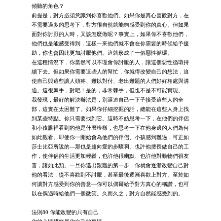
傾聽的角色？
前提是，對方必須意識到你喜歡他們。如果你是真心喜歡對方，在
不需要過多的思考下，對方很自然就能夠感受到你的真心。但如果
面對你討厭的人時，又該怎麼做呢？事實上，如果你不喜歡他們，
他們也是能感受得到，這樣一來他們就不會在你需要的時候給予援
助，你也會因此更加討厭他們。這就形成了一個惡性循環。
在這種情況下，你當然可以不理會你討厭的人，讓這個惡性循環持
續下去。但如果你需要這些人的幫忙，你就得改變自己的想法，迫
使自己與這些讓人頭疼、難以對付、老出難題的人們好好相處與溝
通。這很棘手，對吧！是的，非常棘手，但也不是不可能實現。
我發現，最好的解決辦法是，別逼迫自己一下子接受這些人的全
部，這實在太困難了。如果你仔細挖掘的話，總能在這些人身上找
到某些特點。你只需要找到它。這時不妨思考一下，在他們的伴侶
和小孩眼裡看到的他是什麼模樣，也思考一下在他身邊的人們為何
如此觀看。即使你一開始會為他們的伴侶、小孩感到難過，可正如
莎士比亞所說的—那也是趨向愛的步驟啊。也許他擅長做自己的工
作，使伴侶的生活更加輕鬆，也許他很幽默、也許他對動物們很友
善，諸如此類。一旦你邁出艱難的第一步，你就會逐漸改變自己對
他的看法，從不喜歡到不討厭，甚至最後逐漸喜歡上對方。至於如
何讓對方感受到你的善意—你可以偶爾給予對方真心的稱讚，也可
以在偶遇時給他們一個微笑。久而久之，對方自然能感受到的。
法則80 你能改變的只有自己