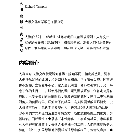
作
Richard Templar
者
出
版
大雁文化事業股份有限公司
社
商
人際的法則: 一點就通, 連難相處的人都可以應對：人際交往
品
就是認知作戰！認知不同，相處當然累。洞察人們行為背後的
描
原因，和誰都能自在相處。朋友讓你失望、同事與你不對盤
述
內容簡介
內容簡介 人際交往就是認知作戰！認知不同，相處當然累。洞察
人們行為背後的原因，和誰都能自在相處。朋友讓你失望、同事與
你不對盤、主管處事不公、家人難以溝通、老師吹毛求疵，另一半
忘了你的生日……。即便他們的理由爛到難以置信，但肯定都是有
原因。只要認知到這個關鍵點，採取適當的應對，就可以更容易面
對他人的負面行為、理解當下的結果，為人際關係的僵局解套。沒
人必須喜歡你，你也不必改變他人！透過100個人際互動的法則，
以不同的方式與認知角度去看待對方，就能減輕相處上的壓力、少
發脾氣、回歸理性：◆承認「本性難移」：在遺傳基因、家庭教養
和人生經歷的影響下，每個人都是獨一無二的，人們的態度就是天
性的一部分，如果想讓他們變成你理想中的樣子，你會先瘋掉。◆