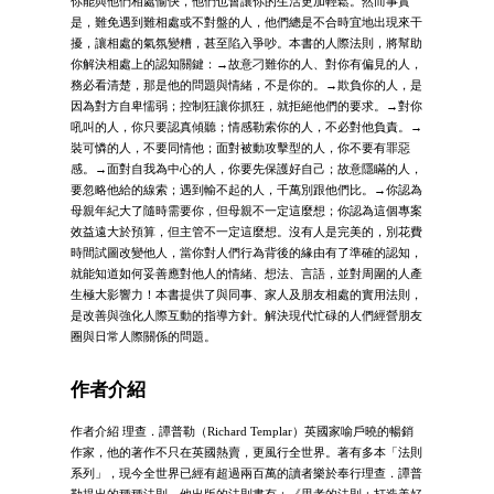
你能與他們相處愉快，他們也會讓你的生活更加輕鬆。然而事實
是，難免遇到難相處或不對盤的人，他們總是不合時宜地出現來干
擾，讓相處的氣氛變糟，甚至陷入爭吵。本書的人際法則，將幫助
你解決相處上的認知關鍵：→故意刁難你的人、對你有偏見的人，
務必看清楚，那是他的問題與情緒，不是你的。→欺負你的人，是
因為對方自卑懦弱；控制狂讓你抓狂，就拒絕他們的要求。→對你
吼叫的人，你只要認真傾聽；情感勒索你的人，不必對他負責。→
裝可憐的人，不要同情他；面對被動攻擊型的人，你不要有罪惡
感。→面對自我為中心的人，你要先保護好自己；故意隱瞞的人，
要忽略他給的線索；遇到輸不起的人，千萬別跟他們比。→你認為
母親年紀大了隨時需要你，但母親不一定這麼想；你認為這個專案
效益遠大於預算，但主管不一定這麼想。沒有人是完美的，別花費
時間試圖改變他人，當你對人們行為背後的緣由有了準確的認知，
就能知道如何妥善應對他人的情緒、想法、言語，並對周圍的人產
生極大影響力！本書提供了與同事、家人及朋友相處的實用法則，
是改善與強化人際互動的指導方針。解決現代忙碌的人們經營朋友
圈與日常人際關係的問題。
作者介紹
作者介紹 理查．譚普勒（Richard Templar）英國家喻戶曉的暢銷
作家，他的著作不只在英國熱賣，更風行全世界。著有多本「法則
系列」，現今全世界已經有超過兩百萬的讀者樂於奉行理查．譚普
勒提出的種種法則。他出版的法則書有：《思考的法則：打造美好