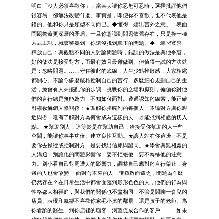
明白「沒人必須喜歡你」：當某人讓你忍無可忍時，選擇批評他們
很容易，卻無法改變什麼。事實是，即便你不喜歡，也不代表他是
錯的。他和你只是類型不同而已。◆懂得「聽出言外之意」：表面
問題掩蓋更深層的矛盾。一旦你意識到問題依舊存在，只是換一種
方式出現，就該警覺到，你還沒找到真正的問題。◆「練習寬容」
釋放自己：與觀點不同的人討論問題時，錯誤的做法是與他爭辯，
好的做法是接受對方，而最有效且最難做到、但值得一試的方法就
是：忽略問題。……守住彼此的底線，人生少點挫敗感，大家相處
都開心。不論你多麼嚴格控制自己的言行，多麼細心規劃自己的生
活，總會有人來擾亂你的步調，挑戰你的立場和原則，偏偏你對他
們的言行總是無能為力，不知如何面對。透過認知的線索，能正確
引導你解鎖人際關係：★理解你接觸到的每個人：不論對方與你親
近與否，唯有了解對方為何會成為這樣的人，才能找到相處的切入
點。 ★幫助別人：這等於是在幫助自己，給接受你幫助的人一些
空間，能讓你事半功倍、建立良性互動。★讓人站在你這邊：不是
要你去操縱或控制對方，是要找出信賴與認同。★學會與難相處的
人溝通：別讓他的問題影響你，要不拒絕他，要不轉移他的注意
力。別小看自己對周遭人的影響力，調整自己應對的言行舉止，身
邊的人也會改變。 面對合不來的人，選擇敬而遠之，問題為什麼
仍然存在？在日常生活中都會面臨到形形色色的人，他們的行為與
性格都大相徑庭，與我們的關係也不盡相同，不管是閒聊一會兒的
店員、表現和氣卻不喜歡你家毛小孩的鄰居，還是孩子的老師、為
你看診的醫生、到你店裡的顧客、渴望促成合作的客戶……，如果