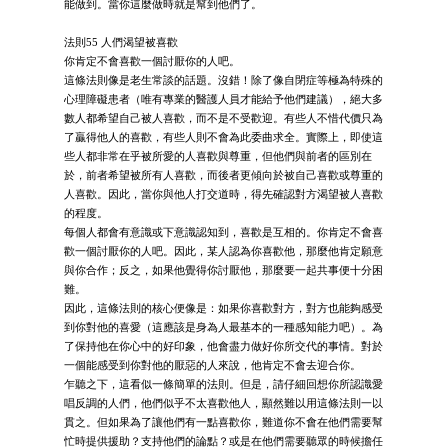
能做到。當你這麼做時就是幫到他們了。
法則55 人們渴望被喜歡
你肯定不會喜歡一個討厭你的人吧。
這條法則像是老生常談的話題。沒錯！除了像自閉症等極為特殊的
心理障礙患者（唯有專業的醫護人員才能給予他們建議），絕大多
數人都希望自己被人喜歡，而不是不受歡迎。有些人不惜代價只為
了贏得他人的喜歡，有些人則不會為此委曲求全。實際上，即使這
些人都非常在乎被所愛的人喜歡與尊重，但他們與前者的區別在
於，前者希望被所有人喜歡，而後者更傾向於被自己喜歡或尊重的
人喜歡。因此，當你與他人打交道時，得先確認對方渴望被人喜歡
的程度。
每個人都會有意識或下意識認知到，喜歡是互相的。你肯定不會喜
歡一個討厭你的人吧。因此，某人認為你喜歡他，那麼他肯定願意
與你合作；反之，如果他覺得你討厭他，那麼要一起共事便十分困
難。
因此，這條法則的核心便像是：如果你喜歡對方，對方也能夠感受
到你對他的喜愛（這應該是身為人最基本的一種感知能力吧）。為
了保持他在你心中的好印象，他會盡力做好你所交代的事情。對於
一個能感受到你對他的厭惡的人來說，他肯定不會去迎合你。
乍聽之下，這看似一條簡單的法則。但是，請仔細回想你所認識愛
唱反調的人們，他們似乎不太喜歡他人，顯然難以用這條法則一以
貫之。但如果為了讓他們有一點喜歡你，難道你不會在他們需要幫
忙時提供援助？支持他們的論點？或是在他們需要聽眾的時候擔任