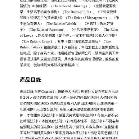
習慣的100個練習》（The Rules of Thinking）、《生活就是要快
樂：生活高手的黃金準則》（The Rules of Life）、《主管就要懂
管理：管理高手的黃金準則》（The Rules of Management）、《誰
不想做有錢人》（The Rules of Wealth）、《不抓狂，教出好孩
子》（The Rules of Parenting）、《生活不能沒有愛》（The Rules
of Love），以及暢銷書《趁年輕，一定要打破的100條人生準則》
（The Rules to Break），其中《噓！職場就要這樣玩》（The
Rules of Work）被翻譯成二十八種語言，幫助無數上班族開創出最
佳職涯。除了身為作家，他還經營管理顧問公司，幫助企業員工掌
握管理技能和規劃生涯發展。具有多年的組織管理經驗，服務的產
業廣泛，從賭場到大專院校都囊括其中。
產品目錄
產品目錄 自序Chapter1：瞭解他人法則1 理解他人是在幫助自己法
則2 沒人必須喜歡你法則3 人們只聽他們想聽的法則4 人們只相信
他們想相信的法則5 你的態度影響別人的回應法則6 記住你的第一
印象法則7 人以群分法則8 每個人都渴望被重視法則9 唯有喜歡
你，才會開你玩笑法則10 越過玩笑就是嘲笑法則11 每個人都不安
的時候法則12 本性難移法則13 行為跟本性不一樣法則14 不要妄加
猜測別人的關係法則15 說大話是為了留下好印象法則16 直接溝通
不等於正面對質法則17 緊張是因為在乎法則18 憤怒等同悲傷法則
19 哭泣不一定是傷心法則20 有時只是無心之過法則21 卯不對榫法