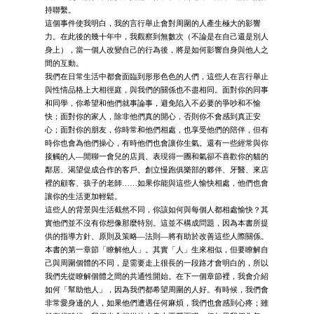
持聯繫。
這個事件使我明白，我的言行舉止會對周圍的人產生極大的影響
力。在此後的幾十年中，我觀察到無數次（不論是在自己還是別人
身上），當一個人改變自己的行為後，將是如何影響自身與他人之
間的互動。
我們在日常生活中都會面臨到形形色色的人們，這些人在言行舉止
與性情品格上大相徑庭，與我們的關係也不盡相同。面對你的同事
和同學，你希望和他們就事論事，避免陷入不必要的爭吵和不愉
快；面對你的家人，除非他們真的開心，否則你不會感到真正安
心；面對你的朋友，你時常和他們相處，也享受他們的陪伴，但有
時你也會為他們操心，有時他們也會讓你生氣。還有一些經常與你
接觸的人—閒聊一會兒的店員、表現得一團和氣卻不喜歡你的貓的
鄰居、渴望促成合作的客戶、創立慢跑俱樂部的夥伴、牙醫、來店
裡的顧客、孩子的老師……如果你能與這些人愉快相處，他們也會
讓你的生活更加輕鬆。
這些人的背景與生活截然不同，你該如何與每個人都相處愉快？其
實他們並不沒有你想像那麼特別。這並不構成問題，因為本書所提
供的指導方針、原則及策略—法則—將有助於改善這些人際關係。
本書的第一章節「瞭解他人」。其實「人」生來相似，但要瞭解自
己與周圍個體的不同，是需要走上很長的一段路才會明白的，所以
我們先從瞭解個體之間的共通性開始。在下一個章節裡，我會介紹
如何「幫助他人」，因為我們都希望周圍的人好。有時候，我們會
非常愛身邊的人，如果他們遭遇任何麻煩，我們也會感到心疼；雖