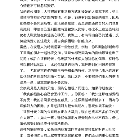
心情也不可能忽然變好。
我的這位朋友，大可把所有用這種方式困擾她的人都寫下來，並且
謹慎地審視他們之間的友情。但是，她沒有列出類似的清單，因為
那些並不是問題所在。生活總是艱難，甚至經歷過痛苦的人們也會
意識到，即使自己遇到困難時還被別人比慘，都比不上在這些時刻
仍有人願意陪在身邊談心聊天。實際上，有時藉由自己的遭遇，反
倒能將對方的注意力，從自身的困境中抽離出來。
當然，在安慰人的時候需要一些敏銳度。例如，你和剛被診斷出得
了重病的朋友一起涕淚交加，這時你卻說因為你的寵物最近也出了
問題；或許在這種時候，你應該另外找個人傾訴你的傷痛。有時你
可以很體貼地說：「比起你所遭遇到的，我經歷到的困難差得遠
了。」尤其是當你們的情形有些相似的時候。這麼說也表示你沒有
低估他們所經歷的悲痛和苦楚。除此之外，不要把你們兩人的事情
混為一談，最重要的是不要比慘。
交換意見是人類的天性，因為它體現了同理心。如果你朋友說：
「我真的很擔心自己會丟掉工作。」你回答：「我知道那種感覺很
不好受！我的公司最近也在裁員。」這樣回話就得體多了，因為你
理解對方的困難。如果想讓對方把你當朋友，那麼你就不能說：
「這算什麼？我的公司現在正在大裁員，現在想找差不多的工作實
在太難了。」如此一來，雖然你讓朋友感覺到自己並不孤單，但也
讓他感覺到自己沒什麼資格抱怨。
這裡的關鍵在於，如果你的朋友或同事正唉聲嘆氣的對你大吐苦
水，或者他們目前正處在非常艱難的處境，你們談話的重心就要放