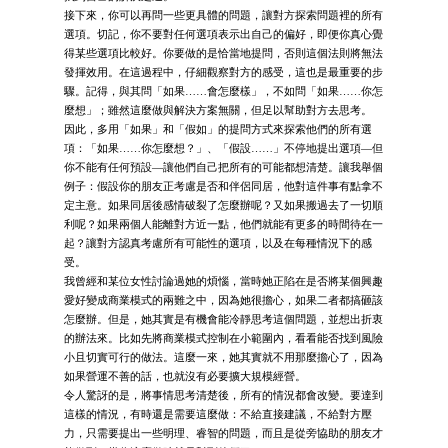
接下來，你可以再問一些更具體的問題，讓對方探索問題裡的所有
選項。切記，你不要對任何選項表示出自己的偏好，即便你真心覺
得某些選項比較好。你要做的是恰當地提問，否則這個法則將無法
發揮效用。在這過程中，仔細觀察對方的感受，這也是最重要的步
驟。記得，與其問「如果……會怎麼樣」，不如問「如果……你怎
麼想」；雖然這麼做與解決方案無關，但足以幫助對方去思考。
因此，多用「如果」和「假如」的提問方式來探索他們的所有選
項：「如果……你怎麼想？」、「假設……」不停地提出選項—但
你不能有任何預設—讓他們自己把所有的可能都想清楚。讓我舉個
例子：假設你的朋友正考慮是否和伴侶同居，他對這件事有點拿不
定主意。如果同居後感情破裂了怎麼辦呢？又如果搬過去了一切順
利呢？如果兩個人能離對方近一點，他們就能有更多的時間待在一
起？讓對方認真考慮所有可能性的選項，以及在每種情況下的感
受。
我曾經和某位女性討論過她的煩惱，當時她正陷在是否將某個興趣
愛好變成商業模式的兩難之中，因為她很擔心，如果二者都搞砸該
怎麼辦。但是，她其實是有機會能冷靜思考這個問題，並想出折衷
的辦法來。比如先將商業模式控制在小範圍內，看看能否找到風險
小且切實可行的做法。這麼一來，她其實就不用那麼擔心了，因為
如果營運不善的話，也就沒有必要擴大規模經營。
令人驚訝的是，將事情思考清楚後，所有的情況都會改變。要達到
這樣的情況，有時還是需要這麼做：不給直接建議，不給對方壓
力，只需要提出一些明理、睿智的問題，而且是從旁協助的朋友才