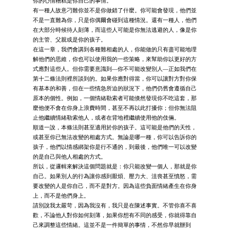
你的心情糟糕是你自己的事情。
有一種人故意刁難你並不是你做錯了什麼。你可能會發現，他們並
不是一直難為你，只是你偶爾會碰到這種情況。還有一種人，他們
在大部分時候待人刻薄，而這些人可能是你無法逃避的人，像是你
的主管、父親或是你的孩子。
在這一章，我們會講到各種難相處的人，你能做的只有盡可能地理
解他們的思維，你也可以使用我的一些策略，來幫助你以更好的方
式應對這些人。但你需要意識到—你不可能改變別人—正如我們在
第十二條法則裡所談到的。如果你應對得當，你可以讓對方對你保
有基本的和善，但在一些情急所迫的狀況下，他們仍舊會遵循自己
原本的個性。例如，一個情緒勒索者可能倏然發現你不吃這套，那
麼他便不會在你身上浪費時間，甚至不再以此打擾你；但你無法阻
止他繼續情緒勒索他人，或者在背地裡繼續使用他的伎倆。
順道一說，本條法則甚至適用於你的孩子。這可能是他們的天性，
或甚至你已無法改變的相處方式。無論是哪一種，你可以告訴你的
孩子，他們以情感綁架你是行不通的，到最後，他們唯一可以改變
的是自己與他人相處的方式。
所以，從邏輯來解決這個問題就是：你只能改變一個人，那就是你
自己。如果別人的行為讓你感到厭煩、壓力大、沮喪甚至憤怒，需
要改變的人是你自己，而不是對方。因為這些負面情緒產生在你身
上，而不是他們身上。
請別說我太嚴苛，因為我沒有，我只是在陳述事實。不管你喜不喜
歡，不論他人對你如何刻薄，如果你想有不同的感受，你就得靠自
己來調整這些情緒。這並不是一件簡單的事情，不然你早就辦到