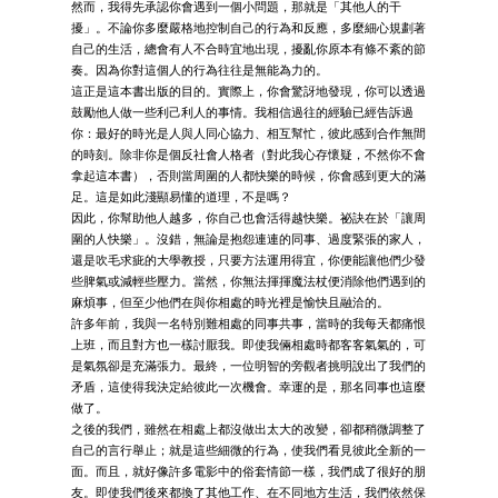
然而，我得先承認你會遇到一個小問題，那就是「其他人的干
擾」。不論你多麼嚴格地控制自己的行為和反應，多麼細心規劃著
自己的生活，總會有人不合時宜地出現，擾亂你原本有條不紊的節
奏。因為你對這個人的行為往往是無能為力的。
這正是這本書出版的目的。實際上，你會驚訝地發現，你可以透過
鼓勵他人做一些利己利人的事情。我相信過往的經驗已經告訴過
你：最好的時光是人與人同心協力、相互幫忙，彼此感到合作無間
的時刻。除非你是個反社會人格者（對此我心存懷疑，不然你不會
拿起這本書），否則當周圍的人都快樂的時候，你會感到更大的滿
足。這是如此淺顯易懂的道理，不是嗎？
因此，你幫助他人越多，你自己也會活得越快樂。祕訣在於「讓周
圍的人快樂」。沒錯，無論是抱怨連連的同事、過度緊張的家人，
還是吹毛求疵的大學教授，只要方法運用得宜，你便能讓他們少發
些脾氣或減輕些壓力。當然，你無法揮揮魔法杖便消除他們遇到的
麻煩事，但至少他們在與你相處的時光裡是愉快且融洽的。
許多年前，我與一名特別難相處的同事共事，當時的我每天都痛恨
上班，而且對方也一樣討厭我。即使我倆相處時都客客氣氣的，可
是氣氛卻是充滿張力。最終，一位明智的旁觀者挑明說出了我們的
矛盾，這使得我決定給彼此一次機會。幸運的是，那名同事也這麼
做了。
之後的我們，雖然在相處上都沒做出太大的改變，卻都稍微調整了
自己的言行舉止；就是這些細微的行為，使我們看見彼此全新的一
面。而且，就好像許多電影中的俗套情節一樣，我們成了很好的朋
友。即使我們後來都換了其他工作、在不同地方生活，我們依然保