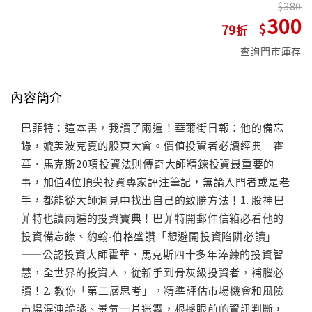
380
300
79
查詢門市庫存
內容簡介
巴菲特：這本書，我讀了兩遍！華爾街日報：他的備忘
錄，媲美波克夏的股東大會。價值投資者必讀經典—霍
華•馬克斯20項投資法則傳奇大師精鍊投資最重要的
事，加值4位頂尖投資專家評注筆記，無論入門者或是老
手，都能從大師洞見中找出自己的致勝方法！1. 股神巴
菲特也讀兩遍的投資寶典！巴菲特開郵件信箱必看他的
投資備忘錄、約翰‧伯格盛讚「想避開投資陷阱必讀」
——公認投資大師霍華．馬克斯四十多年淬練的投資智
慧，全世界的投資人，從新手到骨灰級投資者，補腦必
讀！2. 教你「第二層思考」，精準評估市場機會和風險
市場混沌詭譎、景氣一片迷霧，根據眼前的資訊判斷，