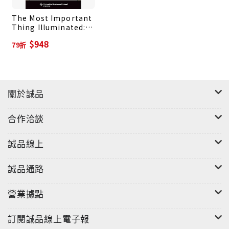
都有週期。法則2：在其他人忘記法則1時，就是產生獲
利和虧損的最大機會。【在泡沫中避免虧損】在這種關
The Most Important
Thing Illuminated:
鍵時刻要拒絕投資：貪婪和人性偏誤造成利多消息廣泛
Uncommon Sense
$948
宣傳，使股價受到高估；或是利空消息被忽視時。本書
79折
for the Thoughtful
Investor
舊版上市已成為投資者人手一本的案頭書，新版加值收
錄四位投資名家克里斯多夫‧戴維斯、喬爾‧葛林布萊特、
保羅‧喬森、賽斯‧卡拉曼評注，以及作者新的洞察。華爾
關於誠品
街「投資大師中的大師」布魯斯‧葛林瓦德做序盛讚：
「《投資最重要的事升級版》是集當代五位最佳投資思
合作洽談
想家大成的作品。」這本匯集當世投資智慧精華的書，
就是霍華．馬克斯獻給投資人最慷慨的禮物。
誠品線上
誠品通路
營業據點
訂閱誠品線上電子報