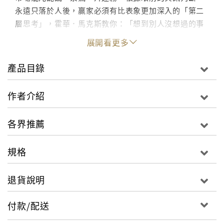
永遠只落於人後，贏家必須有比表象更加深入的「第二
層思考」，霍華．馬克斯教你：「想到別人沒想過的事
情，看到他們錯過的東西，擁有他們沒有的洞見，然後
展開看更多
用不同的方式對應」。3. 新版增加一章及四位名家評注
筆記！新版擴充第二十章「合理預期」主題，且罕見加
產品目錄
入四位知名投資專家學者評註，作者本人也加入解說，
集五位最佳投資思想家大成，內容更豐富、面向更多
作者介紹
元，讀者更能從真知灼見中獲取大師的智慧。4. 與大師
對話，寫出每個人的投資致勝方法每位讀者都能不僅能
各界推薦
用心捧讀、親身體會，更能參與投資名家臨場討論，在
頁面上加上自己的心得，自然能形成專屬個人的一套投
規格
資模式，讓本書變成你自己的投資致勝寶典。在美國投
資界與巴菲特齊名的霍華．馬克斯，其所聯合創辦的橡
退貨說明
樹資本成立時間超過二十年，管理資產規模已達千億美
元，其長期績效表現更是驚人，二十八年來（包含六位
付款/配送
創辦人任職TCW時期）平均複合報酬率高達一九%（同
期美股標準普爾五百指數表現只有一○‧一%，MSCI全球