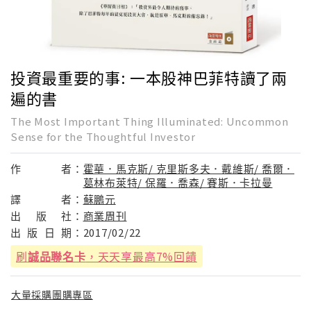
投資最重要的事: 一本股神巴菲特讀了兩
遍的書
The Most Important Thing Illuminated: Uncommon
Sense for the Thoughtful Investor
作
者：
霍華．馬克斯/ 克里斯多夫．戴維斯/ 喬爾．
葛林布萊特/ 保羅．喬森/ 賽斯．卡拉曼
譯
者：
蘇鵬元
出
版
社：
商業周刊
出
版
日
期：
2017/02/22
刷
誠品聯名卡
，天天享最高7%回饋
大量採購團購專區