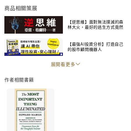
指數只有四‧九%）。也就是說，如果在二十八年前將一
商品相關策展
百萬交給橡樹資本管理，現在已擁有一億七千萬。霍
華．馬克斯從不吝於和市場分享其投資洞見，持續以
【逆思維】面對無法撲滅的森
「投資備忘錄」與客戶及所有投資人溝通。橡樹備忘錄
林大火，最好的逃生方式竟然
是「放火」？
受到美國投資界高度重視，地位等於巴菲特夏波克每年
股東大會，連巴菲特本人也罕見背書：「只要在郵件信
【最強AI投資分析】打造自己
的股市顧問機器人
箱裡看到霍華．馬克斯的投資備忘錄，我會馬上打開與
閱讀！」《投資最重要的事》一書公開「橡樹資本持續
展開看更多
擁有打敗大盤的卓越表現」的答案。霍華．馬克斯濃縮
歷年備忘錄及價值投資心得，總結為二十項原則，包涵
作者相關書籍
著名的「第二層思考」、價格與價值的關系、耐心等待
機會、避開投資陷阱、對抗情緒帶來的負面影響……含
括所有價值投資者的關鍵面向，處處都是洞見與啟發。
【學習第二層思考】第一層思考簡單、膚淺，幾乎人人
做得到；第二層思考則比較深入、複雜，而且迂迴。掌
握第二層思考、打敗市場的關鍵是高度的洞察力。【注
意景氣循環】我們相信以下兩個概念：法則1：多數事物