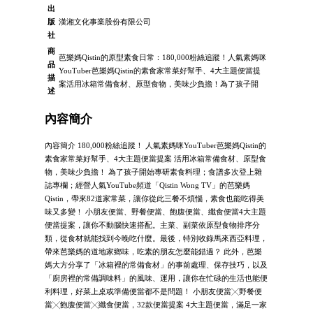
出
版
漢湘文化事業股份有限公司
社
商
芭樂媽Qistin的原型素食日常：180,000粉絲追蹤！人氣素媽咪
品
YouTuber芭樂媽Qistin的素食家常菜好幫手、4大主題便當提
描
案活用冰箱常備食材、原型食物，美味少負擔！為了孩子開
述
內容簡介
內容簡介 180,000粉絲追蹤！ 人氣素媽咪YouTuber芭樂媽Qistin的
素食家常菜好幫手、4大主題便當提案 活用冰箱常備食材、原型食
物，美味少負擔！ 為了孩子開始專研素食料理；食譜多次登上雜
誌專欄；經營人氣YouTube頻道「Qistin Wong TV」的芭樂媽
Qistin，帶來82道家常菜，讓你從此三餐不煩惱，素食也能吃得美
味又多變！ 小朋友便當、野餐便當、飽腹便當、纖食便當4大主題
便當提案，讓你不動腦快速搭配。主菜、副菜依原型食物排序分
類，從食材就能找到今晚吃什麼。最後，特別收錄馬來西亞料理，
帶來芭樂媽的道地家鄉味，吃素的朋友怎麼能錯過？ 此外，芭樂
媽大方分享了「冰箱裡的常備食材」的事前處理、保存技巧，以及
「廚房裡的常備調味料」的風味、運用，讓你在忙碌的生活也能便
利料理，好菜上桌或準備便當都不是問題！ 小朋友便當╳野餐便
當╳飽腹便當╳纖食便當，32款便當提案 4大主題便當，滿足一家