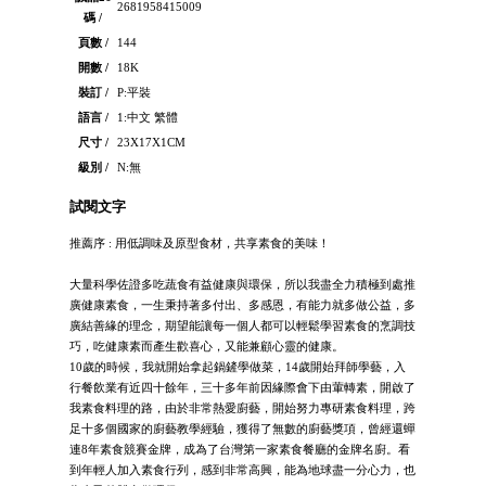
2681958415009
碼 /
頁數 /
144
開數 /
18K
裝訂 /
P:平裝
語言 /
1:中文 繁體
尺寸 /
23X17X1CM
級別 /
N:無
試閱文字
推薦序 : 用低調味及原型食材，共享素食的美味！
大量科學佐證多吃蔬食有益健康與環保，所以我盡全力積極到處推
廣健康素食，一生秉持著多付出、多感恩，有能力就多做公益，多
廣結善緣的理念，期望能讓每一個人都可以輕鬆學習素食的烹調技
巧，吃健康素而產生歡喜心，又能兼顧心靈的健康。
10歲的時候，我就開始拿起鍋鏟學做菜，14歲開始拜師學藝，入
行餐飲業有近四十餘年，三十多年前因緣際會下由葷轉素，開啟了
我素食料理的路，由於非常熱愛廚藝，開始努力專研素食料理，跨
足十多個國家的廚藝教學經驗，獲得了無數的廚藝獎項，曾經還蟬
連8年素食競賽金牌，成為了台灣第一家素食餐廳的金牌名廚。看
到年輕人加入素食行列，感到非常高興，能為地球盡一分心力，也