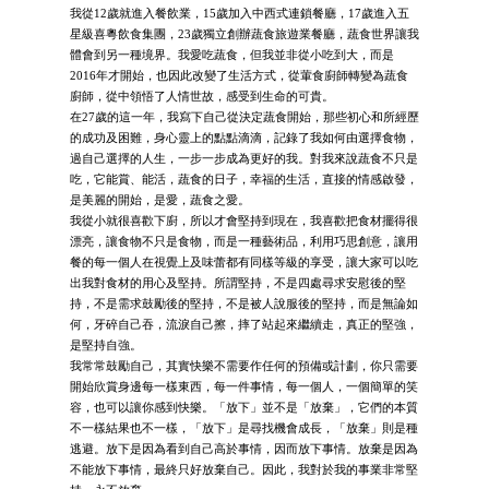
我從12歲就進入餐飲業，15歲加入中西式連鎖餐廳，17歲進入五
星級喜粵飲食集團，23歲獨立創辦蔬食旅遊業餐廳，蔬食世界讓我
體會到另一種境界。我愛吃蔬食，但我並非從小吃到大，而是
2016年才開始，也因此改變了生活方式，從葷食廚師轉變為蔬食
廚師，從中領悟了人情世故，感受到生命的可貴。
在27歲的這一年，我寫下自己從決定蔬食開始，那些初心和所經歷
的成功及困難，身心靈上的點點滴滴，記錄了我如何由選擇食物，
過自己選擇的人生，一步一步成為更好的我。對我來說蔬食不只是
吃，它能賞、能活，蔬食的日子，幸福的生活，直接的情感啟發，
是美麗的開始，是愛，蔬食之愛。
我從小就很喜歡下廚，所以才會堅持到現在，我喜歡把食材擺得很
漂亮，讓食物不只是食物，而是一種藝術品，利用巧思創意，讓用
餐的每一個人在視覺上及味蕾都有同樣等級的享受，讓大家可以吃
出我對食材的用心及堅持。所謂堅持，不是四處尋求安慰後的堅
持，不是需求鼓勵後的堅持，不是被人說服後的堅持，而是無論如
何，牙碎自己吞，流淚自己擦，摔了站起來繼續走，真正的堅強，
是堅持自強。
我常常鼓勵自己，其實快樂不需要作任何的預備或計劃，你只需要
開始欣賞身邊每一樣東西，每一件事情，每一個人，一個簡單的笑
容，也可以讓你感到快樂。「放下」並不是「放棄」，它們的本質
不一樣結果也不一樣，「放下」是尋找機會成長，「放棄」則是種
逃避。放下是因為看到自己高於事情，因而放下事情。放棄是因為
不能放下事情，最終只好放棄自己。因此，我對於我的事業非常堅