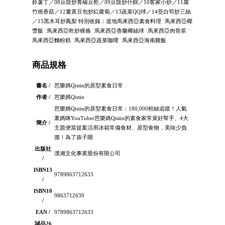
鈴薯丁／08豆豉炒青椒豆乾／09豆豉炒什錦／10客家小炒／11腐
竹燒香菇／12薑黃豆包炒紅蘿蔔／13蔬菜QQ球／14茭白筍炒三絲
／15黑木耳炒鳳梨 特別收錄：道地馬來西亞素食料理 ˙馬來西亞椰
漿飯 ˙馬來西亞乾炒粿條 ˙馬來西亞香蘭椰絲球 ˙馬來西亞肉骨茶 ˙
馬來西亞麵粉糕 ˙馬來西亞蔬菜咖哩 ˙馬來西亞海南雞飯
商品規格
書名 /
芭樂媽Qistin的原型素食日常
作者 /
芭樂媽Qistin
芭樂媽Qistin的原型素食日常：180,000粉絲追蹤！人氣
素媽咪YouTuber芭樂媽Qistin的素食家常菜好幫手、4大
簡介 /
主題便當提案活用冰箱常備食材、原型食物，美味少負
擔！為了孩子開
出版社
漢湘文化事業股份有限公司
/
ISBN13
9789863712633
/
ISBN10
9863712639
/
EAN /
9789863712633
誠品26