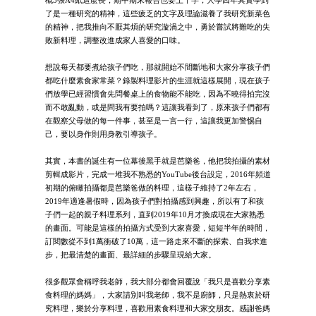
了是一種研究的精神，這些疲乏的文字及理論滋養了我研究新菜色
的精神，把我推向不厭其煩的研究漩渦之中，勇於嘗試將難吃的失
敗新料理，調整改進成家人喜愛的口味。
想說每天都要煮給孩子們吃，那就開始不間斷地和大家分享孩子們
都吃什麼素食家常菜？錄製料理影片的生涯就這樣展開，現在孩子
們放學已經習慣會先問餐桌上的食物能不能吃，因為不曉得拍完沒
而不敢亂動，或是問我有要拍嗎？這讓我看到了，原來孩子們都有
在觀察父母做的每一件事，甚至是一言一行，這讓我更加警惕自
己，要以身作則用身教引導孩子。
其實，本書的誕生有一位幕後黑手就是芭樂爸，他把我拍攝的素材
剪輯成影片，完成一堆我不熟悉的YouTube後台設定，2016年頻道
初期的俯瞰拍攝都是芭樂爸做的料理，這樣子維持了2年左右，
2019年適逢暑假時，因為孩子們對拍攝感到興趣，所以有了和孩
子們一起的親子料理系列，直到2019年10月才換成現在大家熟悉
的畫面。可能是這樣的拍攝方式受到大家喜愛，短短半年的時間，
訂閱數從不到1萬衝破了10萬，這一路走來不斷的探索、自我求進
步，把最清楚的畫面、最詳細的步驟呈現給大家。
很多觀眾會稱呼我老師，我大部分都會回覆說「我只是喜歡分享素
食料理的媽媽」，大家請別叫我老師，我不是廚師，只是熱衷於研
究料理，樂於分享料理，喜歡用素食料理和大家交朋友。感謝爸媽