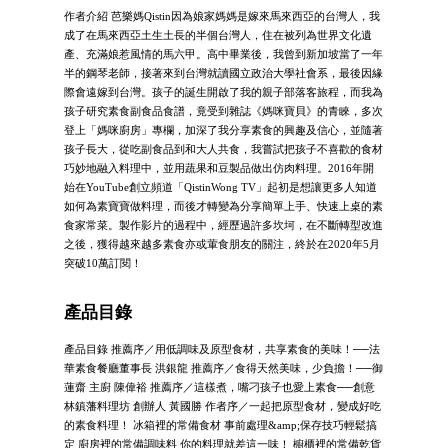
作者介紹 芭樂媽Qistin因為娘家媽媽是嫁來馬來西亞的台灣人，我
成了在馬來西亞土生土長的半個台灣人，住在被列為世界文化遺
產、充滿娘惹風情的馬六甲。高中畢業後，我曾到新加坡當了一年
半的鋼琴老師，接著來到台灣就讀國立政治大學社會系，最後因緣
際會遠嫁到台灣。孩子的誕生開啟了我的親子部落客旅程，而我為
孩子研究素食副食品食譜，竟受到雜誌《媽咪寶貝》的青睞，多次
登上「媽咪廚房」專欄，加深了我分享素食的興趣及信心，並隨著
孩子長大，從吃副食品到和大人共食，我嘗試把孩子不喜歡的食材
巧妙地融入料理中，並用蔬果和豆製品做出仿肉料理。2016年開
始在YouTube創立頻道「QistinWong TV」起初是想讓更多人知道
如何為素寶寶做料理，而後才轉變為分享簡單上手、快速上桌的素
食家常菜。製作影片的過程中，經歷過許多坎坷，在不斷轉型改進
之後，獲得越來越多素食亦或葷食朋友的關注，終於在2020年5月
突破10萬訂閱！
產品目錄
產品目錄 推薦序／用低調味及原型食材，共享素食的美味！──法
華素食餐廳董事長 洪銀龍 推薦序／食得天然美味，少負擔！──御
蓮齋 主廚 陳偉裕 推薦序／這樣煮，嘴刁孩子也愛上素食──創意
林鎮藩料理坊 創辦人 黃國勝 作者序／一起把原型食材，變成好吃
的素食料理！ 冰箱裡的常備食材 事前處理&amp;保存技巧輕鬆搞
定 廚房裡的常備調味料 你的料理就差這一味！ 櫥櫃裡的常備乾貨