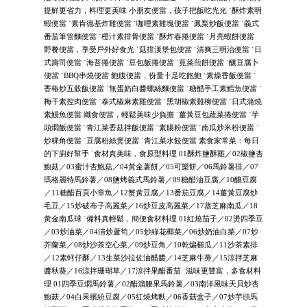
提鮮更省力，料理更美味 小朋友便當，孩子把飯吃光光 ˙酥炸素明
蝦便當 ˙素肯德基炸雞便當 ˙咖哩素雞塊便當 ˙鳳梨炒飯便當 ˙義式
番茄筆管麵便當 ˙橙汁素排骨便當 ˙酥炸春捲便當 ˙月亮蝦餅便當
野餐便當，享受戶外好食光 ˙菇排漢堡包便當 ˙清爽三明治便當 ˙日
式壽司便當 ˙海苔捲便當 ˙豆包飯捲便當 ˙莧菜煎餅便當 ˙釀豆腐卜
便當 ˙BBQ串燒便當 飽腹便當，份量十足吃飽飽 ˙素燥香飯便當 ˙
香椿炒五穀飯便當 ˙無蛋奶白醬螺絲麵便當 ˙糖醋手工素鱈魚便當 ˙
梅干素控肉便當 ˙泰式椒麻素雞便當 ˙黑胡椒素雞柳便當 ˙日式蒲燒
素鰻魚便當 纖食便當，輕鬆美味少負擔 ˙薑黃豆包蔬菜捲便當 ˙芋
頭燜飯便當 ˙青江菜香菇拌飯便當 ˙素腸粉便當 ˙南瓜炒米粉便當 ˙
炒粿角便當 ˙豆腐粉絲煲便當 ˙青江菜水餃便當 素食家常菜：每日
的下廚好幫手 ˙食材真美味，食原型料理 01酥炸鹽酥雞／02椒鹽杏
鮑菇／03蜜汁杏鮑菇／04黃金薯餅／05可樂餅／06馬鈴薯排／07
瑪格麗特馬鈴薯／08鹽烤義式馬鈴薯／09糖醋油豆腐／10釀豆腐
／11糖醋百頁小章魚／12蟹黃豆腐／13番茄豆腐／14薑黃豆腐炒
毛豆／15炒破布子高麗菜／16炒豆皮高麗菜／17蒸芝麻南瓜／18
黃金南瓜球 ˙備料真輕鬆，簡便食材料理 01紅燒茄子／02燙四季豆
／03炒油菜／04清炒蘆筍／05炒綠花椰菜／06炒奶油白菜／07炒
芥蘭菜／08炒沙茶空心菜／09炒豆角／10乾煸櫛瓜／11沙茶素排
／12素蚵仔酥／13生菜沙拉佐油醋醬／14芝麻牛蒡／15涼拌芝麻
醬秋葵／16涼拌珊瑚草／17涼拌果醋番茄 ˙滋味更豐富，多食材料
理 01四季豆燜馬鈴薯／02醋溜腰果馬鈴薯／03南洋風味天貝炒杏
鮑菇／04白果繽紛豆腐／05紅燒烤麩／06香菇盒子／07炒芋頭馬