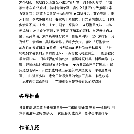
大小朋友、親朋好友出遊也不用煩惱！ 每日的下廚好幫手，82道
素食家常菜 依食材、備料分類菜單，讓你立刻找到今天煮哪道素
食家常菜！ 讓素食日常變得滋味豐富 ★口味多元，菜色豐富： 義
大利麵、泰式椒麻素雞、客家梅干素控肉、日式蒲燒素鰻魚，口味
多變吃不膩，主食、主菜、副菜一應俱全。 ★原型最美味，自製
無添加： 原型食物烹調，不使用高度加工的素料。自製無蛋奶白
醬、蔬菜高湯、素肉燥調味好簡單，自製素明蝦、橙汁素排骨、月
亮蝦餅、素鱈魚、黑胡椒素排，美味少負擔。 讓吃「原型素食」
成為你的餐桌日常 ★常備小技巧&amp;料理Tips無私傳授： 「冰
箱裡的常備食材」事前處理&amp;保存技巧輕鬆搞定，「廚房裡的
常備調味料」「櫥櫃裡的常備乾貨」讓調味更鮮美。料理細節、訣
竅，變換鍋具如何調理通通告訴你。 ★原型素食日常好容易： 運
用原型食物&amp;自製素料做出多道美味原型素食，作法清楚簡
單、口味豐富多樣，素食日常最實用的食譜工具書。 特別收錄
「馬來西亞素食料理」，芭樂媽親自帶來最道地的家鄉味！
各界推薦
各界推薦 法華素食餐廳董事長──洪銀龍 御蓮齋 主廚──陳偉裕 創
意林鎮藩料理坊 創辦人──黃國勝 好素推薦（依字首筆畫排序）
作者介紹