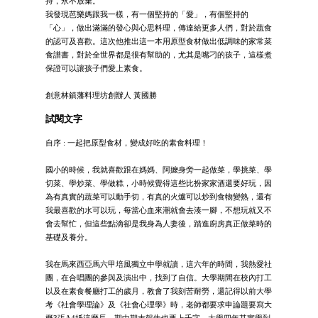
持，永不放棄。
我發現芭樂媽跟我一樣，有一個堅持的「愛」，有個堅持的
「心」，做出滿滿的發心與心思料理，傳達給更多人們，對於蔬食
的認可及喜歡。這次他推出這一本用原型食材做出低調味的家常菜
食譜書，對於全世界都是很有幫助的，尤其是嘴刁的孩子，這樣煮
保證可以讓孩子們愛上素食。
創意林鎮藩料理坊創辦人 黃國勝
試閱文字
自序 : 一起把原型食材，變成好吃的素食料理！
國小的時候，我就喜歡跟在媽媽、阿嬤身旁一起做菜，學挑菜、學
切菜、學炒菜、學做糕，小時候覺得這些比扮家家酒還要好玩，因
為有真實的蔬菜可以動手切，有真的火爐可以炒到食物變熟，還有
我最喜歡的水可以玩，每當心血來潮就會去湊一腳，不想玩就又不
會去幫忙，但這些點滴卻是我身為人妻後，踏進廚房真正做菜時的
基礎及養分。
我在馬來西亞馬六甲培風獨立中學就讀，這六年的時間，我熱愛社
團，在合唱團的參與及演出中，找到了自信。大學期間在校內打工
以及在素食餐廳打工的歲月，教會了我刻苦耐勞，還記得以前大學
考《社會學理論》及《社會心理學》時，老師都要求申論題要寫大
概3張A4紙這麼長，期中期末報告也要上千字，大學四年其實學到