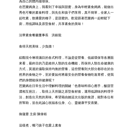
為自己的體內做環保。
在芭樂媽身上，我看到了幸福與甜蜜，身為年輕素食媽媽，能做出
秀色可餐的素食料理，與先生和孩子們享用，真不簡單，全家人一
起吃素，散播愛的種子，是甜蜜的。歡迎跟著芭樂媽一起輕鬆下
廚，用低調味及原型食材，共享素食的美味！
法華素食餐廳董事長 洪銀龍
食得天然美味，少負擔！
綜觀現今琳琅滿目的各式料理，不論是從營養、低碳環保等各層面
來看，最終目的乃是維持人類的生命機能，而保持人類生命健康的
方式，莫過於攝取保持均衡的營養，這些營養則大部分都存在於自
然界的食物之中，至於要如何將最安全的營養食物吃進胃裡，使我
們的身體能保持健康呢？
芭樂媽在日常生活中理解料理的關鍵「色香味料得心應手，酸甜苦
澀相互挹注」，取得上天所賜之原型食材後，運用低調味的料理手
法，創造出天然的美味。希望藉由她這次出版的食譜，能對各位有
所幫助，並在此誠心祝福各位身、心、靈健康平安喜樂。
御蓮齋 主廚 陳偉裕
這樣煮，嘴刁孩子也愛上素食