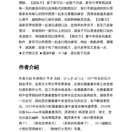
體驗。 【認知力】 接下來可以一起親子共讀，家長引導寶寶認識
每一頁的畫面內容以及移動式的動態設計，進行手眼協調的部分需
要家長有耐心的陪伴寶寶一起多次重覆的練習，寶寶就會越來越得
心應手，越能夠自己操作遊戲，也能夠瞭解其意義。 【語彙力】
讓家長帶領寶寶一起邊玩邊開口說，從簡單的單音字﹙甚至只是擬
聲詞﹚、再進階到一個字以上的語詞，讓孩子可以透過搭配口說的
表達能力，增強聽音與記憶學習。 【模仿力】 書中有很多的畫面
動作，家長可以和寶寶一起進行模仿練習，例如：動動身體、擺擺
手、跳跳舞，當孩子有了模仿的能力，這代表學習又更進一步。
★文字附注音 ★適讀年齡：0~3歲，適合親子共讀
作者介紹
作者介紹 作者簡介 平木 光枝﹙ひらぎ みつえ﹚1977年生於石川
縣金澤市。從東京大學文學系畢業後，在擔任圖畫書作家之前曾擔
任廣告製作公司。從工作退休後成為一名圖畫書作家。在圖畫書課
程中從零開始研究圖畫書製作並將作品交由出版商販售。婚後育有
一位女兒，因此想在圖畫書中表達與女兒的生活，並不斷積累想
法。2015年在有田川町圖畫書比賽中參展並獲得優秀獎。2016年
出版Aka-chan幸福圖畫書系列。譯者簡介 林謹瓊 諳日、韓文，曾
任出版社編輯，現為專職譯者。翻譯著作有《為什麼喜歡媽
媽？》、《善良的博美犬》、《原來的你最棒了》、《0~3歲酷比
小熊好習慣繪本》、《動物巴士系列》等書。