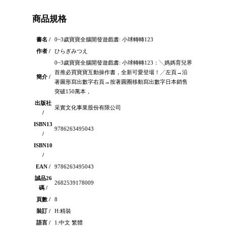
商品規格
書名 /
0~3歲寶寶全腦開發遊戲書: 小球轉轉123
作者 /
ひらぎみつえ
0~3歲寶寶全腦開發遊戲書: 小球轉轉123：╲媽媽育兒界
首推必買寶寶互動操作書，全新可愛登場！╱左頁→沿
簡介 /
著圖形寫出數字右頁→按著圓圈移動寫出數字日本銷售
突破150萬本，
出版社
采實文化事業股份有限公司
/
ISBN13
9786263495043
/
ISBN10
/
EAN /
9786263495043
誠品26
2682539178009
碼 /
頁數 /
8
裝訂 /
H:精裝
語言 /
1:中文 繁體