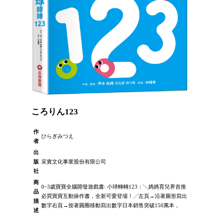
ころりん123
作
ひらぎみつえ
者
出
版
采實文化事業股份有限公司
社
商
0~3歲寶寶全腦開發遊戲書: 小球轉轉123：╲媽媽育兒界首推
品
必買寶寶互動操作書，全新可愛登場！╱左頁→沿著圖形寫出
描
數字右頁→按著圓圈移動寫出數字日本銷售突破150萬本，
述