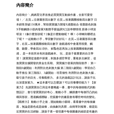
內容簡介
內容簡介 ╲媽媽育兒界首推必買寶寶互動操作書，全新可愛登
場！╱ 左頁→沿著圖形寫出數字 右頁→按著圓圈移動寫出數字 日
本銷售突破150萬本，幫助寶寶腦力開發Χ感覺統合 視覺顏色刺激
Χ手動觸摸小肌肉發展Χ動態手眼協調Χ口說串聯情境 跟著小球滾
呀滾！1像什麼形狀呢？2像是什麼動物呢？ 啊！小球轉到哪裡去
了呢？ 一起動動小手，學習數字好好玩！ 左頁→沿著圖形寫出數
字，右頁→按著圓圈移動寫出數字 遊戲過程中會運用視覺、觸
覺、聽覺，學會寫出1到9。 鮮豔色彩再加上按著圓圈移動的觸
感， 是一本前所未有的遊戲繪本。 玩，是孩子最重要的自主學
習！ 讓寶寶從遊戲中探索，刺激多感官學習，重複多次練習， 促
進寶寶全腦開發的黃金生長期。 寶寶腦力發展的階段順序： 第一
階段0歲開始：利用對比色刺激大腦 第二階段1歲開始：學習自己
動手推拉 第三階段2、3歲開始：培育個性 利用對比色刺激大腦，
吸引孩子的目光，培養觀察力。 多元的遊戲設計玩法，讓孩子玩
出深度探索力。 ★這本書可以怎麼讀？可以培養哪些能力？ 【探
索力】 先讓寶寶自己與這本書獨處一番，書中的每個移動式的動
態設計，會引發寶寶的好奇心，動動小手，觸摸書中每個凹凸的結
構與形狀，透過觸感體驗，挖掘書中的畫面會有哪些奇特的變化。
【觀察力】 動動小手之後，開始動動小眼睛，看看書中的每個畫
面，無論是顏色或是線條，由抽象到具體，由簡單到複雜，都是貼
近寶寶的生活經驗，讓孩子逐一發現書中每個圖畫的細節是有趣的