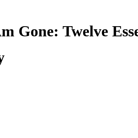
m Gone: Twelve Esse
y