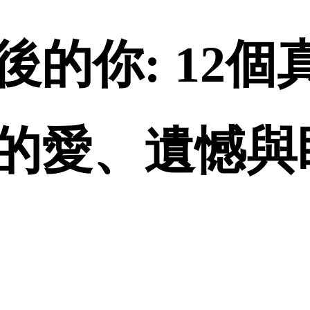
的你: 12個
的愛、遺憾與盼