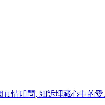
2個真情叩問, 細訴埋藏心中的