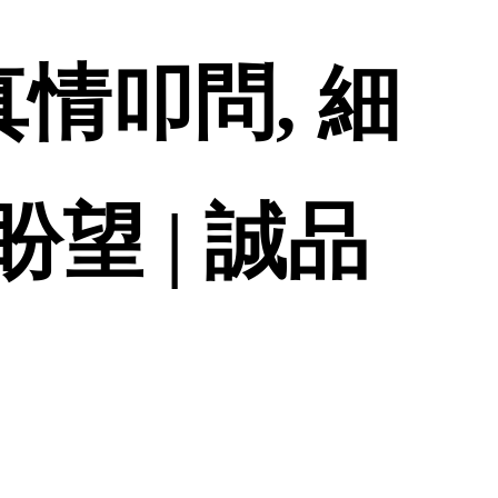
真情叩問, 細
望 | 誠品