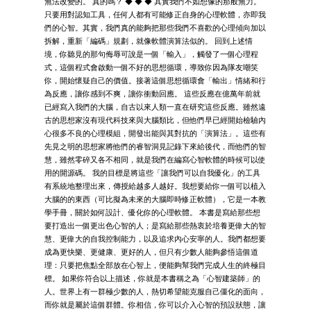
無法改變的。 真的嗎？ ◆ ◆ ◆ 其實我們不如想像的那般無力。
只要用對認知工具，任何人都有可能修正自身的心理軟體，亦即我
們的心智。其實，我們真的能夠把那些我們不喜歡的心理傾向加以
拆解，重新「編碼」規劃，就像軟體演算法似的。 回到上述情
境，你聽見的那句侮辱可說是一個「輸入」，觸發了一個心理程
式，這個程式會啟動一個不好的思想循環，導致你因為隊友嘲笑
你，開始懷疑自己的價值。接著這個思想循環會「輸出」情緒和行
為反應，讓你感到不爽，讓你衝動回應。 這些反應在億萬年前就
已經寫入我們的大腦，自古以來人類一直在研究這些反應。雖然遠
古的思想家沒有現代科技來與大腦類比，但他們早已經開始檢驗內
心很多不良的心理模組，開發出能與其對抗的「演算法」。這些有
先見之明的思想家將他們的睿智洞見記錄下來給後代，而他們的智
慧，雖然零碎又各不相同，就是我們在編寫心智軟體的時候可以使
用的開源碼。 我的目標是將這些「讓我們可以自我優化」的工具
有系統地整理出來，傳授給越多人越好。我想要給你一個可以植入
大腦的的東西（可比擬為未來的大腦即時修正軟體），它是一本教
學手冊，關於如何設計、優化你的心理軟體。 本書是寫給那些想
要打造出一個更出色心智的人；是寫給那些熱衷於培養更偉大的智
慧、更偉大的自我控制能力，以及追求內心安寧的人。我們都想要
成為更快樂、更健康、更好的人，但只有少數人能夠參悟這個道
理：只要把焦點全部放在心智上，便能夠幫我們完成人生的終極目
標。 如果你符合以上描述，你就是本書稱之為「心智建築師」的
人。世界上有一群極少數的人，熱切希望能克服自己僵化的面向，
而你就是屬於這個群體。你相信，你可以介入心智的預設狀態，讓