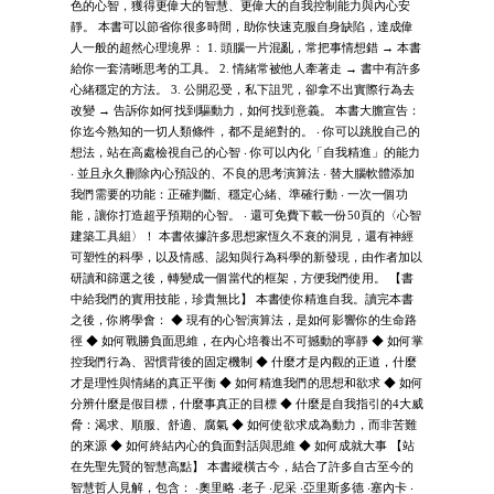
色的心智，獲得更偉大的智慧、更偉大的自我控制能力與內心安
靜。 本書可以節省你很多時間，助你快速克服自身缺陷，達成偉
人一般的超然心理境界： 1. 頭腦一片混亂，常把事情想錯 → 本書
給你一套清晰思考的工具。 2. 情緒常被他人牽著走 → 書中有許多
心緒穩定的方法。 3. 公開忍受，私下詛咒，卻拿不出實際行為去
改變 → 告訴你如何找到驅動力，如何找到意義。 本書大膽宣告：
你迄今熟知的一切人類條件，都不是絕對的。 ‧ 你可以跳脫自己的
想法，站在高處檢視自己的心智 ‧ 你可以內化「自我精進」的能力
‧ 並且永久刪除內心預設的、不良的思考演算法 ‧ 替大腦軟體添加
我們需要的功能：正確判斷、穩定心緒、準確行動 ‧ 一次一個功
能，讓你打造超乎預期的心智。 ‧ 還可免費下載一份50頁的〈心智
建築工具組〉！ 本書依據許多思想家恆久不衰的洞見，還有神經
可塑性的科學，以及情感、認知與行為科學的新發現，由作者加以
研讀和篩選之後，轉變成一個當代的框架，方便我們使用。 【書
中給我們的實用技能，珍貴無比】 本書使你精進自我。讀完本書
之後，你將學會： ◆ 現有的心智演算法，是如何影響你的生命路
徑 ◆ 如何戰勝負面思維，在內心培養出不可撼動的寧靜 ◆ 如何掌
控我們行為、習慣背後的固定機制 ◆ 什麼才是內觀的正道，什麼
才是理性與情緒的真正平衡 ◆ 如何精進我們的思想和欲求 ◆ 如何
分辨什麼是假目標，什麼事真正的目標 ◆ 什麼是自我指引的4大威
脅：渴求、順服、舒適、腐氣 ◆ 如何使欲求成為動力，而非苦難
的來源 ◆ 如何終結內心的負面對話與思維 ◆ 如何成就大事 【站
在先聖先賢的智慧高點】 本書縱橫古今，結合了許多自古至今的
智慧哲人見解，包含： ‧奧里略 ‧老子 ‧尼采 ‧亞里斯多德 ‧塞內卡 ‧