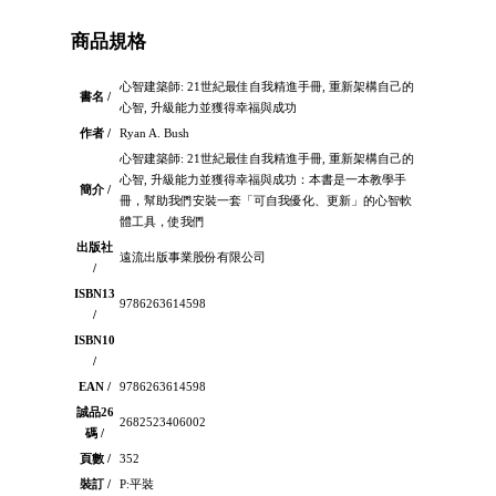
商品規格
心智建築師: 21世紀最佳自我精進手冊, 重新架構自己的
書名 /
心智, 升級能力並獲得幸福與成功
作者 /
Ryan A. Bush
心智建築師: 21世紀最佳自我精進手冊, 重新架構自己的
心智, 升級能力並獲得幸福與成功：本書是一本教學手
簡介 /
冊，幫助我們安裝一套「可自我優化、更新」的心智軟
體工具，使我們
出版社
遠流出版事業股份有限公司
/
ISBN13
9786263614598
/
ISBN10
/
EAN /
9786263614598
誠品26
2682523406002
碼 /
頁數 /
352
裝訂 /
P:平裝