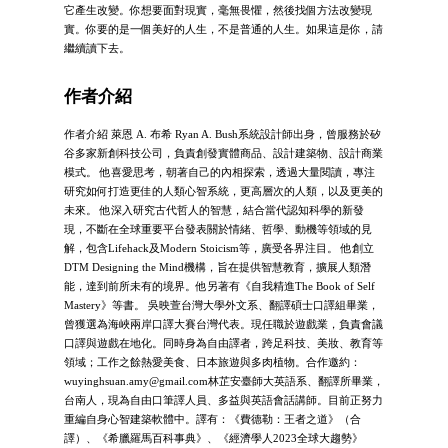
它產生改變。你想要面對現實，毫無畏懼，然後找個方法改變現
實。你要的是一個美好的人生，不是普通的人生。如果這是你，請
繼續讀下去。
作者介紹
作者介紹 萊恩 A. 布希 Ryan A. Bush系統設計師出身，曾服務於矽
谷多家新創科技公司，負責創發實體商品、設計建築物、設計商業
模式。 他喜愛思考，朝著自己的內相探索，透過大量閱讀，專注
研究如何打造更佳的人類心智系統，更高層次的人類，以及更美的
未來。 他深入研究古代哲人的智慧，結合當代認知科學的新發
現，不斷在全球重要平台發表關於情緒、哲學、動機等領域的見
解，包含Lifehack及Modern Stoicism等，廣受各界注目。 他創立
DTM Designing the Mind機構，旨在提供智慧教育，擴展人類潛
能，達到前所未有的境界。他另著有《自我精進The Book of Self
Mastery》等書。 吳映萱台灣大學外文系、翻譯碩士口譯組畢業，
曾獲選為海峽兩岸口譯大賽台灣代表。現任職於遊戲業，負責會議
口譯與遊戲在地化。同時身為自由譯者，跨足科技、美妝、教育等
領域；工作之餘熱愛美食、日本旅遊與多肉植物。合作邀約：
wuyinghsuan.amy@gmail.com
林芷安臺師大英語系、翻譯所畢業，
台南人，現為自由口筆譯人員、多益與英語會話講師。目前正努力
重編自身心智建築軟體中。譯有：《費德勒：王者之道》（合
譯）、《希臘羅馬百科事典》、《經濟學人2023全球大趨勢》