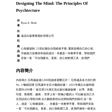
Designing The Mind: The Principles Of
Psychtecture
作
Ryan A. Bush
者
出
版
遠流出版事業股份有限公司
社
商
心智建築師: 21世紀最佳自我精進手冊, 重新架構自己的心智,
品
升級能力並獲得幸福與成功：本書是一本教學手冊，幫助我們
描
安裝一套「可自我優化、更新」的心智軟體工具，使我們
述
內容簡介
內容簡介 亞馬遜超過2,000則讀者迴響正評！ 亞馬遜及各大排行榜
No. 1!暢銷冠軍 亞馬遜年全百大暢銷好書！ 2021年獨立出版時期
狂賣80,000冊！ 歐亞美3大洲主流出版社瘋搶版權：台灣、美國、
印度、俄羅斯、越南… 世界上有一群極少數的人 可以修改自己天
生預設的心理程式碼 永久刪除那些以往限制我們的模式 這一群
人，就是「心智建築師」。 本書是一本教學手冊，幫助我們安裝
一套「可自我優化、更新」的心智軟體工具，使我們擁有一個更出