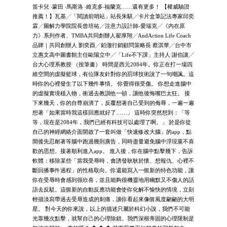
笛卡兒 ‧蒙田 ‧馬斯洛 ‧維克多‧福蘭克……還有更多！ 【權威驗證
推薦！】瓦基╱「閱讀前哨站」站長朱騏╱卡片盒筆記法專家邱奕
霖╱圖解力學院院長曾培祐╱注意力設計師-愛瑞克╱《內在原
力》系列作者、TMBA共同創辦人翟厚翔╱AndAction Life Coach
品牌｜共同創辦人 劉奕酉╱鉑澈行銷顧問策略長 蔡淇華╱台中市
立惠文高中圖書館主任歐陽立中╱「Life不下課」主持人 謝伯讓╱
台大心理系教授 （按筆畫） 時間是西元2084年。你正在打一場四
維空間的虛擬籃球，有位隊友針對你的罰球技術說了一句嘲諷。這
時你的心裡發生了以下幾件事情。 你覺得很受傷。 你想走進腦中
的虛擬實境植入物，衝過去教訓他一頓，讓他後悔嘴巴太狂。 接
下來幾天，你的自尊崩潰了，反覆想著自己受到的侮辱，一遍一遍
想著「如果當時我這樣回應就好了……」 這時你突然想到：「等
等，現在是2084年，我們已經有科技可以處理了啊。」 於是你從
自己的神經網絡介面開啟了一套叫做「快速修改大腦」的app，點
開後先忍耐著等腦中跑過幾則廣告，同時盡量避免腦中浮現黨不喜
歡的思想。接著順利進入app。 進入後，你在腦中點擊幾下，告訴
軟體：移除某些「當我受辱時，會誘發耿耿於懷、想報仇、心裡不
斷回播事件過程」的性格取向。你還能寫入一個新的特色功能，讓
你在受辱時會感到很欣喜，並且能夠很機靈地用幽默又不傷人的話
語去反駁。這個新的自動反應功能會使你化解不愉快的情境，立刻
輕描淡寫帶過去受辱造成的刺痛，讓你看起來像個風度翩翩的大明
星。 對今天的你來說，以上的描述只屬於科幻小說，我們不可能
光靠幾次點擊，就幫自己的心理除錯。我們深根蒂固的心理限制是