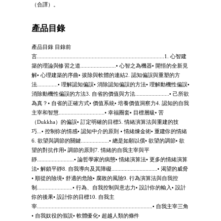
（合譯）。
產品目錄
產品目錄 目錄前
言......................................................................................1. 心智建
築的理論與修習之道........................• 心智之為機器• 開悟的全新見
解• 心理建築的序曲• 拔除與軟體的連結2. 認知偏誤與重塑的方
法..............• 理解認知偏誤• 消除認知偏誤的方法• 理解動機性偏誤•
消除動機性偏誤的方法3. 自省的價值與方法.......................• 己所欲
為真？• 自省的正確方式• 價值系統• 培養價值洞察力4. 認知的自我
主宰和智慧...............................• 幸福圈套• 目標層級• 苦
（Dukkha）的偏誤• 訂定明確的目標5. 情緒演算法與重建的技
巧...• 控制你的情感• 認知中介的原則 • 情緒煉金術• 重建你的情緒
6. 欲望與調節的關鍵...................• 總是如願以償• 欲望的調節• 欲
望的對抗作用• 調節的原則7. 情緒的自我主宰與平
靜.........................• 論哲學家的病態• 情緒演算法• 更多的情緒演算
法• 解鎖平靜8. 自我導向及其障礙...............................• 渴望的威脅
• 順從的險境• 舒適的危險• 腐敗的風險9. 行為演算法與自我控
制........................• 行為、自我控制與意志力• 設計你的輸入• 設計
你的後果• 設計你的目標10. 自我主
宰..............................................................................• 自我主宰三角
• 自我奴役的假説• 軟體優化• 超越人類的條件