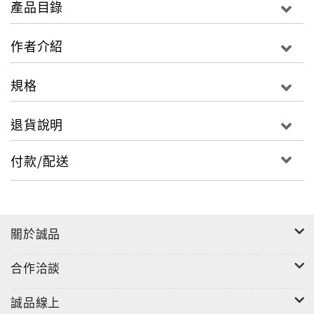
產品目錄
越吃越瘦！
體驗洋蔥驚人消脂力，富含瘦身強效成分，安心吃好享
作者介紹
瘦。
規格
洋蔥冰聰明快速使用法
加入咖啡、茶、牛奶、果汁飲料、麥片、優格、杯湯、
退貨說明
泡麵、咖哩飯、微波食品、炒飯、味噌湯、沾麵醬、醬
料、沙拉、小菜、醃漬物、冰淇淋、冰品、生奶油等
付款/配送
關於誠品
合作洽談
誠品線上