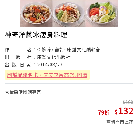
神奇洋蔥冰瘦身料理
作
者：
李婉萍/ 審訂; 康鑑文化編輯部
出
版
社：
康鑑文化出版社
出
版
日
期：
2014/08/27
刷
誠品聯名卡
，天天享最高7%回饋
大量採購團購專區
168
132
79
查詢門市庫存