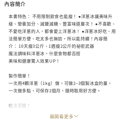
內容簡介
本書特色： 不用限制飲食也能瘦！ ●洋蔥冰讓美味升
級、營養加分、減鹽減糖、豐富味道層次！ ●不喜歡、
不愛吃洋蔥的人，都會愛上洋蔥冰！ ●洋蔥冰好吃、用
法簡單方便、吃太多也無妨，所以能持續！內容簡
介： 10天瘦3公斤、1週瘦2公斤的祕密武器
魔法調味料洋蔥冰，什麼食物都百搭
美味和健康驚人效果UP！
製作簡單！
一次用4顆洋蔥（1kg）做，可做2~3個製冰盒的量，
一次做多點，可保存2個月，隨時取用好方便。
吃法百變！
80道洋蔥冰應用料理，入菜、加湯、飯麵、飲料冰品都
展開看更多
速配。