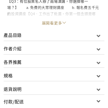
【Q3：有位股票名人辦了兩場演講，你選擇哪一
場？】 a. 免費的大眾理財講座 b. 報名費五千元
的投資講座【Q4．工作出了紕漏，你第一個念頭是哪
個？】 a. 為什麼我會這麼倒楣？ b. 我該如何改
展開看更多
善，不再發生同樣的事？【Q5：下列兩句話，你較常說
哪一句？】 a. 我早該這麼做 b. 我做到了上面任
產品目錄
一個問題的回答假若是a，你千萬要當心，以及嘗試看看
這本書，這會是逆轉人生的重要時刻。★從白手起家到
作者介紹
億萬富翁，全因改變習慣「我用假日回收二手小白球的
外快，居然比死薪水更高！！」這個驚人事實讓本書作
各界推薦
者基斯．史密斯猛然醒悟！他開始積極尋求成功人士建
議、鑽研經典書籍智慧，經過無數嘗試與失敗，他發
規格
現，有錢人都具備「10個秘密習慣」！從此他大幅扭轉
過往觀念與陋習，終於從「月光族」搖身變為擁有億萬
退貨說明
資產的成功創業家。★你聊的話題，決定你有多少財富
「只要和我聊一個鐘頭，我就能推估你的命運走向！」
付款/配送
史密斯鐵口直斷地說。他發現薪水族習慣講緋聞八卦，
總是怨天尤人；反之，有錢人喜歡交流有益的觀念，把