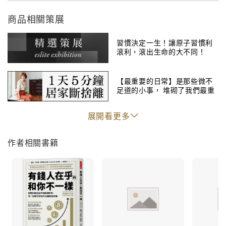
眼光放在一年甚或十年後。史密斯更注意到一般人只追
商品相關策展
求「即時行樂」，雙手把辛苦賺得的「積極收入」，送
到有錢人口袋裡。「人們習慣高估一年內能做到的事，
習慣決定一生！讓原子習慣利
卻低估十年後可達到的成就」──有錢人深知這個道理，
滾利，滾出生命的大不同！
所以他們放棄暫時享樂，全力追求「做自己喜歡的事來
賺取無窮的財富」。了解有錢人與你不同的10個習慣，
【最重要的日常】是那些微不
足道的小事， 堆砌了我們最重
必然讓你猶如大夢初醒，徹底明白為何終日辛勤工作卻
要的日常
繳不清每月帳單、為何總是感到人生不自由。反覆閱讀
展開看更多
本書，你會開始改造生活，終能逐步實踐自己的夢想。
作者相關書籍