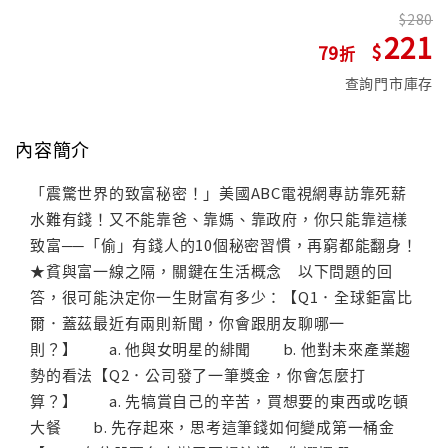
280
221
79
查詢門市庫存
內容簡介
「震驚世界的致富秘密！」美國ABC電視網專訪靠死薪
水難有錢！又不能靠爸、靠媽、靠政府，你只能靠這樣
致富──「偷」有錢人的10個秘密習慣，再窮都能翻身！
★貧與富一線之隔，關鍵在生活概念 以下問題的回
答，很可能決定你一生財富有多少：【Q1．全球鉅富比
爾．蓋茲最近有兩則新聞，你會跟朋友聊哪一
則？】 a. 他與女明星的緋聞 b. 他對未來產業趨
勢的看法【Q2．公司發了一筆獎金，你會怎麼打
算？】 a. 先犒賞自己的辛苦，買想要的東西或吃頓
大餐 b. 先存起來，思考這筆錢如何變成第一桶金