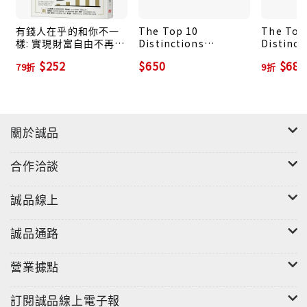
有錢人在乎的和你不一
The Top 10
The Top
樣: 實現財富自由不再窮
Distinctions
Distinct
困拮据, 你一定要先學會
Between Winners
Betwee
$252
$650
$684
79折
9折
的10個致富思維 (暢銷
and Whiners
Milliona
新訂版)
Middle C
關於誠品
合作洽談
誠品線上
誠品通路
營業據點
訂閱誠品線上電子報