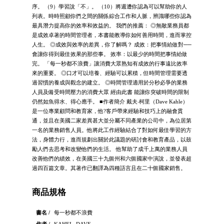
序。 （9）學習說「不」。 （10）將週遭你認為可以幫助你的人
列表。時時照顧你們之間的關係綜合工作和人脈，辨識哪些你認為
最具潛力提高你的效率和效益的。 我們的推薦： ◎無敵業務員都
是成效卓著的時間管理者，本書能教導你如何善用時間，進而掌控
人生。 ◎成效與效率的差異，你了解嗎？ 成效：把事情給做對──
會讓你得到最佳效果的那些事。 效率：以最少的時間把事情給做
完。 「每一秒都不浪費」讓消費大眾熟知有成效的行事遠比效率
來的重要。 ◎口才可以培養、經驗可以累積，但時間管理需要透
過習慣的養成與觀念的建立。 ◎時間管理適用於分秒必爭的業務
人員及備受時間壓力的消費大眾 經由此書 能讓你突破時間的限制
仍然如魚得水、得心應手。 ■作者簡介 戴夫‧柯里（Dave Kahle）
是一位專業顧問和教育家，他?客戶帶來經驗和技巧上的融會貫
通，並且在美國二家差異甚大並分屬不同產業的公司中，為位居第
一名的業務銷售人員。他將此工作經驗結合了對如何最佳學習的方
法，身體力行，進而規劃出關於此議題的研討會和教育產品，以鼓
勵人們去思考和改變他們的生活。 他幫助了成千上萬的業務人員
改善他們的績效，在美國三十九個州和六個國家中演說，並發表超
過四百篇文章。其著作已翻譯為四種語言且在二十個國家銷售。
商品規格
書名 /
每一秒都不浪費