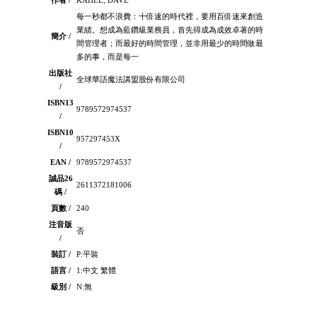
作者 /
KAHEL, DAVE
每一秒都不浪費：十倍速的時代裡，要用百倍速來創造
業績。想成為藍鑽級業務員，首先得成為成效卓著的時
簡介 /
間管理者；而最好的時間管理，並非用最少的時間做最
多的事，而是每一
出版社
全球華語魔法講盟股份有限公司
/
ISBN13
9789572974537
/
ISBN10
957297453X
/
EAN /
9789572974537
誠品26
2611372181006
碼 /
頁數 /
240
注音版
否
/
裝訂 /
P:平裝
語言 /
1:中文 繁體
級別 /
N:無