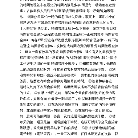
的時間管理並非在最短的時間內做最多事 而是每ㄧ秒鐘都在做對
事」多數業務人員終日?銷售業績而庸庸碌碌 每ㄧ秒鐘皆如履薄
冰、戒慎恐懼 深怕一時的疏忽而錯失良機，事實上，運用小小的
智慧與方法 可幫助你妥善管理自己的時間 進而掌控自己的人生。
十大時間管理金律： 時間管理金律1─紮下根基，確立準則與目標
時間管理金律2─謀定而後動 時間管理金律3─正確的思考 時間管理
金律4─將客戶和潛在客戶依優先順序排列 時間管理金律5－絕不隨
波逐流 時間管理金律6－改掉造成時間浪費的壞習慣 時間管理金律
7－建立一套有效率的系統 時間管理金律8－建立有效的業務實行
程序 時間管理金律9─培養正向的人際關係 時間管理金律10─保持
工作與生活間的平衡 時間管理小撇步： ◎和顧客碰面前，先把自
己的議題傳真給對方，俾能使顧客對雙方的談話做好準備。 ◎別
浪費時間和那些不會說不的顧客瞎攪和，要求他們務必給個明確的
答案。這麼做有時會省掉你好幾個月的時間。 ◎趁著和顧客在一
起時先約好下次拜會的時間，這麼做可以省略不少語音信箱和電話
的往返。 ◎在早上出門之前，確認你今天會面地點附近的潛力客
戶名單，如果會面 在最後一刻取消了，你就能利用時間打一通有
希望成功的電話。 ◎在語音信箱留言時，請確定你的內容是明確
的，並避開電話中常用的陳腔濫調。 ◎在撥打每一通行銷電話
前，思考可能的問題、答案，及打這通電話你想達成什麼。 ◎替
每天的第一通及最後一通電話定下時間。這樣可以讓你全天處於備
戰狀態，並克服想提早結束工作的誘惑。 ◎停止頻繁地確認你的
電子郵件（電話留言），一天二次即可。任何比那更多的次數，都