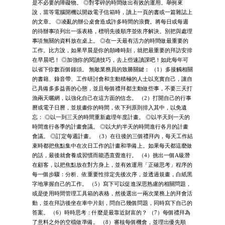
是不必要的障礙物。 ◎對零碎的時間做出有效的運用。舉例來
說，當等電腦開機以開啟電子信箱時，讀上一頁的書或一篇雜誌上
的文章。 ◎凌亂的辦公桌會造成許多時間的浪費。將每日或每週
的待辦事項列出一張表格，標明先後順序並依序解決。別把與處理
事項無關的資料放在桌上。 ◎在一天最有活力的時間做最重要的
工作。比方說，如果早晨是你的顛峰時刻，就把最重要的拜訪安排
在早晨吧！ ◎加強你的閱讀技巧，去上些速讀課吧！如此每年可
以省下你數百個鐘頭。 無敵業務員的致勝關鍵： （1）多接觸相關
的書籍、錄音帶、工作研討會和主動積極的人士以充實自己，讓自
己具備多多益善的心態，並且每個禮拜都主動做些事，不要三天打
漁兩天曬網，以強化自己在這方面的信念。 （2）打開自己的行事
曆或電子日曆，並規畫你的時間，依下列原則排入其中，以免遺
忘： ◎以一到三天的時間重新處理年度計畫。 ◎以半天到一天的
時間進行各季的計畫會議。 ◎以大約半天的時間進行各月的計畫
會議。 ◎訂定每週計畫。 （3）在往後的三個禮拜內，每天工作結
束時都把焦點集中在次日工作的計畫和準備上。如果每天都這麼做
的話，最後就會養成習慣而能憑直覺進行。 （4）挑出一個A級潛
在顧客，以把焦點放在對方身上，並有效運用「正確思考」程序的
每一個步驟：分析、依重要性排定先後次序，並透過規畫，白紙黑
字地掌握自己的工作。 （5）寫下可以促進深思熟慮的相關問題，
或是使用時間管理工具箱的表格，然後選出一兩次業務上的拜會活
動，並在拜訪後坐在車中片刻，問自己幾個問題，同時寫下自己的
答案。 （6）時時思考：什麼是最靠近財富的？ （7）每個禮拜為
了意料之外的空檔做準備。 （8）審核每個機會，並理出優先順