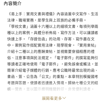
內容簡介
《易上手：實用文書與禮儀》內容涵蓋中文寫作、生活
法律、職場實務，是學生與上班族的必備手冊。
「學校文書」涵蓋十六種以上的細項文書，每項列舉兩
種以上的案例，具體分析佈局、寫作方法，可以讓讀者
快速上手。「存證信函」的功用、存寄、寫作盡在文
中，案例寫作搭配實用法律，現學現會。「實用柬帖」
介紹十二種以上的應酬柬帖，並視需要穿插相應的禮
俗、注意事項與民法規定。「電子郵件」的撰寫能夠引
導讀者正確地使用「電子郵件」，避免誤會或觸法，並
簡單介紹電子媒體的行銷。應考公職時最常出現的函、
書函、簽、公告為「公文」的重點，本章特別模擬國考
考題與答題，使讀者迅速進入情境。歸納七種公文的結
構一覽表，並以圖示標明機關鈐印，非常便利讀者。
「自傳、履歷、面試、辭職與工作交接」與「拜訪、接
展開看更多
待、介紹與行的禮儀」兩章，可以作為進入職場的秘
笈。