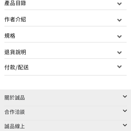
產品目錄
每章附有「延伸問題」，備「學習回饋」之用，尤其
「貼心小叮嚀」的看板設計，係相關的生活常識、民間
作者介紹
禮俗或實用法律。
所收案例取自校園事件、名人明星與企業消息，或者筆
規格
者親自撰寫，具備「實用性」、「普遍性」、「簡易
性」、「說明性」與「回饋性」等多重特質，是一部值
退貨說明
得收藏的實用手冊。
付款/配送
關於誠品
合作洽談
誠品線上