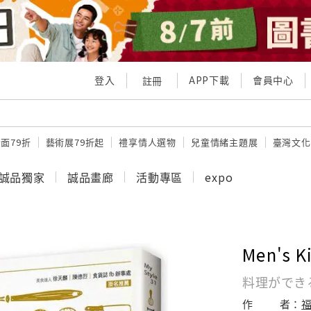
登入
APP下載
會員中心
註冊
面79折
藝術展79折起
禮享情人選物
兒童情緒主題展
臺灣文化
誠品獨家
誠品畫廊
活動專區
expo
Men's
料理ができ
作
者：