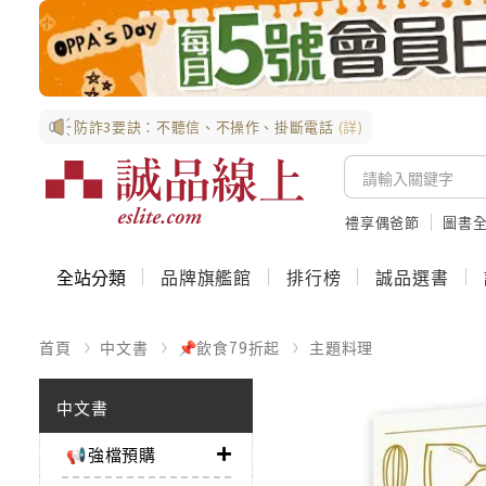
防詐3要訣：不聽信、不操作、掛斷電話
(詳)
禮享偶爸節
圖書全
全站分類
品牌旗艦館
排行榜
誠品選書
首頁
中文書
📌飲食79折起
主題料理
中文書
📢強檔預購