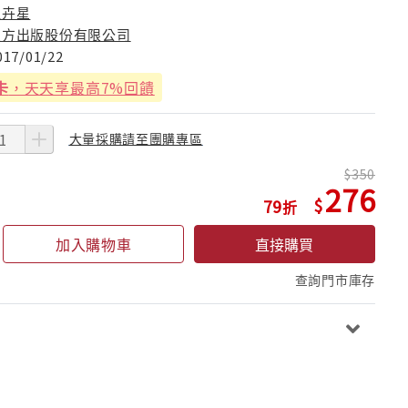
江卉星
八方出版股份有限公司
017/01/22
卡
，天天享最高7%回饋
大量採購請至團購專區
350
276
79
加入購物車
直接購買
查詢門市庫存