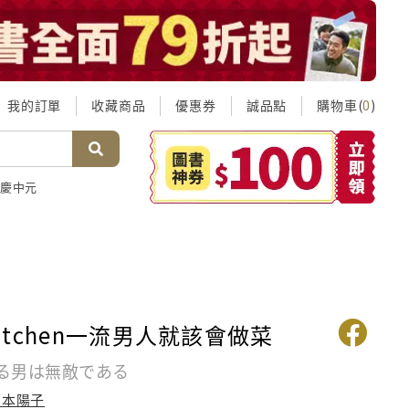
我的訂單
收藏商品
優惠券
誠品點
購物車(
)
0
慶中元
 Kitchen一流男人就該會做菜
る男は無敵である
福本陽子