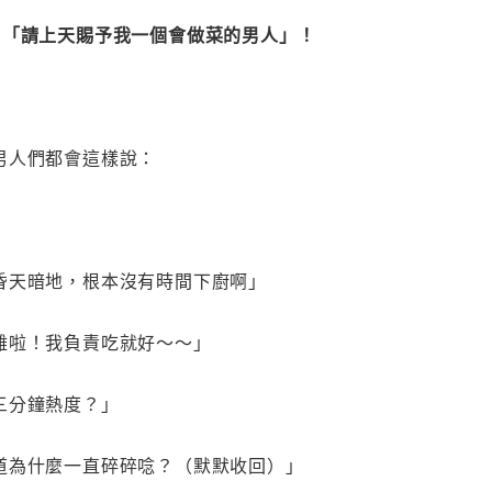
：「請上天賜予我一個會做菜的男人」！
男人們都會這樣說：
昏天暗地，根本沒有時間下廚啊」
難啦！我負責吃就好～～」
三分鐘熱度？」
道為什麼一直碎碎唸？（默默收回）」