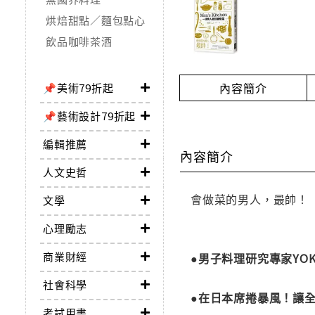
烘焙甜點／麵包點心
飲品咖啡茶酒
內容簡介
📌美術79折起
📌藝術設計79折起
編輯推薦
內容簡介
人文史哲
會做菜的男人，最帥！
文學
心理勵志
商業財經
●男子料理研究專家YO
社會科學
●在日本席捲暴風！讓
考試用書