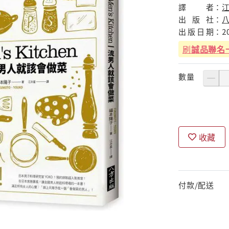
譯
者：
出
版
社：
出
版
日
期：
2
刷
誠品聯名
數量
收藏
付款/配送