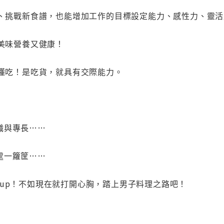
調味、挑戰新食譜，也能增加工作的目標設定能力、感性力、靈
得美味營養又健康！
就懂吃！是吃貨，就具有交際能力。
職與專長……
處一籮筐……
and up！不如現在就打開心胸，踏上男子料理之路吧！