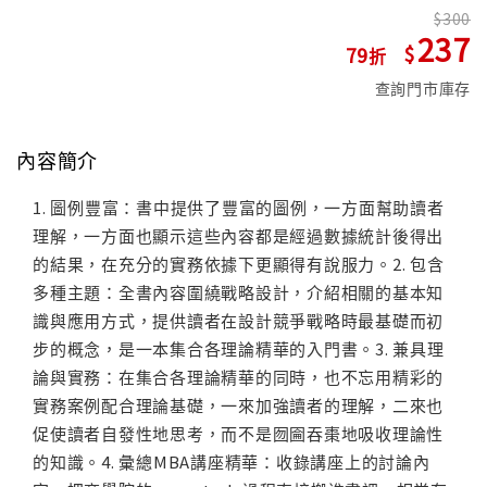
300
237
79
查詢門市庫存
內容簡介
1. 圖例豐富：書中提供了豐富的圖例，一方面幫助讀者
理解，一方面也顯示這些內容都是經過數據統計後得出
的結果，在充分的實務依據下更顯得有說服力。2. 包含
多種主題：全書內容圍繞戰略設計，介紹相關的基本知
識與應用方式，提供讀者在設計競爭戰略時最基礎而初
步的概念，是一本集合各理論精華的入門書。3. 兼具理
論與實務：在集合各理論精華的同時，也不忘用精彩的
實務案例配合理論基礎，一來加強讀者的理解，二來也
促使讀者自發性地思考，而不是囫圇吞棗地吸收理論性
的知識。4. 彙總MBA講座精華：收錄講座上的討論內