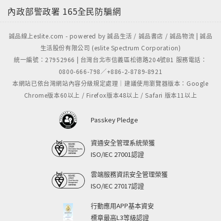
的迅速崛起◎關鍵重點：當科技日新月異，新的科技崛
內政部警政署
165全民防騙網
起勢必使得舊產業衰微，而如何在破壞中創新，更甚者
趁勢而起，本堂課將用象限圖和實例破解破壞創新的方
誠品線上eslite.com - powered by 誠品生活 / 誠品書店 / 誠品物流 | 誠品
程式。案例：柯達與富士兩家底片大廠，在因應數位時
生活股份有限公司 (eslite Spectrum Corporation)
代來臨，卻走出兩條不同的未來；日本讀賣新聞又是面
統一編號：27952966 | 台灣台北市信義區松德路204號B1 服務電話：
臨銷量降低的現況，怎麼重新站穩腳步？第五堂課 不容
0800-666-798／+886-2-8789-8921
本網站已依台灣網站內容分級規定處理｜建議使用瀏覽器版本：Google
小覷的M&A誰笑到最後？ ◎關鍵重點：併購不只是企業
Chrome版本60以上 / Firefox版本48以上 / Safari 版本11以上
擴張的唯一方式，開放式創新更是一條全新的出路！
M&A到底對企業是利是弊，這堂課幫助你半小時看見真
Passkey Pledge
相。案例：日本軟銀善用收購策略藏有哪些考量，使它
不被收購企業拖垮反而擴張成功？樂天與谷歌的開創式
資通安全管理系統榮獲
創新又是什麼樣的全新M&A策略使他們邁向多角化經
ISO/IEC 27001認證
營？第六堂課 面對全球化的最佳戰略◎關鍵重點：全球
雲端服務資訊安全管理榮獲
化時代來臨，本堂課利用CAGE理論帶領你看見全球化的
ISO/IEC 27017認證
關鍵問題，並用3A策略讓企業家看見自身最佳的因應之
道！案例：韓國現代汽車VS日本豐田汽車，市場的天枰
行動應用APP基本資安
傾斜的關鍵點！夏普一心外移設廠打算降低成本，實際
標章最高L3等級認證