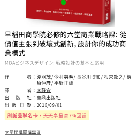
早稻田商學院必修的六堂商業戰略課: 從
價值主張到破壞式創新, 設計你的成功商
業模式
MBAビジネスデザイン: 戦略設計の基本と応用
作
者：
淺羽茂/ 今村英明/ 長谷川博和/ 根來龍之/ 樋
原伸彦/ 平野正雄
譯
者：
李靜宜
出
版
社：
寶鼎出版社
出
版
日
期：
2016/09/01
刷
誠品聯名卡
，天天享最高7%回饋
大量採購團購專區