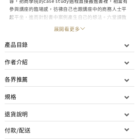
容，把商學院的case study過程直接搬進書裡，相當有
參與講座的臨場感，彷彿自己也跟講座中的商務人士平
起平坐，進而針對書中案例產生自己的想法。六堂課教
你快速規劃事業一本想擴張、打造專屬事業版圖的商務
展開看更多
人士不容錯過的MBA寶典從競爭戰略、商業模式、行
銷、創新、M&A、全球戰略為你的商場之路颳起一場迎
產品目錄
向成功的終極風暴六位日本早稻田大學商學院教授聯手
打造的全方位「商業作戰藍圖」面對日新月異又詭譎多
作者介紹
變的世界，一個成功的企業家不該再固守單一產業「從
一而則」否則很可能會被大環境淘汰，因此無論是創業
各界推薦
或是部門創新，都該看見世界以及趨勢的潮流然而面對
創新或開創都該有全盤的商業作戰藍圖！為此日本知名
規格
的早稻田商學院的六位教授特別將私藏的MBA作戰策
略，集結成關鍵的六道課，讓企業家們不必花大錢去上
退貨說明
專業的MBA課程，只要翻開本書將透過豐富的實務分析
和圖例說明引領你進入全新的領域與思維！無論是想要
付款/配送
開創全新事業或是重新建構既存事業的商務人士，都必
讀的商業寶典！第一堂課 開啟你的專屬商業模式◎關鍵