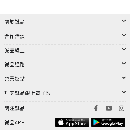
重點：定義具競爭力的商業模式，由構思商業模式的三
個問題逐步引導到如何運用價格導向策略逐步規劃出全
關於誠品
新的商業模式！案例：日本老牌文具製造商PLUS，如
何預測文具產業未來走向，進而打造全新的商業模式，
合作洽談
決定開創新型郵購事業ASKUL，將過去的競爭對手轉化
成合作客戶，最終使得業務突破性成長！第二堂課 打一
誠品線上
場B to B的行銷勝仗◎關鍵重點：B to B 行銷實戰5重
點─縮小目標範圍檢視→列出銷售方程式→釐清顧客購
誠品通路
買模式→收集第一線資訊→客觀分析+判斷案例：松下與
日立兩間公司如何善用B to B行銷模式在歷經日本經濟
營業據點
蕭條與泡沫化後依然屹立不搖的祕密。第三堂課 創新設
計=企業家才有的頭腦風暴◎關鍵重點：：面對企業家最
訂閱誠品線上電子報
頭痛的創新設計，本書提供五種工具和十六種方法幫助
企業家面對各種創新難題都能迎刃而解。案例：美國杜
關注誠品
邦公司如何從一間化工公司轉型成全球最大的農業公
司？亞馬遜又是怎麼從單純的網路書店搖身一變成為網
誠品APP
路零售業的巨無霸？ 第四堂課 衝擊的對策──破壞創新