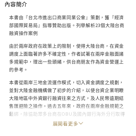
內容簡介
本書由『台北市進出口商業同業公會』策劃，獲『經濟
部國際貿易局』指導贊助出版。列舉解析23個大陸台商
融資操作案例
由於兩岸政府在政策上的限制，使得大陸台商，在資金
調度上面臨著許多不確定性，作者試著在兩岸金融面諸
多規範中，理出一些頭緒，供台商朋友作為資金營運上
的參考。
本書從兩岸三地金流運作模式，切入資金調度之規劃，
並對大陸金融機構做了初步的介紹，以使台資企業明瞭
大陸地區中外資銀行融資往來之方式，及人民幣遠期結
售匯避險之操作。過去五年來，政府在兩岸金融規範之
鬆綁，除協助眾多台商在OBU及國內銀行海外分行取得
金流融資與避險之管道外，亦扮演著非常關鍵的推手角
展開看更多
色，此為本書多所著墨之處。