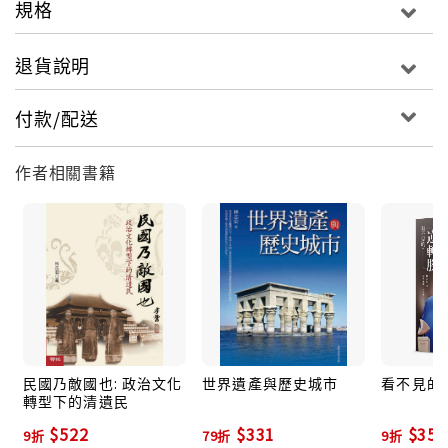
規格
為使台商朋友更瞭解兩岸金融之具體操作方式，作者特
邀請三位實地於大陸服務台商的專業經理人分別寫出台
退貨說明
商融資案例解析—上海篇、江蘇篇、廣東篇，對於協助
台商融資策略規劃是不可不讀的一本好書。
付款/配送
本書共分五部份：
第一部份：兩岸三地金流與資金調度
作者相關書籍
台商對大陸投資現況，台商在香港金融操作，台商資金
調度與金流規劃，台商投資前、投資時和投資後資金規
劃與銀行往來策略...等
第二部分：大陸金融體系介紹、大陸宏觀調控下台商資
金調度
中國金融體系簡介、宏觀調控之背景與相關措施和三向
度資金調度之規劃...等
民國乃敵國也: 政治文化
世界遺產與歷史城市
看不見的
轉型下的清遺民
第三部分：台商之銀行融資管道
中資銀行之往來、外資銀行之往來、OBU融資...等
$522
$331
$351
9折
79折
9折