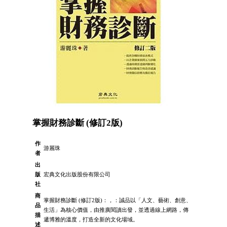
掌握財務診斷 (修訂2版)
作
游麗珠
者
出
版
宏典文化出版股份有限公司
社
商
掌握財務診斷 (修訂2版)：，：誠品以「人文、藝術、創意、
品
生活」為核心價值，由推廣閱讀出發，並透過線上網路，傳
描
遞博雅的溫度，打造全新的文化場域。
述