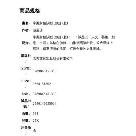
商品規格
書名 /
掌握財務診斷 (修訂2版)
作者 /
游麗珠
掌握財務診斷 (修訂2版)：，：誠品以「人文、藝術、創
簡介 /
意、生活」為核心價值，由推廣閱讀出發，並透過線上
網路，傳遞博雅的溫度，打造全新的文化場域。
出版社
宏典文化出版股份有限公司
/
ISBN13
9789868151390
/
ISBN10
9868151392
/
EAN /
9789868151390
誠品26
2680149635004
碼 /
頁數 /
384
開數 /
25K
注音版
否
/