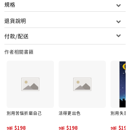
自己的能力與魅力開闢出一條通往成功的最佳捷徑。
規格
■作者簡介
退貨說明
Joseph F. Newton
聞名美國的激勵大師兼心靈演說家，擅長以引人入勝的
付款/配送
小故事探討人生哲理與日常生活議題，以親切幽默、激
勵鼓舞的演說及文章幫助過無數徬徨迷惘的青年，走向
作者相關書籍
幸福的康莊大路。
別用苦惱折磨自己
活得更出色
別用失意
$198
$198
$198
9折
9折
9折