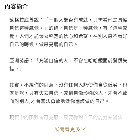
內容簡介
蘇格拉底曾說︰「一個人能否有成就，只需看他是具備
自信這種感覺。」的確，自信是一種感覺，有了這種感
覺，人們才能懷著堅定的信心和希望，在別人最不看好
自己的時候，做最亮麗的自己。
亞洲諺語：「充滿自信的人，不會在哈哈鏡面前驚慌失
措。」
其實，不經你的同意，沒有任何人能使你自覺低劣，也
就是說，只有失去自信，感到自慚形穢的人，才會不敢
面對別人,才會無法勇敢地做你應該做的自己。
現實中的困難皆可克服，只要你對自己的能力充滿信
心，就能做最亮麗的自己。成功的秘訣，就是身處逆境
展開看更多
也永不改變自己既定的目的，就是懂得如何在逆境，用