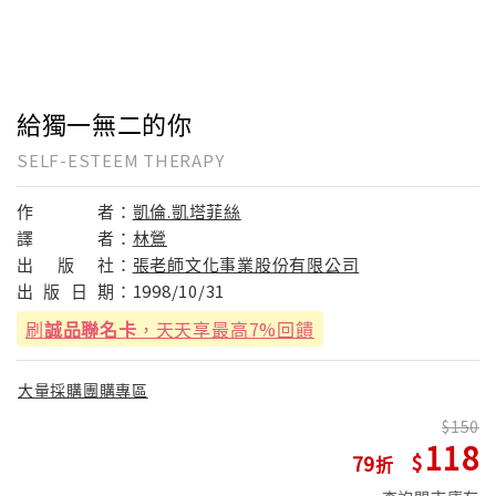
給獨一無二的你
SELF-ESTEEM THERAPY
作
者：
凱倫.凱塔菲絲
譯
者：
林鶯
出
版
社：
張老師文化事業股份有限公司
出
版
日
期：
1998/10/31
刷
誠品聯名卡
，天天享最高7%回饋
大量採購團購專區
150
118
79