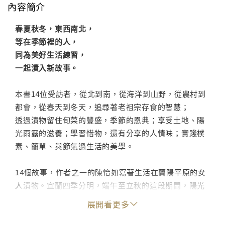
內容簡介
春夏秋冬，東西南北，
等在季節裡的人，
同為美好生活練習，
一起漬入新故事。
本書14位受訪者，從北到南，從海洋到山野，從農村到
都會，從春天到冬天，追尋著老祖宗存食的智慧；
透過漬物留住旬菜的豐盛，季節的恩典；享受土地、陽
光雨露的滋養；學習惜物，還有分享的人情味；實踐樸
素、簡單、與節氣過生活的美學。
14個故事，作者之一的陳怡如寫著生活在蘭陽平原的女
人漬物。宜蘭四季分明，端午至立秋的這段期間，陽光
最為充裕、大氣溫度飽和，瓜果、雜糧熟成，是最適宜
展開看更多
製作農產加工品的時節。山居海邊家家戶戶就算不是醃
漬世家，也都拿得出釀造醬油、做豆腐乳的看家本領。