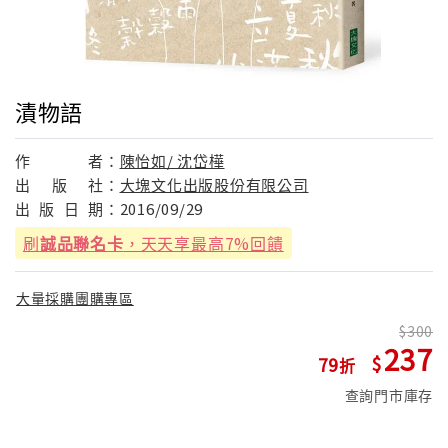
漬物語
作
者：
陳怡如/ 沈岱樺
出
版
社：
大塊文化出版股份有限公司
出
版
日
期：
2016/09/29
刷
誠品聯名卡
，天天享最高7%回饋
大量採購團購專區
300
237
79
查詢門市庫存