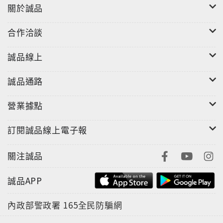
關於誠品
「漬」有其個人主張。漬物歷經時間魔法，魔法不會只
存在物產上。人與人之間喜歡相互餽贈、保存食物，時
合作洽談
間的魔法也靜悄悄穿梭在東西南北，無法言喻的，是時
間印記，是生活痕跡。她說：「她們，讓我深信食物是
誠品線上
療癒人心的，也是體驗美感生活的基本練習。」
誠品通路
漬物裡的生活哲學。
跟著土地、季節一起生活。
營業據點
傳承自給與分享的智慧和態度。
訂閱誠品線上電子報
關注誠品
誠品APP
內政部警政署
165全民防騙網