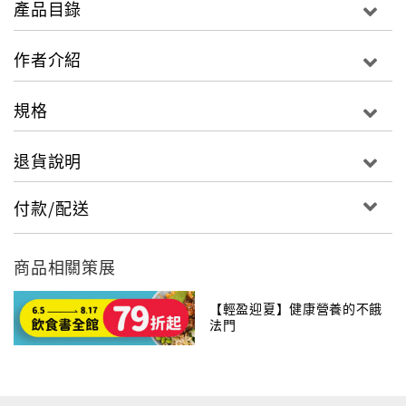
產品目錄
水稻收成加夏季醃漬品加工連番而來，兵荒馬亂之後，
終於迎接秋冬的水田修養生息。多水的宜蘭是蔬菜的搖
作者介紹
籃，芥菜、白蘿蔔、金棗、洛神花、蔥蒜，灶腳裡忙碌
非凡地封存這些美味，香氣陣陣不絕於鼻。宜蘭的女
規格
農，是天賦異稟的漬女，她們從女性長輩習得醃漬的工
夫，年復一年傳承下去。雖說向來傳承家庭醃漬智慧的
退貨說明
總是女性，但是也有漬男們享受宅在家、醃漬的樂趣，
更挑起傳承家族味道記憶的使命。
付款/配送
作者陳怡如說：
「她們帶領我領略了蘭陽平原的醃漬風景，共同經驗醃
商品相關策展
漬過程中的摸索與開封的喜悅，她們身上有我嚮往的特
質，她們的生活帶出了農村的興味。」
【輕盈迎夏】健康營養的不餓
法門
另一位作者沈岱樺以漬為題，探訪各地友人，有農村媽
媽、料理生活家、書店主人、餐廳經營者等。生活者在
不同的家庭背景成長，在不同風土條件之下，對於