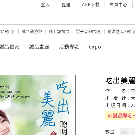
登入
APP下載
會員中心
註冊
站9折券
誠品動漫祭
線上寵物展
電子書99特惠
動漫之音79折
誠品獨家
誠品畫廊
活動專區
expo
吃出美麗
作
者：
出
版
社：
出
版
日
期：
2
刷
誠品聯名
數量