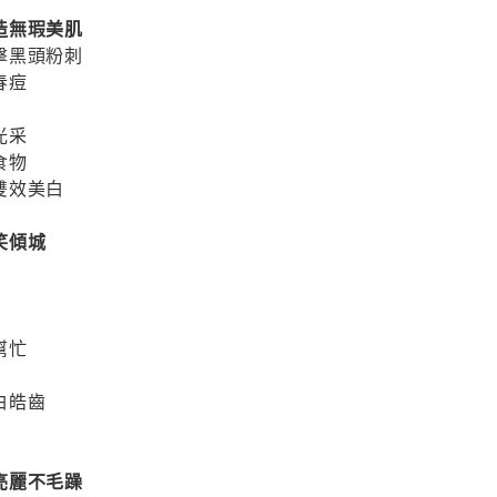
造無瑕美肌
擊黑頭粉刺
春痘
光采
食物
雙效美白
笑傾城
幫忙
白皓齒
亮麗不毛躁