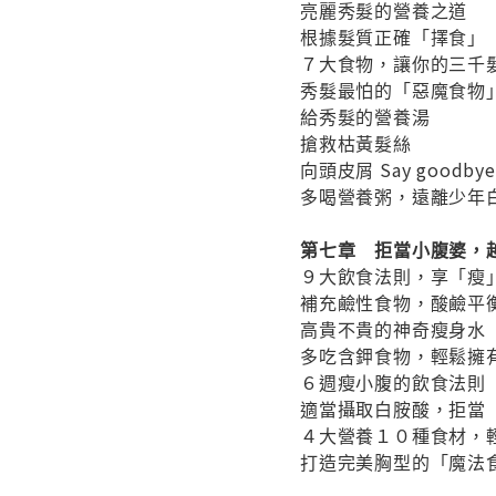
亮麗秀髮的營養之道
根據髮質正確「擇食」
７大食物，讓你的三千
秀髮最怕的「惡魔食物
給秀髮的營養湯
搶救枯黃髮絲
向頭皮屑 Say goodbye
多喝營養粥，遠離少年
第七章 拒當小腹婆，
９大飲食法則，享「瘦
補充鹼性食物，酸鹼平
高貴不貴的神奇瘦身水
多吃含鉀食物，輕鬆擁
６週瘦小腹的飲食法則
適當攝取白胺酸，拒當
４大營養１０種食材，
打造完美胸型的「魔法