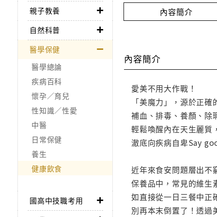
親子教養
內容簡介
自然科普
醫學保健
內容簡介
醫學總論
疾病百科
愛美不用大作戰！
懷孕／育兒
「美魔力」，源於正確
性知識／性愛
補血、排毒、養顏、除
中醫
輕鬆喚醒內在天生麗質
日常保健
澈底向疾病自卑Say goo
養生
健康飲食
近年來食安問題層出不
保養品中，常見的維生
如直接從一日三餐中正
國高中技職考用
別再本末倒置了！透過