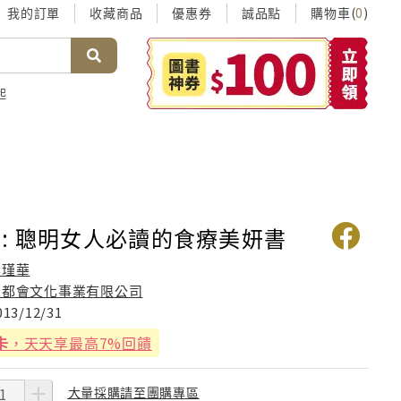
我的訂單
收藏商品
優惠券
誠品點
購物車(
)
0
起
: 聰明女人必讀的食療美妍書
李瑾華
大都會文化事業有限公司
013/12/31
卡
，天天享最高7%回饋
大量採購請至團購專區