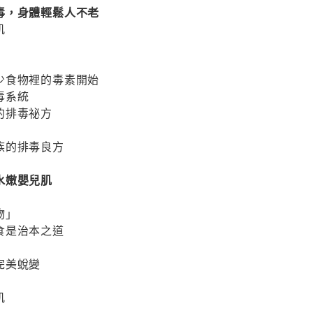
毒，身體輕鬆人不老
肌
少食物裡的毒素開始
毒系統
的排毒祕方
族的排毒良方
水嫩嬰兒肌
物」
食是治本之道
完美蛻變
肌