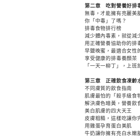
第二章 吃對營養好排
無毒，才能擁有亮麗美
你「中毒」了嗎？
排毒食物排行榜
減少體內毒素，就從減
用正確營養協助你的排
早鹽晚蜜，最適合女性
享受健康的排毒養顏茶
「一天一柳丁」，上班
第三章 正確飲食凍齡
不同膚質的飲食指南
肌膚最怕的「殺手級食
解決膚色暗黃，營養飲
美白肌膚的四大天王
皮膚粗糙，這樣吃讓你
用雞蛋孕育蛋白美肌
牛奶讓你擁有亮白水嫩