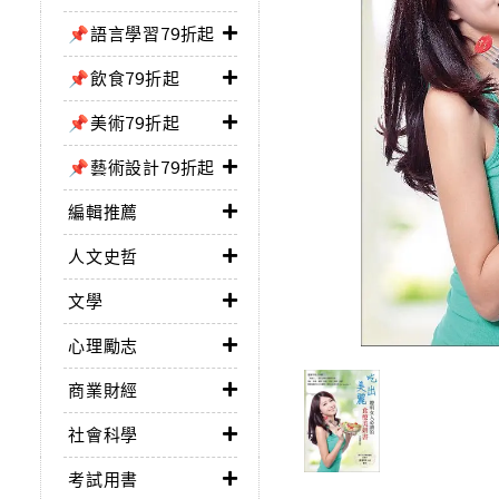
📌語言學習79折起
📌飲食79折起
📌美術79折起
📌藝術設計79折起
編輯推薦
人文史哲
文學
心理勵志
商業財經
社會科學
考試用書