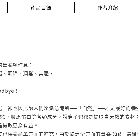
產品目錄
作者介紹
的營養與作息；
瑕、明眸、潤髮、美體，
，
dbye！
窮，卻也因此讓人們逐漸意識到──「自然」──才是最好的養
素C、膠原蛋白等各類成分，說穿了也都是提取自天然的素材
確攝取更為有益。
美容保養品單方面的補充，由於缺乏全方面的營養搭配，最後