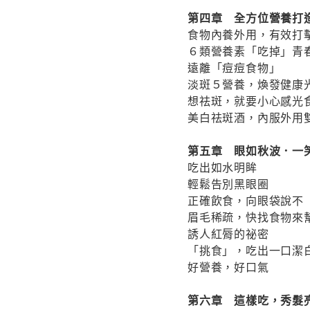
第四章 全方位營養打
食物內養外用，有效打
６類營養素「吃掉」青
遠離「痘痘食物」
淡斑５營養，煥發健康
想祛斑，就要小心感光
美白祛斑酒，內服外用
第五章 眼如秋波．一
吃出如水明眸
輕鬆告別黑眼圈
正確飲食，向眼袋說不
眉毛稀疏，快找食物來
誘人紅脣的祕密
「挑食」，吃出一口潔
好營養，好口氣
第六章 這樣吃，秀髮