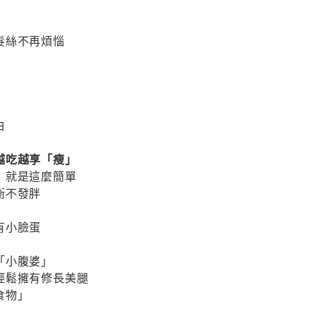
髮絲不再煩惱
」
白
越吃越享「瘦」
」就是這麼簡單
衡不發胖
有小臉蛋
「小腹婆」
輕鬆擁有修長美腿
食物」