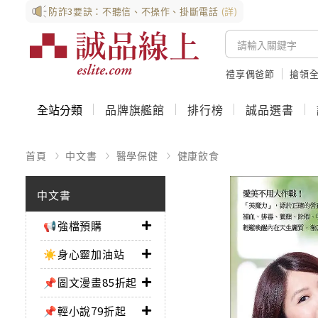
防詐3要訣：不聽信、不操作、掛斷電話
(詳)
禮享偶爸節
搶領全
全站分類
品牌旗艦館
排行榜
誠品選書
首頁
中文書
醫學保健
健康飲食
中文書
📢強檔預購
☀️身心靈加油站
📌圖文漫畫85折起
📌輕小說79折起