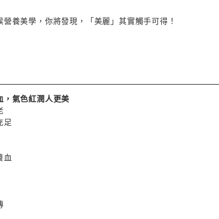
候營養美學，你將發現，「美麗」其實觸手可得！
血，氣色紅潤人更美
老
充足
養血
傳