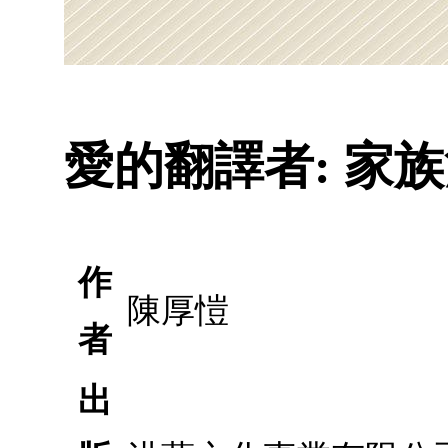
愛的翻譯者: 家
作
陳厚愷
者
出