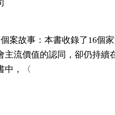
司
療個案故事：本書收錄了16個
會主流價值的認同，卻仍持續
書中，〈