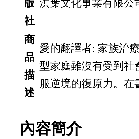
版
洪葉文化事業有限公
社
商
愛的翻譯者: 家族治
品
型家庭雖沒有受到社
描
服逆境的復原力。在
述
內容簡介