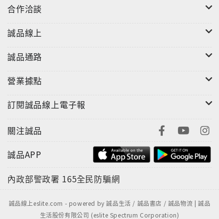
合作洽談
鮪魚生魚片絕不會切成薄片。
現撈的魚所做的生魚片，其實不是最美味的。
誠品線上
醋物的湯汁是用高湯調和，可一飲而盡。
一年只有三週吃得到鯛魚。
誠品通路
營業據點
訂閱誠品線上電子報
關注誠品
誠品APP
內政部警政署
165全民防騙網
誠品線上eslite.com - powered by 誠品生活 / 誠品書店 / 誠品物流 | 誠品
生活股份有限公司 (eslite Spectrum Corporation)