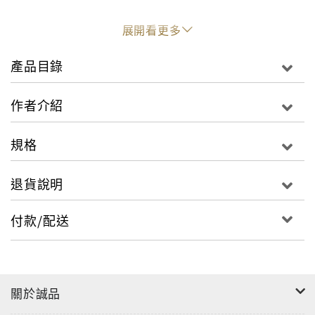
透過插畫圖解料理食材、淺顯易懂的文字介紹，完全掌
展開看更多
握日本料理的美味關鍵
透過九大和食品項，介紹其中的特色、菜色、緣由、食
產品目錄
用技巧及食材搭配，無負擔、真正瞭解日本飲食的原理
和奧祕，更深切感受日本料理所蘊含令人感動無比的美
作者介紹
味。讓你從此以後懂得怎麼吃才不見笑、看懂食材，點
菜絕不踩地雷。
規格
有sense、有自覺，懂了這些基本的基本，不再失禮、
退貨說明
不再困擾、不再不知道吃了些什麼！喜愛日本料理的你
所不能忽略的美味知識，圖解掌握旅遊與生活中必備的
付款/配送
日本料理學。讓和食權威、辻調理師集團學校校長－－
辻芳樹成為你的飲食導師，告訴你不可不知的「日本料
理全知識」！
關於誠品
不看不知道，看完長知識！
擺盤的食材數量一定以奇數為單位。