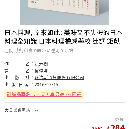
日本料理, 原來如此: 美味又不失禮的日本
料理全知識 日本料理權威學校 辻調 鉅獻
辻調 感動和食の味わい種明かし帖
作
者：
辻芳樹
譯
者：
蘇暐婷
出
版
社：
麥浩斯資訊股份有限公司
出
版
日
期：
2016/07/15
刷
誠品聯名卡
，天天享最高7%回饋
大量採購團購專區
360
284
79