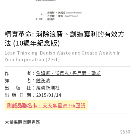
精實革命: 消除浪費、創造獲利的有效方
法 (10週年紀念版)
Lean Thinking: Banish Waste and Create Wealth in
Your Corporation (2 Ed.)
作
者：
詹姆斯．沃馬克/ 丹尼爾．瓊斯
譯
者：
鍾漢清
出
版
社：
經濟新潮社
出
版
日
期：
2015/01/14
刷
誠品聯名卡
，天天享最高7%回饋
大量採購團購專區
550