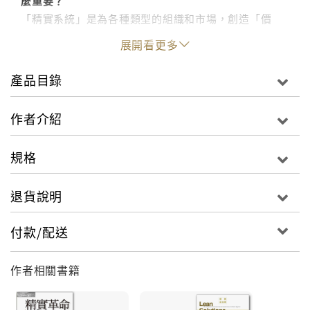
麼重要？
「精實系統」是為各種類型的組織和市場，創造「價
值」和「品質」的全新思想系統。就價值(value)而言，
展開看更多
用「實」來表示；而品質(quality)則用「精」表示。
「系統」表示它有特別的利害關係人、宗旨和互動、變
產品目錄
異、知識和參與者需要加以考量。
作者介紹
由於現代的產業，大多是極複雜的「製造兼服務」整合
性供需系統，所以必須要問：提供給顧客的「價值」是
規格
什麼？如果把某產品各種活動背後的價值看成一溪流，
那麼，如何創造它？又如何使它「暢流」？這些都是任
退貨說明
何行業、組織中最重要的課題，不管您從事的是研發、
銷售、服務、行銷、製造或其他支援職務，都逃不了上
付款/配送
述基本問題。而台灣的產業仍以廣義的生產或製造為
主，更適用本書。
作者相關書籍
書中的個案，從小型的Lantech公司，到中型的
Wiremold公司、市場區隔獨特的保時捷（Porsche）