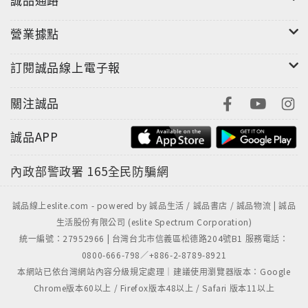
運、生產條件，讓設計和生產能依顧客的需求和要求，
採取後拉式生產(而非以生產者為主導的「推式」，即把
營業據點
產品強推銷給顧客)。最後，加速改善活動的循環，讓它
生生不息、止於至善。並以精彩個案為例說明。
訂閱誠品線上電子報
第二部以清楚的實例，說明這些簡單的原理和觀念可以
關注誠品
推廣到各行各業，並帶來一番新氣象，也包括可一步步
遵循的行動計畫。
誠品APP
內政部警政署
165全民防騙網
如果您對「精實系統」已有些了解，本書第三部將值回
票價。對於「精實革命」入了門之後，還可再接再厲，
為各產品族建立上下游整合的「精實企業體」，也就是
誠品線上eslite.com - powered by 誠品生活 / 誠品書店 / 誠品物流 | 誠品
生活股份有限公司 (eslite Spectrum Corporation)
從原材料到把產品交到顧客手上，所有的價值創造活動
統一編號：27952966 | 台灣台北市信義區松德路204號B1 服務電話：
都要能緊密結合起來。
0800-666-798／+886-2-8789-8921
本網站已依台灣網站內容分級規定處理｜建議使用瀏覽器版本：Google
第四部是根據1996年以來的新發展和想法，追蹤本書個
Chrome版本60以上 / Firefox版本48以上 / Safari 版本11以上
案的後續發展，以及如何落實轉型，將「精實革命」制