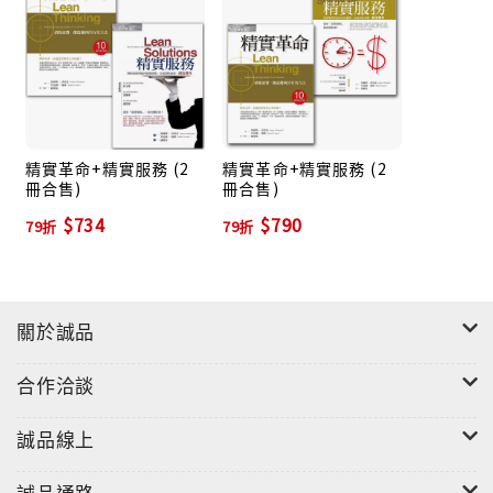
汽車、到超大型的普惠（Pratt & Whitney）公司，以
及英國的Tesco超市，大多是面臨困局而仍然精益求
精，推行精實系統而穩定成長、轉型的績優企業。而在
「精實革命」中領先的豐田汽車，更是不斷成長，精益
求精。
精實革命+精實服務 (2
精實革命+精實服務 (2
冊合售)
冊合售)
本書第一部就說明「精實系統」的五大核心觀念：
$734
$790
一、價值（Value）
79折
79折
二、價值溪流（Value Stream）
三、暢流（Flow）
四、後拉（Pull）
關於誠品
五、完善（Perfection）
合作洽談
精實系統強調要回歸經營的根本去思考，顧客真正感受
到的「價值」是什麼？下一步，要沿著某特定產品(或產
誠品線上
品族)的價值溪流，來檢視哪些活動能創造價值，並將所
有「浪費」的活動去除掉。然後，創造出「暢流」的營
誠品通路