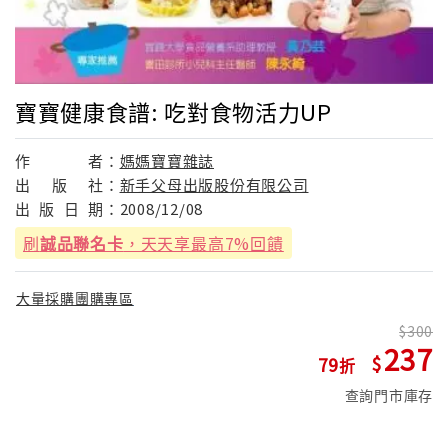
寶寶健康食譜: 吃對食物活力UP
作
者：
媽媽寶寶雜誌
出
版
社：
新手父母出版股份有限公司
出
版
日
期：
2008/12/08
刷
誠品聯名卡
，天天享最高7%回饋
大量採購團購專區
300
237
79
查詢門市庫存