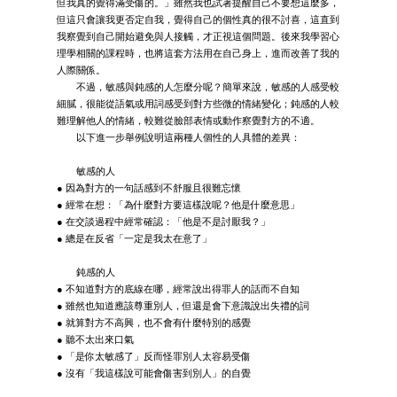
但我真的覺得滿受傷的。」雖然我也試著提醒自己不要想這麼多，
但這只會讓我更否定自我，覺得自己的個性真的很不討喜，這直到
我察覺到自己開始避免與人接觸，才正視這個問題。後來我學習心
理學相關的課程時，也將這套方法用在自己身上，進而改善了我的
人際關係。
不過，敏感與鈍感的人怎麼分呢？簡單來說，敏感的人感受較
細膩，很能從語氣或用詞感受到對方些微的情緒變化；鈍感的人較
難理解他人的情緒，較難從臉部表情或動作察覺對方的不適。
以下進一步舉例說明這兩種人個性的人具體的差異：
敏感的人
● 因為對方的一句話感到不舒服且很難忘懷
● 經常在想：「為什麼對方要這樣說呢？他是什麼意思」
● 在交談過程中經常確認：「他是不是討厭我？」
● 總是在反省「一定是我太在意了」
鈍感的人
● 不知道對方的底線在哪，經常說出得罪人的話而不自知
● 雖然也知道應該尊重別人，但還是會下意識說出失禮的詞
● 就算對方不高興，也不會有什麼特別的感覺
● 聽不太出來口氣
● 「是你太敏感了」反而怪罪別人太容易受傷
● 沒有「我這樣說可能會傷害到別人」的自覺