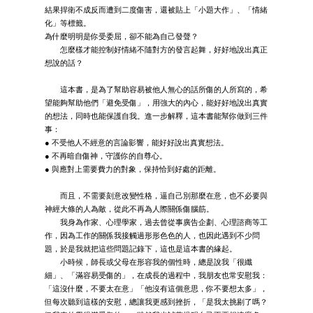
結果捍衛不成反而遭到二度傷害，還被貼上「小題大作」、「情緒
化」等標籤。
為什麼明明是你受委屈，卻不能為自己發聲？
怎麼樣才能控制好情緒不隨對方的發言起舞，好好地說出真正
想說的話？
這本書，是為了幫助容易被他人無心的話所傷的人所寫的，希
望能夠幫助他們「避免受傷」，用強大的內心，能好好地說出真實
的想法，同時也能保護自我。進一步解釋，這本書能幫你做到三件
事：
● 不受他人不經意的言論影響，能好好說出真實想法。
● 不再暗自傷神，守護你的自尊心。
● 與應對上需要費力的對象，保持恰到好處的距離。
而且，不需要刻意改變性格，逼自己別那麼在意，也不必要與
神經大條的人為敵，從此不再為人際關係傷腦筋。
我身為作家、心理學家，過去曾從事廣告企劃、心理諮商等工
作，因為工作的關係我接觸過形形色色的人，也因此遇到不少問
題，於是我就把這些問題記錄下，這也是這本書的緣起。
小時候，師長或父母在形容我的個性時，總是說我「很纖
細」、「滿容易受傷的」，在成長的過程中，我朋友也常安慰我：
「這沒什麼，不要太在意」「他沒有這個意思，你不要想太多」，
但每次聽到這樣的安慰，總讓我更感到挫折，「是我太挑剔了嗎？