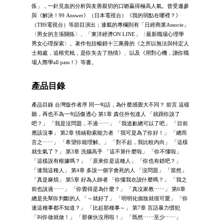
係」，一針見血的分析與友善親切的口吻贏得極高人氣。曾受邀參
與《解決！99 Answer》（日本電視台）《我的弱點在哪裡？》
（TBS電視台）等節目演出；連載的專欄則有「日經商業Associe」
〈男女的主張關係〉、「東洋經濟ON LINE」〈最新職場心理學
男女心理探索〉。著作包括暢銷十三萬冊的《之所以無法與特定人
士相處，追根究柢，是你失去了熱情》、以及《用對心機，讓你職
場人際學all pass！》等書。
產品目錄
產品目錄 台灣版作者序 同一句話，為什麼感覺大不同？ 前言 這樣
聽，再也不為一句話傷透心 第1章 責任外包達人 「就跟你說了
吧？」 「我是沒問題，不過⋯⋯」 「我道歉總可以了吧」 「目前
應該沒事」 第2章 情緒勒索能力者 「我可是為了你好！」 「總而
言之⋯⋯」 「希望你能理解。」 「對不起，我比較內向」 「這樣
就生氣了？」 第3章 洗腦高手 「這不算什麼啦」 「你不懂啦」
「這樣說有根據嗎？」 「原來你是這種人」 「你也有錯吧？」
「連我這種人」 第4章 多說一個字會死的人 「沒問題」 「當然」
「真是麻煩」 第5章 好為人師者 「你懂我在說什麼嗎？」 「我之
前也說過⋯⋯」 「你覺得是為什麼？」 「真沒家教⋯⋯」 第6章
總是先幫你判斷的人 「～就好了」 「明明化個妝就很可愛」 「你
連這種事都不知道？」 「比起那種事～」 第7章 言語暴力慣犯
「叫你做就做！」 「那傢伙沒用啦！」 「既然⋯⋯至少⋯⋯」