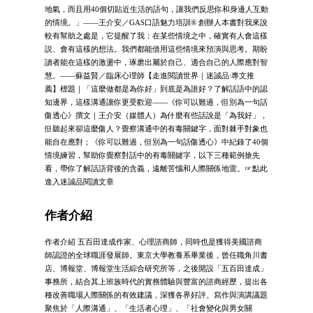
地氣，而且用40個切貼近生活的語句，讓我們反思你和身邊人互動
的情境。」——王介安／GAS口語魅力培訓® 創辦人本書對我來說
較有幫助之處是，它提醒了我：在某些情境之中，確實有人會這樣
説、會有這樣的想法。我們都能借用這些情境來預演與思考。期盼
讀者能在這樣的激盪中，琢磨出屬於自己、適合自己的人際應對智
慧。——蘇益賢／臨床心理師【走進閱讀世界｜迷誠品:專文推
薦】標題｜「這麼做都是為你好」到底是為誰好？了解話語中的認
知邊界，這樣溝通讓你更受歡迎——《你可以難過，但別為一句話
傷透心》撰文｜王介安（媒體人）為什麼有些話說是「為我好」，
但聽起來卻這麼傷人？覺察溝通中的有毒關鍵字，面對棘手對象也
能自在應對；《你可以難過，但別為一句話傷透心》中紀錄了40個
情境練習，幫助你覺察對話中的有毒關鍵字，以下三種範例搶先
看，帶你了解話語背後的含義，遠離苦惱和人際關係地雷。☞點此
進入迷誠品閱讀文章
作者介紹
作者介紹 五百田達成作家、心理諮商師，同時也是獲得美國諮商
師認證的全球職涯發展師。東京大學教養系畢業後，曾任職角川書
店、博報堂、博報堂生活綜合研究所等，之後開設「五百田達成」
事務所，結合其上班族時代的實務體驗與豐富的諮商經歷，提出各
種改善職場人際關係的有效建議，深獲各界好評。寫作與演講議題
聚焦於「人際溝通」、「生活者心理」、「社會變化與男女關