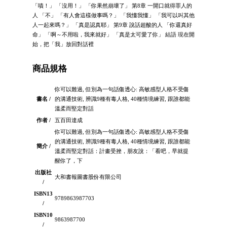
「嘖！」 「沒用！」 「你果然崩壞了」 第8章 一開口就得罪人的
人 「不」 「有人會這樣做事嗎？」 「我懂我懂」 「我可以叫其他
人一起來嗎？」 「真是認真耶」 第9章 說話超酸的人 「你還真好
命」 「啊～不用啦，我來就好」 「真是太可愛了你」 結語 現在開
始，把「我」放回對話裡
商品規格
你可以難過, 但別為一句話傷透心: 高敏感型人格不受傷
書名 /
的溝通技術, 辨識9種有毒人格, 40種情境練習, 跟誰都能
溫柔而堅定對話
作者 /
五百田達成
你可以難過, 但別為一句話傷透心: 高敏感型人格不受傷
的溝通技術, 辨識9種有毒人格, 40種情境練習, 跟誰都能
簡介 /
溫柔而堅定對話：計畫受挫，朋友說：「看吧，早就提
醒你了，下
出版社
大和書報圖書股份有限公司
/
ISBN13
9789863987703
/
ISBN10
9863987700
/