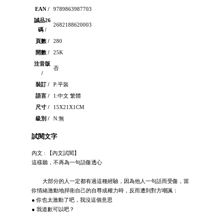
EAN /
9789863987703
誠品26
2682188620003
碼 /
頁數 /
280
開數 /
25K
注音版
否
/
裝訂 /
P:平裝
語言 /
1:中文 繁體
尺寸 /
15X21X1CM
級別 /
N:無
試閱文字
內文 : 【內文試閱】
這樣聽，不再為一句話傷透心
大部分的人一定都有過這種經驗，因為他人一句話而受傷，當
你情緒激動地捍衛自己的自尊或權力時，反而遭到對方嘲諷：
● 你也太激動了吧，我沒這個意思
● 我道歉可以吧？