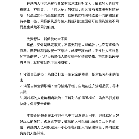
鈍感的人很容易被誤會帶有惡意或針對某人，敏感的人也經常
被貼上「神經質」、「想太多」的標籤，但其實兩者並沒有對錯好
壞，只是認知不同產生的歧異，就像我們拍照時透過不同的濾鏡看
待事物一樣，同樣的風景每個人捕捉到的畫面卻可能因為濾鏡不同
而產生截然不同的解讀。
改變想法，關係從此大不同
當然，受傷是既定事實，不需要刻意去理解誰，也沒有這樣的
義務。但若能稍微改變一下想法，就能守護自己，不被他人不經意
的言論傷害，也能大幅降低人際互動中的情緒勞務。當你開始改變
思考時，就能收到以下三種成效：
1. 守護自己的心：為自己打造一個安全的堡壘，抵禦任何外來的傷
害
2. 溝通自然變得順暢：當你情緒平穩，自然能提升溝通品質，尋求
共識
3. 與鈍感的人也能相處融洽：了解對方的溝通模式，為自己打好預
防針，保持安全距離
本書介紹40個在工作與生活中可以派得上用場、與鈍感的人好
好說話的竅門。透過這本書，敏感的人可以藉此保護自己不再受
傷，鈍感的人也可以避免不小心傷害到別人而搞壞關係，共同建立
良好的人際關係。