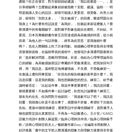
露能？你正在發言，對方卻頻頻給建議：「我以前都是⋯⋯。」是
分享經驗嗎？怎麼聽起來像頻頻被指教？安慰、建議、協助⋯⋯明
明是能讓人安心的話語，卻很可能讓人更委屈、很受傷。向旁人傾
訴，卻得到「別想太多」、「別太敏感了」的回應，難道問題出在
我身上？為什麼有些話說是「為我好」，但聽起來卻這麼傷人？覺
察溝通中的有毒關鍵字，面對棘手對象也能自在應對。不糾結、不
委屈。日本百萬暢銷書作家五百田達成因為高敏感的特質，從小就
容易「為他人的一句話所傷」，經常為此苦思「是我做錯什麼
嗎？」也在人際關係上吃了許多悶虧。他接觸心理學並取得全球職
涯發展師資格，在協助學員的過程中，他發現許多溝通問題都來自
於「急於解決問題，忽略同理情緒」於是，他結合心理學理論與自
己的經驗，為高敏感族群設計專屬的不受傷溝通法。把我加回句子
裡，用「我訊息」溫和堅定地傳遞情緒，不失禮、不受傷練習一、
在會議上遭到同事質疑：「你現在的報告根據的基準是什麼？」我
訊息回覆：這是我的觀點，我也想聽聽您的想法。練習二、給予建
議時被否定：「比起這件事，我這件事更重要吧！」我訊息回覆：
都很重要喔！不如兩件事一起討論吧，你想先討論哪個？練習三、
朋友失約在先，你詢問對方他卻回：「我道歉可以了吧？」我訊息
回覆：我很擔心你是不是出事了，感覺很不舒服，希望你下次能先
告知。透過40個情境練習，覺察對話中的毒性關鍵字，面對棘手人
物也能堅定說出真實想法，不再為一句話傷透心。王介安／GAS口
語魅力培訓® 創辦人蘇益賢／臨床心理師洪仲清／臨床心理師蘇予
昕／諮商心理師莎莉夫人／暢銷書作家Zoey／佐編茶水間創辦人
好評推薦「書中的文字把人際溝通的想像力與理解力落實得非常接