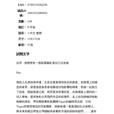
EAN /
9789576584299
誠品26
2681931086004
碼 /
頁數 /
248
裝訂 /
P:平裝
語言 /
1:中文 繁體
尺寸 /
23X17CM
級別 /
N:無
試閱文字
自序 : 身體裡有一股能量驅使著自己往前衝
Hao
我的人生真的很幸運，生長在素食環境良好的家庭，初戀遇上的雖
是肉食男，卻透過蔬食美食地圖成功地影響他轉素，然後一起創立
了頻道，開啟推廣之路。然而更加幸運的是，在推廣路上遇到的一
切人事物：最初無私分享我們作品的前輩們、走上街頭積極捍衛動
物權的朋友、帶領整個餐飲集團轉Vegan的總經理夫婦、引領
Vegan與裸買潮流的市集團隊、推動每週一素風潮的社企創辦人、
將未來肉產品帶進台灣撼動肉食餐飲市場的廚師與顧問......，還有