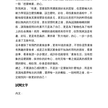
一顆「想要轉素」的心。
對我來說，「吃素」需要面對周遭親朋好友的質疑，也需要極大的
耐力學習該怎麼找餐廳、該怎麼吃。好在，尋找素食的過程中，不
斷地發現素食其實很豐富也很多元，甚至以往意想不到的料理也能
都以無肉的方式呈現，更在習慣吃素之後，因為認識動物權的關
係，讓我徹底明白吃素不只是為了自己，更是為了動物也為了地球
上的生命萬物！然而，轉變的過程雖然有些辛苦，但對我來說是有
趣、好玩，更是有意義的，秉持著「對大地好」的心，一步一步也
走過了五個年頭。
這本書除了有我們的素食故事，更有90道的食譜，不管你是對素食
有興趣的葷食者，或是正在嘗試素食卻不知為何而吃的朋友，看著
故事、看著食譜一步步嘗試，或許你也能發現「素食生活」沒有想
像的這麼困難，保持你的好奇心，在吃完每一餐之後認真的感受身
體的變化，相信我，你會是很舒服的。
總之，不要讓自己感到壓力，不是說一定要做到什麼地步，而是有
意識地選擇每次的消費，選擇每一次的餐點，一段時間之後，你一
定能找到一個更好的自己！
試閱文字
內文 :