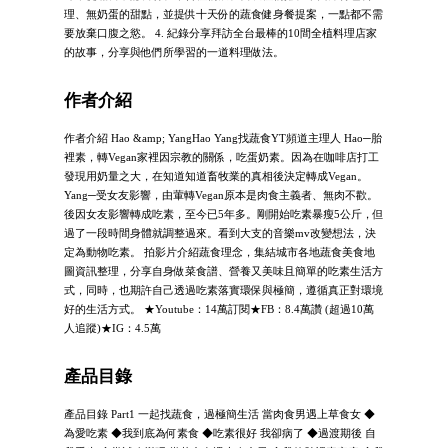
理、無奶蛋的甜點，並提供十天份的蔬食健身餐提案，一點都不需
要放棄口腹之慾。 4. 紀錄分享拜訪全台最棒的10間全植料理店家
的故事，分享與他們所學習的一道料理做法。
作者介紹
作者介紹 Hao &amp; YangHao Yang找蔬食YT頻道主理人 Hao─胎
裡素，轉Vegan家裡因宗教的關係，吃蛋奶素。因為在咖啡店打工
發現用奶量之大，在知道知道畜牧業的真相後決定轉成Vegan。
Yang─受女友影響，由葷轉Vegan原本是肉食主義者、無肉不歡。
後因女友影響轉成吃素，至今已5年多。剛開始吃素暴瘦5公斤，但
過了一段時間身體就調整過來。看到大支的音樂mv改變想法，決
定為動物吃素。 拍影片介紹蔬食理念，集結城市各地蔬食美食地
圖資訊整理，分享自身做菜食譜、營養又美味且簡單的吃素生活方
式，同時，也期許自己透過吃素落實環保與極簡，遵循真正對環境
好的生活方式。 ★Youtube：14萬訂閱★FB：8.4萬讚 (超過10萬
人追蹤)★IG：4.5萬
產品目錄
產品目錄 Part1 一起找蔬食，過極簡生活 當肉食男遇上草食女 ◆
為愛吃素 ◆我到底為何素食 ◆吃素很好 我卻病了 ◆過渡期後 自