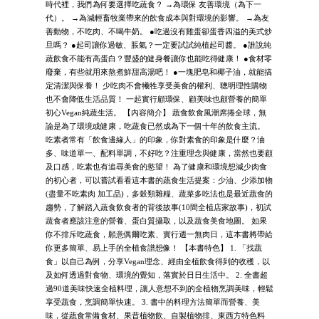
時代裡，我們為何要選擇吃蔬食？ →為環保 友善環境（為下一
代）。 →為減輕畜牧業帶來的飲食成本與對環境的影響。 →為友
善動物，不吃肉、不喝牛奶。 ●吃過沒有雞蛋卻蛋香四溢的美式炒
旦嗎？ ●起司讓你過敏、脹氣？一定要試試純植起司醬。 ●誰說純
蔬飲食不能有高蛋白？豐盛的健身餐讓你也能吃得健康！ ●食材零
廢棄，有些就用來熬煮鮮甜高湯吧！ ●一塊肥皂和椰子油，就能搞
定清潔與保養！ 少吃肉不會犧牲享受美食的權利、聰明理性購物
也不會降低生活品質！ 一起實行顧環保、顧美味也顧營養的簡單
初心Vegan純蔬生活。 【內容簡介】 蔬食飲食風潮席捲全球，無
論是為了環境或健康，吃蔬食已然成為下一個十年的飲食主流。
吃素者常有「飲食邊緣人」的印象，你對素食的印象是什麼？油
多、味道單一、配料單調，不好吃？注重理念與健康，當然也要顧
及口感，吃素也有追尋美食的慾望！ 為了健康和環境想減少肉食
的初心者，可以嘗試看看這本書的蔬食生活提案：少油、少添加物
(盡量不吃素肉 加工品)，多穀類雜糧、蔬菜多吃法也是最近蔬食的
趨勢，了解踏入蔬食飲食者的背後故事(10間全植店家故事)，初試
蔬食者應該注意的營養、蛋白質攝取，以及蔬食美食地圖。 如果
你不排斥吃蔬食，願意偶爾吃素、實行週一無肉日，這本書將帶給
你更多簡單、易上手的全植食譜想像！ 【本書特色】 1. 「找蔬
食」以自己為例，分享Vegan理念、經由全植飲食得到的收穫，以
及如何透過對食物、環境的覺知，落實於日日生活中。 2. 全書超
過90道美味快速全植料理，讓人意想不到的全植物烹調美味，輕鬆
享受蔬食，烹調簡單快速。 3. 書中的料理方法簡單而營養、美
味，從蔬食常備食材、果昔植物飲、自製植物排、東西方特色料