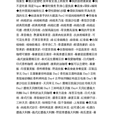
我重生 ◆嘗試改變吧 當草食女遇上肉食男 ◆我的胎裡素家庭 ◆我
不是吃素 我是Vegan ◆懂吃懂煮 對身心靈負責 ◆蔬食x環保x極簡
◆意外開展的極簡生活 ◆理性購物5步驟 ◆環保與極簡 即為有意
識的生活 ◆給蔬食新手的8大建議 Part2 80道純植物料理 ◆常備食
材 -純植奶油 -純植帕瑪森 -純植美乃滋 -凱薩沙拉醬 -番茄莎莎醬 -
經典照燒醬 -經典燒烤醬 -純植紅醬 -純植青醬 -純植白醬 -純植起
司醬 -煙燻天貝培根 -自製瑪薩拉粉 -零浪費高湯塊 ◆我的早安果
昔 -果昔概念 -艷夏莓果果昔 -蘋果肉桂派果昔 -抗炎柑橘果昔 -可
可花生果昔 -芒果百香果昔 -綠 紅拿鐵概念 -綠拿鐵 -紅拿鐵 ◆自製
植物飲 -植物飲概念 -香草杏仁乃 -香濃腰果奶 -醇濃燕麥奶 -綜合
堅果奶 -療癒薑黃奶 -印度茶拿鐵 ◆自製植物排 -卡茲蔬菜排 -南瓜
咖哩可樂餅 -藜麥菇菇豆腐排 -和風青醬豆腐排 -藜麥菇菇鷹嘴豆排
-義式披薩鷹嘴豆排 -泰式花生鷹嘴豆排 ◆我愛咖哩飯 -日式咖哩 -
印式香料咖哩 -泰式綠咖哩 -腰果奶油咖哩 ◆飯可以怎麼吃 -藜麥
飯 -印度薑黃飯 -香料椰香飯 -野蔬炊飯 ◆蔬食健身餐提案 -豆製品
單元 Day1 豆腐藜麥排時蔬飯 Day2 香煎板豆腐時蔬飯 Day3 豆乾
青龍椒炒麵佐香料烤時蔬 Day4 古早味拌麵佐時蔬豆包捲 Day5 藜
麥沙拉佐豆腐藜麥排 -天貝單元 Day1 鷹嘴豆凱薩沙拉佐培根天貝
Day2 醬燒天貝佛陀碗 Day3 三杯時蔬天貝飯 Day4 天貝紅醬義大
利麵 Day5 香料奶油天貝咖哩 ◆東方蔬食 -海苔豆包捲 -日式大阪
燒 -泰式打拋 -青龍椒炒豆乾 -醬香豆腐煲 -麻婆豆腐 -紅燒獅子頭 -
三杯天貝 -醬燒天貝 -味噌茄子燒 -茄子蒲燒鰻 -上海菜飯 ◆西方蔬
食 -純植美式炒旦 -香料烤蔬菜 -酥烤豆米花 -起司通心粉 -松露白
醬義大利麵 -義式紅醬義大利麵 -野菇青醬義大利麵 -南瓜濃湯 -蕃