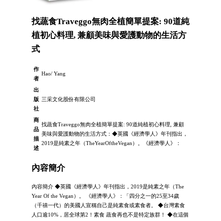
找蔬食Traveggo無肉全植簡單提案: 90道純
植初心料理, 兼顧美味與愛護動物的生活方
式
作
Hao/ Yang
者
出
版
三采文化股份有限公司
社
商
找蔬食Traveggo無肉全植簡單提案: 90道純植初心料理, 兼顧
品
美味與愛護動物的生活方式：◆英國《經濟學人》年刊指出，
描
2019是純素之年（TheYearOftheVegan）。《經濟學人》：
述
內容簡介
內容簡介 ◆英國《經濟學人》年刊指出，2019是純素之年（The
Year Of the Vegan）。 《經濟學人》：「四分之一的25至34歲
（千禧一代）的美國人宣稱自己是純素食或素食者。 ◆台灣素食
人口逾10%，居全球第2！素食 蔬食再也不是特定族群！ ◆在這個