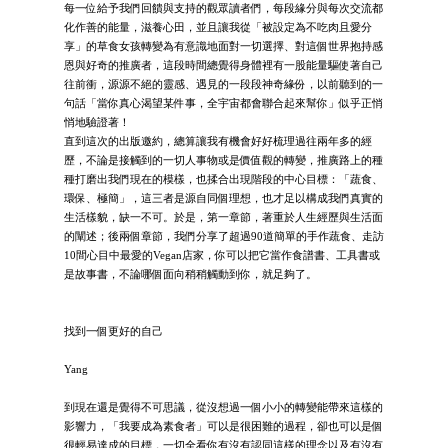
每一位給予我們回饋與支持的觀眾讀者們，每段緣分與每次交流都
化作善的能量，滋養心田，並且讓我從「被設定為不吃肉且愛分
享」的草食女孩轉變為有意識地面對一切選擇、對這個世界抱持感
恩與好奇的推廣者，這段時間總覺得身體裡有一股能量驅使著自己
往前衝，源源不絕的靈感、遇見的一段段神奇緣份，以前聽到的一
句話「當你真心渴望某件事，全宇宙都會聯合起來幫你」似乎正悄
悄地驗證著！
直到這次的出版邀約，總算讓我有機會好好梳理過往兩年多的經
歷，不論是接觸到的一切人事物或是價值觀的轉變，推廣路上的種
種打磨出我們現在的模樣，也揉合出現階段的中心目標：「蔬食、
環保、極簡」，這三者是源自同個理想，也才足以構成我們真實的
生活樣貌，缺一不可。於是，第一章節，著重於人生經歷與生活面
的闡述；後兩個章節，我們分享了超過90道簡單的手作蔬食、走訪
10間心目中最愛的Vegan店家，你可以把它當作食譜書、工具書或
是故事書，不論哪個面向稍稍觸動到你，就足夠了。
找到一個更好的自己
Yang
到現在還是覺得不可思議，從沒想過一個小小的轉變能帶來這樣的
影響力，「我要成為素食者」可以是很困難的過程，卻也可以是個
很輕易達成的目標，一切全看你有沒有認同這樣的理念以及有沒有