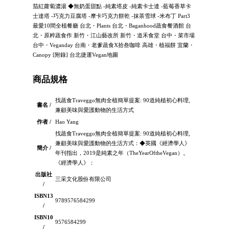
茄紅蘿蔔濃湯 ◆無奶蛋甜點 -純素塔皮 -純素卡士達 -藍莓香草卡
士達塔 -巧克力豆腐塔 -摩卡巧克力餅乾 -抹茶雪球 -米布丁 Part3
最愛10間全植餐廳 台北・Plants 台北・Baganhood蔬食餐酒館 台
北・原粹蔬食作 新竹・江山藝改所 新竹・道禾食堂 台中・菜市場
台中・Veganday 台南・老爹蔬食X拾叁咖啡 高雄・植福餅 宜蘭・
Canopy [附錄] 台北捷運Vegan地圖
商品規格
找蔬食Traveggo無肉全植簡單提案: 90道純植初心料理,
書名 /
兼顧美味與愛護動物的生活方式
作者 /
Hao Yang
找蔬食Traveggo無肉全植簡單提案: 90道純植初心料理,
兼顧美味與愛護動物的生活方式：◆英國《經濟學人》
簡介 /
年刊指出，2019是純素之年（TheYearOftheVegan）。
《經濟學人》：
出版社
三采文化股份有限公司
/
ISBN13
9789576584299
/
ISBN10
9576584299
/