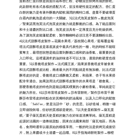
蛋糕杏仁蛋白餅是由蛋白霜和杏仁粉、砂糖混合烘烤而成的餅乾。
此款餅乾有各式各樣的搭配方式，並沒有硬性規定的配方。杏仁蛋
白餅的魅力是有著外酥脆內鬆軟濕潤的獨特口感。盡量不要破壞蛋
白霜內的氣泡是成功的一大關鍵。3以法式泡芙皮製作→脆皮泡芙
╱聖東諾黑泡芙法式泡芙皮的魅力就是酥脆的口感。為了能品嘗到
和卡士達醬的對比口感，泡芙皮須具有一定厚度且充分乾燥烘烤。
為了讓泡芙皮能蓬鬆柔軟，製作麵糊時必須注意不要讓麵粉出筋。
4以法式甜酥塔皮製作→花園水果塔╱荔枝開心果塔╱藍莓覆盆莓
塔法式甜酥塔皮是基底派皮中最具代表性的一種，吃的時候不能喧
賓奪主，最理想狀態是能品嘗到酥脆口感和奶油香氣，最重要的是
入口即化。這裡還講求奶油的味道不可以太強，適當的軟硬度也很
重要。5以香脆塔皮製作→法式國王派╱蘋果派香脆塔皮常被拿來
和法式甜酥塔皮比較，兩者最大的不同點就是有無加糖。比法式甜
酥塔皮好的是，香脆塔皮口感酥脆又柔軟，和蘋果、杏子等水果搭
配非常適合。如果說用法式甜酥塔皮製作的水果塔是「都會風」，
那麼香脆塔皮的特色則是能品嚐其樸實的小麥粉香氣，單純就是它
的魅力所在。6以莎布雷塔皮製作→莎布雷餅乾╱製作莎布雷千層
酥莎布雷塔皮的特點在於其獨特的奶油風味，以及入口即化的鬆散
口感。「Sabl’ee」便是法語中「砂」的意思。以砂造城，稍微一碰
立即崩毀倒塌，但砂的質感卻是硬的。7以天使蛋糕製作→薩瓦蛋
糕╱栗子薩瓦蛋糕天使蛋糕的魅力在於味道清爽單純。薩瓦蛋糕是
起源於法國的一道傳統甜點，因來自法國東南部「薩瓦地區」而為
名，食用時通常以最原始的模樣享用。一般的吃法是烘烤完成後切
片，附上果醬或卡士達醬一起品嚐。8以手指海綿餅乾製作→柳橙