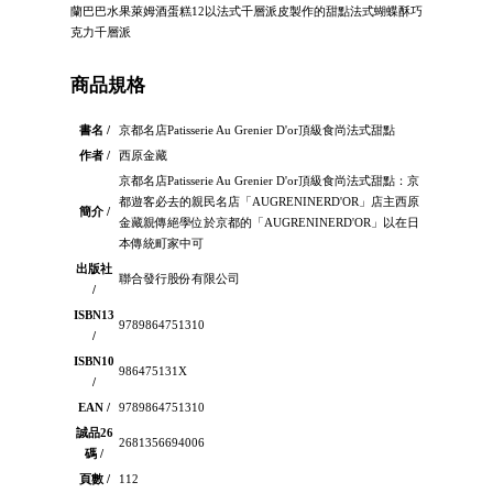
蘭巴巴水果萊姆酒蛋糕12以法式千層派皮製作的甜點法式蝴蝶酥巧
克力千層派
商品規格
書名 /
京都名店Patisserie Au Grenier D'or頂級食尚法式甜點
作者 /
西原金藏
京都名店Patisserie Au Grenier D'or頂級食尚法式甜點：京
都遊客必去的親民名店「AUGRENINERD'OR」店主西原
簡介 /
金藏親傳絕學位於京都的「AUGRENINERD'OR」以在日
本傳統町家中可
出版社
聯合發行股份有限公司
/
ISBN13
9789864751310
/
ISBN10
986475131X
/
EAN /
9789864751310
誠品26
2681356694006
碼 /
頁數 /
112