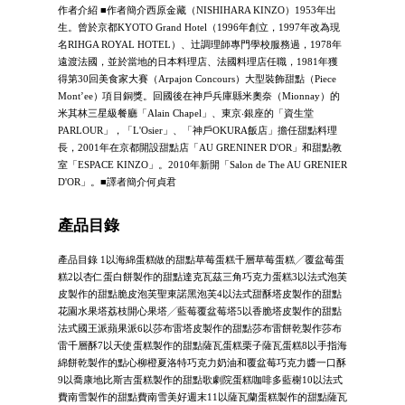
作者介紹 ■作者簡介西原金藏（NISHIHARA KINZO）1953年出
生。曾於京都KYOTO Grand Hotel（1996年創立，1997年改為現
名RIHGA ROYAL HOTEL）、辻調理師專門學校服務過，1978年
遠渡法國，並於當地的日本料理店、法國料理店任職，1981年獲
得第30回美食家大賽（Arpajon Concours）大型裝飾甜點（Piece
Mont’ee）項目銅獎。回國後在神戶兵庫縣米奧奈（Mionnay）的
米其林三星級餐廳「Alain Chapel」、東京‧銀座的「資生堂
PARLOUR」，「L'Osier」、「神戶OKURA飯店」擔任甜點料理
長，2001年在京都開設甜點店「AU GRENINER D'OR」和甜點教
室「ESPACE KINZO」。2010年新開「Salon de The AU GRENIER
D'OR」。■譯者簡介何貞君
產品目錄
產品目錄 1以海綿蛋糕做的甜點草莓蛋糕千層草莓蛋糕╱覆盆莓蛋
糕2以杏仁蛋白餅製作的甜點達克瓦茲三角巧克力蛋糕3以法式泡芙
皮製作的甜點脆皮泡芙聖東諾黑泡芙4以法式甜酥塔皮製作的甜點
花園水果塔荔枝開心果塔╱藍莓覆盆莓塔5以香脆塔皮製作的甜點
法式國王派蘋果派6以莎布雷塔皮製作的甜點莎布雷餅乾製作莎布
雷千層酥7以天使蛋糕製作的甜點薩瓦蛋糕栗子薩瓦蛋糕8以手指海
綿餅乾製作的點心柳橙夏洛特巧克力奶油和覆盆莓巧克力醬一口酥
9以喬康地比斯吉蛋糕製作的甜點歌劇院蛋糕咖啡多藍榭10以法式
費南雪製作的甜點費南雪美好週末11以薩瓦蘭蛋糕製作的甜點薩瓦