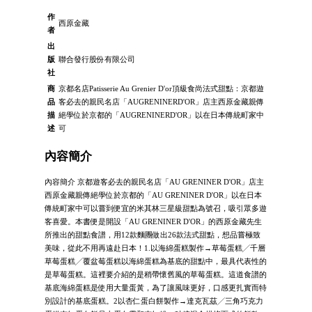
作
西原金藏
者
出
版
聯合發行股份有限公司
社
商
京都名店Patisserie Au Grenier D'or頂級食尚法式甜點：京都遊
品
客必去的親民名店「AUGRENINERD'OR」店主西原金藏親傳
描
絕學位於京都的「AUGRENINERD'OR」以在日本傳統町家中
述
可
內容簡介
內容簡介 京都遊客必去的親民名店「AU GRENINER D'OR」店主
西原金藏親傳絕學位於京都的「AU GRENINER D'OR」以在日本
傳統町家中可以嘗到便宜的米其林三星級甜點為號召，吸引眾多遊
客喜愛。本書便是開設「AU GRENINER D'OR」的西原金藏先生
所推出的甜點食譜，用12款麵團做出26款法式甜點，想品嘗極致
美味，從此不用再遠赴日本！1.以海綿蛋糕製作→草莓蛋糕╱千層
草莓蛋糕╱覆盆莓蛋糕以海綿蛋糕為基底的甜點中，最具代表性的
是草莓蛋糕。這裡要介紹的是稍帶懷舊風的草莓蛋糕。這道食譜的
基底海綿蛋糕是使用大量蛋黃，為了讓風味更好，口感更扎實而特
別設計的基底蛋糕。2以杏仁蛋白餅製作→達克瓦茲╱三角巧克力