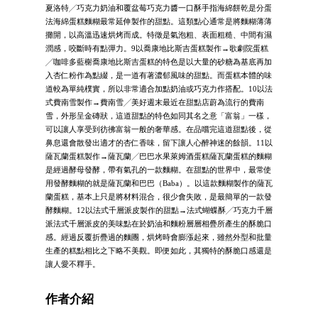
夏洛特╱巧克力奶油和覆盆莓巧克力醬一口酥手指海綿餅乾是分蛋
法海綿蛋糕麵糊最常延伸製作的甜點。這類點心通常是將麵糊薄薄
攤開，以高溫迅速烘烤而成。特徵是氣泡粗、表面粗糙、中間有濕
潤感，咬斷時有點彈力。9以喬康地比斯吉蛋糕製作→歌劇院蛋糕
╱咖啡多藍榭喬康地比斯吉蛋糕的特色是以大量的砂糖為基底再加
入杏仁粉作為點綴，是一道有著濃郁風味的甜點。而蛋糕本體的味
道較為單純樸實，所以非常適合加點奶油或巧克力作搭配。10以法
式費南雪製作→費南雪╱美好週末最近在甜點店蔚為流行的費南
雪，外形呈金磚狀，這道甜點的特色如同其名之意「富翁」一樣，
可以讓人享受到彷彿富翁一般的奢華感。在品嚐完這道甜點後，從
鼻息還會散發出適才的杏仁香味，留下讓人心醉神迷的餘韻。11以
薩瓦蘭蛋糕製作→薩瓦蘭╱巴巴水果萊姆酒蛋糕薩瓦蘭蛋糕的麵糊
是經過酵母發酵，帶有氣孔的一款麵糊。在甜點的世界中，最常使
用發酵麵糊的就是薩瓦蘭和巴巴（Baba）。以這款麵糊製作的薩瓦
蘭蛋糕，基本上只是將材料混合，很少會失敗，是最簡單的一款發
酵麵糊。12以法式千層派皮製作的甜點→法式蝴蝶酥╱巧克力千層
派法式千層派皮的美味點在於奶油和麵粉層層相疊所產生的酥脆口
感。經過反覆折疊過的麵團，烘烤時會膨漲起來，雖然外型和批量
生產的糕點相比之下略不美觀。即便如此，其獨特的酥脆口感還是
讓人愛不釋手。
作者介紹