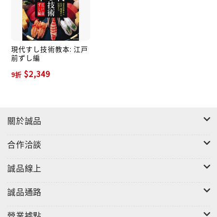
第三章 壽司拼盤的技術
從傳統的「堆疊」到平面的「直列擺盤」、「放射狀擺
盤」等，介紹各式各樣的擺盤技術，以及配色技巧。甚
現代すし技術教本: 江戸
前ずし編
至深入探討壽司「容器」的變遷、裝飾竹葉切雕的知識
$2,349
等，每一項皆有精闢的解說。
9折
本書深入淺出，介紹所有壽司、海鮮類的調理技術及知
識，堪稱壽司界的大百科，是壽司店、壽司職人應該人
關於誠品
手一本，且各種料理人，以及世界各地的壽司愛好者必
讀必備的一本書。
合作洽談
誠品線上
誠品通路
營業據點