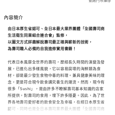
查詢門市庫存
內容簡介
由日本厚生省認可、全日本最大業界團體「全國壽司商
生活衛生同業組合連合會」監修，
以圖文方式詳盡解說壽司最正確與嶄新的技術，
為壽司職人必備的自我進修實用書籍！
代表日本風靡全世界的壽司，歷經長久時間的演變及發
展，已進化出多樣風貌，它以容易腐壞的海鮮類為食
材，卻是最少發生食物中毒的料理。兼具健康美味的理
念，更是符合現今飲食講究養生的潮流。然而，現今有
很多「Sushi」，是由許多不瞭解壽司基本知識的店家
所提供，對壽司的食用，埋下許多隱憂。因此，為了世
界各地壽司愛好者的飲食安全及幸福，在經日本厚生省
認可、同時也是全日本壽司業界最大團體「全國壽司商