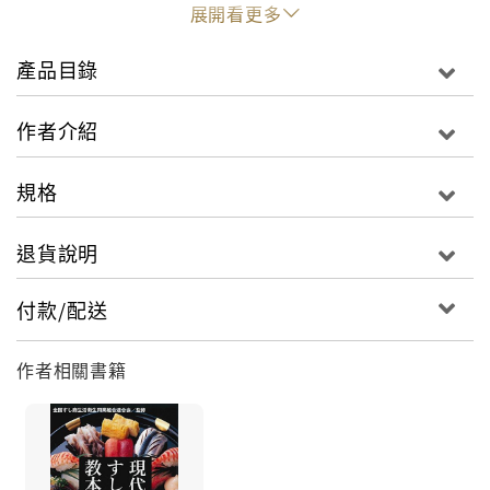
生活衛生同業組合連合會」的監修下，藉由本書提供關
展開看更多
於壽司正確且嶄新的技術。
產品目錄
本書以正確的解說及圖片彙整，將整個壽司世界分成三
大部分：
作者介紹
第一章 魚種別壽司的技術
規格
包括美豔的壽司之「華」——「赤身(紅肉)壽司」，以
鮪魚為首，鰹魚、鮭魚等皆是「赤身壽司」的類別。另
退貨說明
外還有與「赤身壽司」呈現出華麗的紅白對比「白身(白
肉)壽司」，除此之外，在玉子燒壽司等其他顏色壽司的
付款/配送
搭配下，相互襯托，達到外觀美麗、內在風味兼具的效
果。
作者相關書籍
第二章 捲物、散壽司、壽司丼的技術
包括台灣人最熟悉的捲物壽司，有粗捲、細捲、手捲
等，還有在飯上放壽司料的「散壽司」、「壽司丼」
等，在外觀及食用形式上展延壽司的所有可能性。