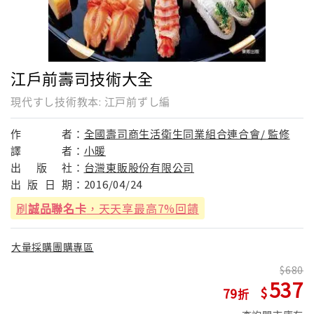
江戶前壽司技術大全
現代すし技術教本: 江戸前ずし編
作
者：
全國壽司商生活衛生同業組合連合會/ 監修
譯
者：
小暖
出
版
社：
台灣東販股份有限公司
出
版
日
期：
2016/04/24
刷
誠品聯名卡
，天天享最高7%回饋
大量採購團購專區
680
537
79