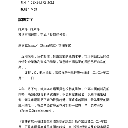
尺寸 /
21X14.8X1.5CM
級別 /
N:無
試閱文字
推薦序 : 推薦序
遵循市場週期，完成「長期好投資」
愛榭克Izaax／《Smart智富》專欄作家
「近期來看，我們相信，對應當前的股價水平，市場明顯低估肺炎
疫情對企業盈利造成的衝擊，這意味市場修正的風險已經非常的
高。」
——彼得．C．奧本海默，高盛首席全球經濟分析師，二○二○年二
月二十一日
去年二月下旬，當資本市場選擇忽視肺炎風險，仍兀自屢創新高的
同時，高盛的投資和研究團隊，不負其歷史盛名，以精準縝密研
究，領先市場洞見正確的投資趨勢。而這卓越團隊，最為重要的關
鍵人物之一，就是高盛首席全球分析師—彼得．Ｃ．奧本海默
（Peter C.Oppenheimer）。
《高盛首席分析師教你看懂進場的訊號》原作出版於二○二○年四
月，正是市場最為腥風血雨的時候。書中對於經濟以及金融市場周