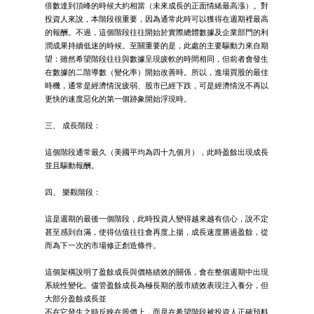
倍數達到頂峰的時候大約相當（未來成長的正面情緒最高漲）。對
投資人來說，本階段很重要，因為通常此時可以獲得在週期裡最高
的報酬。不過，這個階段往往開始於實際總體數據及企業部門的利
潤成果持續低迷的時候。至關重要的是，此處的主要驅動力來自期
望：雖然希望階段往往與數據呈現疲軟的時間相同，但前者會發生
在數據的二階導數（變化率）開始改善時。所以，進場買股的最佳
時機，通常是經濟情況疲弱、股市已經下跌，可是經濟情況不再以
更快的速度惡化的第一個跡象開始浮現時。
三、 成長階段：
這個階段通常最久（美國平均為四十九個月），此時盈餘出現成長
並且驅動報酬。
四、 樂觀階段：
這是週期的最後一個階段，此時投資人變得越來越有信心，說不定
甚至感到自滿，使得估值往往會再度上揚，成長速度勝過盈餘，從
而為下一次的市場修正創造條件。
這個架構說明了盈餘成長與價格績效的關係，會在整個週期中出現
系統性變化。儘管盈餘成長為極長期的股市績效表現注入養分，但
大部分盈餘成長並
不在它發生之時反映在股價上，而是在希望階段被投資人正確預料