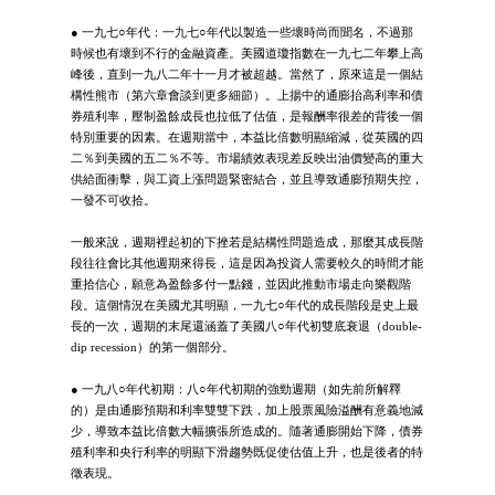
● 一九七○年代：一九七○年代以製造一些壞時尚而聞名，不過那
時候也有壞到不行的金融資產。美國道瓊指數在一九七二年攀上高
峰後，直到一九八二年十一月才被超越。當然了，原來這是一個結
構性熊市（第六章會談到更多細節）。上揚中的通膨抬高利率和債
券殖利率，壓制盈餘成長也拉低了估值，是報酬率很差的背後一個
特別重要的因素。在週期當中，本益比倍數明顯縮減，從英國的四
二％到美國的五二％不等。市場績效表現差反映出油價變高的重大
供給面衝擊，與工資上漲問題緊密結合，並且導致通膨預期失控，
一發不可收拾。
一般來說，週期裡起初的下挫若是結構性問題造成，那麼其成長階
段往往會比其他週期來得長，這是因為投資人需要較久的時間才能
重拾信心，願意為盈餘多付一點錢，並因此推動市場走向樂觀階
段。這個情況在美國尤其明顯，一九七○年代的成長階段是史上最
長的一次，週期的末尾還涵蓋了美國八○年代初雙底衰退（double-
dip recession）的第一個部分。
● 一九八○年代初期：八○年代初期的強勁週期（如先前所解釋
的）是由通膨預期和利率雙雙下跌，加上股票風險溢酬有意義地減
少，導致本益比倍數大幅擴張所造成的。隨著通膨開始下降，債券
殖利率和央行利率的明顯下滑趨勢既促使估值上升，也是後者的特
徵表現。