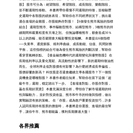
股】 股市可分為：絕望階段、希望階段、成長階段、樂觀階段，
並不斷週期性移動。 本書將帶你看懂不同週期的特徵，並檢驗歷
史週期中各類股的績效表現， 幫助你在不同經濟狀況下，挑出最
適合進場的金雞股，存股能夠存對股！ 【6個發生熊市風險的指標
組合】 週期型熊市、事件驅動型熊市、結構型熊市，3種熊市的持
續期間和嚴重程度有天壤之別。 但無論哪種熊市，都會造成30％
以上的跌幅，能否避開會大幅影響投資報酬。 本書提出6個指標
──失業率、通貨膨脹、殖利率曲線、成長動能、估值、民間財務
平衡， 這些指標的組合可做為發生熊市風險的判斷訊號，幫助你
看穿景氣轉折點。 【後金融危機時代的週期變化與優勢類股】 在
長期低利率以及量化寬鬆、高流動性的影響下，新的週期特徵油然
而生。 全球利率走低對股價有何影響？為什麼經濟成長率偏低，
股價卻屢創新高？ 科技股是否還會繼續主導各國股市？下一個投
資機會是哪種類股？ 本書作者鑑往知來，幫助你在當下這個「超
級牛市」週期，穩定踏出下一步。 【進場進對點，存股存對股，
贏在長期好買賣】 本書充滿深度分析，帶領你了解市場週期的特
性與驅動力， 並針對投資收益、熊市和牛市的特徵與指標，做出
實戰驗證有效的策略。 在「存股」成為散戶重要投資技巧，許多
人認同長期持有股票的價值時， 本書將是你選股、進場的最佳幫
手，讓你牛市、熊市都能贏，獲利長期勝過大盤！
各界推薦