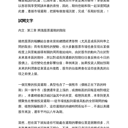
機會能讀到此書，已感幸運，能為其作序更是萬分榮幸！筆墨實難
以形容我享受閱讀本書的喜悅，因此，期待您能和我一起深度閱讀
此書，遵循市場週期，把握每個進場訊號，完成「長期好投資」！
試閱文字
內文 : 第三章 辨識股票週期的階段
雖然股票的報酬組合會依當前總體經濟形勢（尤其是成長與利率之
間的取捨）而有長期性的變動，但大多數股票市場也會呈現出某個
程度上與景氣循環有關的周而復始傾向。由於股市的動向乃出於對
未來基本面的期待，所以對成長與通膨的預期往往會反映在今日的
股價上。這些變化也會影響估值；舉例來說，如果投資人開始預期
未來的利潤會從衰退走向復甦，股市的估值將會在這些改善真的出
現之前便上揚。
一個完整的投資週期，典型包含了一個熊市（價格正在下跌的時
期）與一個牛市（股價通常是上漲的，或價格面的回報是相對穩定
的）。本書稍後會詳細討論其中的本質、樣態與差異，本章則更具
體聚焦在整個投資週期──從市場低點到最後高點的全部期間的輪
廓、樣態與驅動因子。這些週期的持續時間長短不一，不過以美國
股市來說，通常平均以八年為期。
當然，想在當下就知道你可能處在週期的哪個位置是困難得多，只