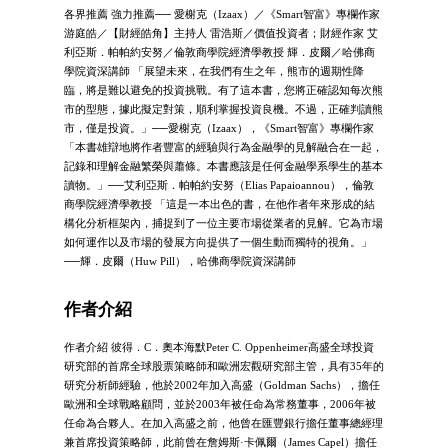
各界推薦 強力推薦── 愛榭克（Izaax）／《Smart智富》專欄作家
游庭皓／【財經皓角】主持人 雷浩斯／價值投資者；財經作家 艾
利亞斯．帕帕約安努／倫敦商學院經濟學教授 輝．皮爾／哈佛商
學院資深講師 「展望未來，在我們有生之年，熊市的週期性降
臨，將是難以避免的投資挑戰。有了這本書，您將正確認知每次熊
市的型態，據此擬定對策，順利掌握投資良機。不過，正確判讀熊
市，僅是投資。」──愛榭克（Izaax），《Smart智富》專欄作家
「本書雄辯地將作者豐富的經驗與行為金融學的見解融合在一起，
記錄和理解金融繁榮與蕭條。本書應該是任何金融學系學生的基本
讀物。」──艾利亞斯．帕帕約安努（Elias Papaioannou），倫敦
商學院經濟學教授 「這是一本出色的書，在他作者年來形成的結
構化分析框架內，捕捉到了一位主要市場從業者的見解。它為市場
如何運作以及市場的發展方向提供了一個生動而獨特的視角。」
──輝．皮爾（Huw Pill），哈佛商學院資深講師
作者介紹
作者介紹 彼得．C．奧本海默Peter C. Oppenheimer高盛全球投資
研究部的首席全球股票策略師和歐洲宏觀研究部主管，具有35年的
研究分析師經驗，他於2002年加入高盛（Goldman Sachs），擔任
歐洲和全球戰略顧問，並於2003年被任命為常務董事，2006年被
任命為合夥人。在加入高盛之前，他曾在匯豐銀行擔任董事總經理
兼首席投資策略師，此前曾在詹姆斯·卡佩爾（James Capel）擔任