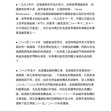
● 一九九○年代：這個週期非常強大有力。此時經濟穩健成長，但
通膨和利率不高，經常被形容為「大溫和時期」（Great
Moderation）。有部分隨著蘇聯崩解和中國開放後出現的全球化現
象，也帶來重大的綜合效應。一九九五年十一月，中國正式提出加
入世界貿易組織（WTO）的要求（雖然直到二○○一年十二月十一
日才成為正式會員）。央行走向獨立性也是經濟週期有感穩定的重
要貢獻因素之一。
● 二○○○至二○○七年：就盈餘成長而言，這段時期是所有大型股市
最好的一個週期，可是也帶給投資人一些最低的報酬。問題出在這
個週期裡很多強勁的利潤成長，一定程度上是金融部門增加槓桿導
致超高盈餘所帶動出來的，在美國次級房貸危機之後就化為泡影
了。
● 二○○八年迄今：這是繼金融危機之後、也是截至目前最長的一
個週期（第九章會有詳細討論），不過基於好幾個原因，它跟其他
週期相當不同。首先，由於全球金融危機具有滾動性，加上美國在
二○○七／二○○八年房市出問題的餘波盪漾，這個週期的階段性遭
到嚴重扭曲，尤其是美國以外地區。特別在美國帶頭發生危機以
後，歐洲的主權債務危機成為二○一○／二○一一年金融市場危機的
主要焦點，而正當瀰漫歐洲的恐懼開始平息之時，新興市場與商品
價格下跌又導致二○一五／二○一六年的重挫。