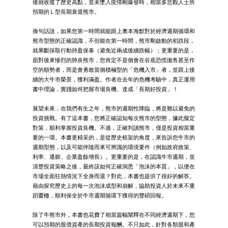
後就收復了歷史高點，並未墜入疫情剛爆發時，相當多悲觀人士所
預期的Ｌ型長期衰退熊市。
換句話說，如果您第一時間就能跟上奧本海默對於經濟週期循環和
熊市型態的正確認識，不但能在第一時間，熊市剛啟動的初跌段，
就果斷採取行動持盈保泰（避免近兩成後續跌幅）；更重要的是，
面對後來慘烈的肺炎熊市，您肯定不是個會在谷底恐慌拋售甚至作
空的順勢者，而是會勇敢當個積極型的「危機入市」者，並跟上後
續的大牛市榮景，獲利滿盈。作者在去年的危機考驗中，真正運用
書中理論，實踐如何把握市場良機、達成「長期好投資」！
展望未來，在我們有生之年，熊市的週期性降臨，將是難以避免的
投資挑戰。有了這本書，您將正確認知每次熊市的型態，據此擬定
對策，順利掌握投資良機。不過，正確判讀熊市，僅是投資相當重
要的一環。本書更精采的，是從歷史框架的角度，來告訴您牛市的
週期型態，以及可能伴隨而來可辨識的環境要件（例如政府政策、
利率、通膨、企業盈餘增長）。更重要的是，在認識牛市週期，並
清楚投資策略之後，最終該如何正確洞悉「泡沫的本質」，以便在
市場全面狂熱情況下全身而退？對此，本書也提供了很好的解答。
藉由探究歷史上的每一次泡沫成型和崩解，協助投資人於未來不重
蹈覆轍，順利保全於牛市週期循環下獲得的豐碩回報。
除了牛熊市外，本書也花費了相當篇幅闡釋在不同經濟週期下，您
可以預期的股債資產的長期投資報酬。不只如此，針對各類股和產