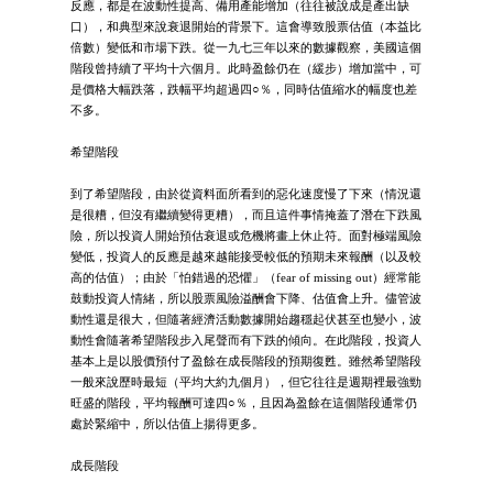
反應，都是在波動性提高、備用產能增加（往往被說成是產出缺
口），和典型來說衰退開始的背景下。這會導致股票估值（本益比
倍數）變低和市場下跌。從一九七三年以來的數據觀察，美國這個
階段曾持續了平均十六個月。此時盈餘仍在（緩步）增加當中，可
是價格大幅跌落，跌幅平均超過四○％，同時估值縮水的幅度也差
不多。
希望階段
到了希望階段，由於從資料面所看到的惡化速度慢了下來（情況還
是很糟，但沒有繼續變得更糟），而且這件事情掩蓋了潛在下跌風
險，所以投資人開始預估衰退或危機將畫上休止符。面對極端風險
變低，投資人的反應是越來越能接受較低的預期未來報酬（以及較
高的估值）；由於「怕錯過的恐懼」（fear of missing out）經常能
鼓動投資人情緒，所以股票風險溢酬會下降、估值會上升。儘管波
動性還是很大，但隨著經濟活動數據開始趨穩起伏甚至也變小，波
動性會隨著希望階段步入尾聲而有下跌的傾向。在此階段，投資人
基本上是以股價預付了盈餘在成長階段的預期復甦。雖然希望階段
一般來說歷時最短（平均大約九個月），但它往往是週期裡最強勁
旺盛的階段，平均報酬可達四○％，且因為盈餘在這個階段通常仍
處於緊縮中，所以估值上揚得更多。
成長階段