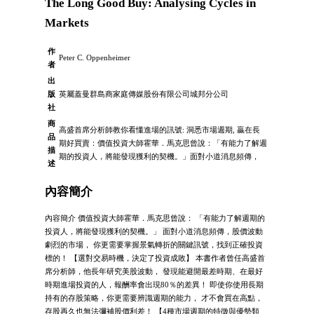
The Long Good Buy: Analysing Cycles in
Markets
作
Peter C. Oppenheimer
者
出
版
英屬蓋曼群島商家庭傳媒股份有限公司城邦分公司
社
商
高盛首席分析師教你看懂進場的訊號: 洞悉市場週期, 贏在長
品
期好買賣：價值投資大師霍華．馬克思曾說：「有能力了解週
描
期的投資人，將能發現獲利的契機。」面對小道消息頻傳，
述
內容簡介
內容簡介 價值投資大師霍華．馬克思曾說： 「有能力了解週期的
投資人，將能發現獲利的契機。」 面對小道消息頻傳，股價波動
劇烈的市場， 你更需要掌握景氣轉折的關鍵訊號，找到正確投資
標的！ 【選對交易時機，決定了投資成敗】 本書作者曾任高盛首
席分析師，他長年研究美股波動， 發現能避開最差時期、在最好
時期進場投資的人，報酬率會出現80％的差異！ 即使你使用長期
持有的存股策略，你更需要辨識週期的能力， 才不會買在高點，
存股再久也無法彌補股價利差！ 【4種市場週期的特徵與優勢類