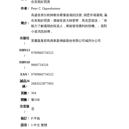
在長期好買賣
作者 /
Peter C. Oppenheimer
高盛首席分析師教你看懂進場的訊號: 洞悉市場週期, 贏
在長期好買賣：價值投資大師霍華．馬克思曾說：「有
簡介 /
能力了解週期的投資人，將能發現獲利的契機。」面對
小道消息頻傳，
出版社
英屬蓋曼群島商家庭傳媒股份有限公司城邦分公司
/
ISBN13
9789860734522
/
ISBN10
9860734526
/
EAN /
9789860734522
誠品26
2682025877003
碼 /
頁數 /
304
開數 /
菊16K
注音版
否
/
裝訂 /
P:平裝
語言 /
1:中文 繁體