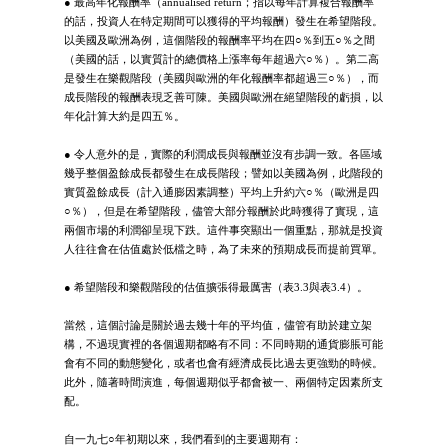
● 最高年化報酬率（annualised return；指以每年計算複合報酬率
的話，投資人在特定期間可以獲得的平均報酬）發生在希望階段。
以美國及歐洲為例，這個階段的報酬率平均在四○％到五○％之間
（美國的話，以實質計的總價格上漲率每年超過六○％）。第二高
是發生在樂觀階段（美國與歐洲的年化報酬率都超過三○％），而
成長階段的報酬表現乏善可陳。美國與歐洲在絕望階段的虧損，以
年化計算大約是四五％。
● 令人意外的是，實際的利潤成長與報酬並沒有步調一致。各區域
幾乎整個盈餘成長都發生在成長階段；譬如以美國為例，此階段的
實質盈餘成長（計入通膨因素調整）平均上升約六○％（歐洲是四
○％），但是在希望階段，儘管大部分報酬於此時獲得了實現，這
兩個市場的利潤卻呈現下跌。這件事突顯出一個重點，那就是投資
人往往會在估值處於低檔之時，為了未來的預期成長而提前買單。
● 希望階段和樂觀階段的估值擴張得最厲害（表3.3與表3.4）。
當然，這個討論是關於過去幾十年的平均值，儘管有助於建立架
構，不過現實裡的各個週期都略有不同：不同時期的通貨膨脹可能
會有不同的動態變化，或者也會有經濟成長比過去更強勁的時候。
此外，隨著時間演進，每個週期似乎都會被一、兩個特定因素所支
配。
自一九七○年初期以來，我們看到的主要週期有：