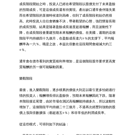
成長階段開始之時，投資人已經在希望階段以股價支付了未來盈餘
的預期成長，可是這個成長還有待實現。產出缺口通常會伴隨失業
而在希望階段的某個時候達到高峰，但到了成長階段初始仍然很
高。此時投資人往往會猶豫不決，帶著觀望的心態，強烈懷疑長期
的成長預期。結果是隨著盈餘成長速度超過報酬，而且波動性下
降，在成長階段會重建預期未來報酬的價值。在美國，週期的這個
階段平均持續四十九個月，在盈餘成長達六○％的支撐下，平均報
酬率為一六％。職是之故，本益比倍數在這段期間會縮減大約三
○％。
通常會在債市看到的實質殖利率增加，是這個階段股市要求更高實
質報酬的另一個可能驅動因素。
樂觀階段
最後，進入樂觀階段，逐步積累的價值大到足以吸引更多怕錯過行
情的投資人；報酬增長得比盈餘快，預期未來報酬因此下跌。隨著
本階段接近尾聲，由於市場在測試高報酬能持續多久，所以波動性
增加了。這個階段平均持續二十三個月，不過再次經歷到強勁的股
價上漲與倍數擴張（都超過五○％）和非常低的利潤成長率。
從這些模式，可得到如下的結論：