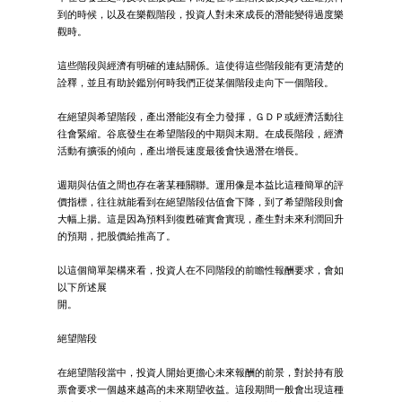
到的時候，以及在樂觀階段，投資人對未來成長的潛能變得過度樂
觀時。
這些階段與經濟有明確的連結關係。這使得這些階段能有更清楚的
詮釋，並且有助於鑑別何時我們正從某個階段走向下一個階段。
在絕望與希望階段，產出潛能沒有全力發揮，ＧＤＰ或經濟活動往
往會緊縮。谷底發生在希望階段的中期與末期。在成長階段，經濟
活動有擴張的傾向，產出增長速度最後會快過潛在增長。
週期與估值之間也存在著某種關聯。運用像是本益比這種簡單的評
價指標，往往就能看到在絕望階段估值會下降，到了希望階段則會
大幅上揚。這是因為預料到復甦確實會實現，產生對未來利潤回升
的預期，把股價給推高了。
以這個簡單架構來看，投資人在不同階段的前瞻性報酬要求，會如
以下所述展
開。
絕望階段
在絕望階段當中，投資人開始更擔心未來報酬的前景，對於持有股
票會要求一個越來越高的未來期望收益。這段期間一般會出現這種