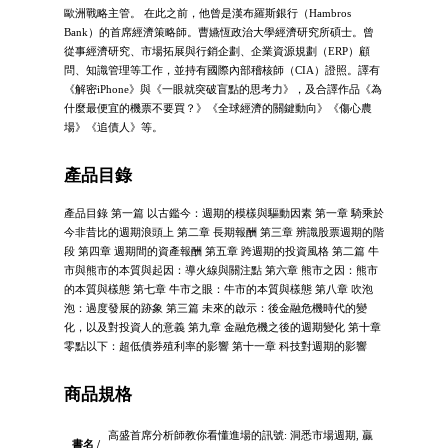
歐洲戰略主管。 在此之前，他曾是漢布羅斯銀行（Hambros
Bank）的首席經濟策略師。曹嬿恆政治大學經濟研究所碩士。曾
從事經濟研究、市場拓展與行銷企劃、企業資源規劃（ERP）顧
問、知識管理等工作，並持有國際內部稽核師（CIA）證照。譯有
《解密iPhone》與《一眼就突破盲點的思考力》，及合譯作品《為
什麼最便宜的機票不要買？》《全球經濟的關鍵動向》《傷心農
場》《追債人》等。
產品目錄
產品目錄 第一篇 以古鑑今：週期的模樣與驅動因素 第一章 騎乘於
今非昔比的週期浪頭上 第二章 長期報酬 第三章 辨識股票週期的階
段 第四章 週期間的資產報酬 第五章 跨週期的投資風格 第二篇 牛
市與熊市的本質與起因：導火線與關注點 第六章 熊市之因：熊市
的本質與樣態 第七章 牛市之眼：牛市的本質與樣態 第八章 吹泡
泡：過度發展的跡象 第三篇 未來的啟示：後金融危機時代的變
化，以及對投資人的意義 第九章 金融危機之後的週期變化 第十章
零點以下：超低債券殖利率的影響 第十一章 科技對週期的影響
商品規格
高盛首席分析師教你看懂進場的訊號: 洞悉市場週期, 贏
書名 /