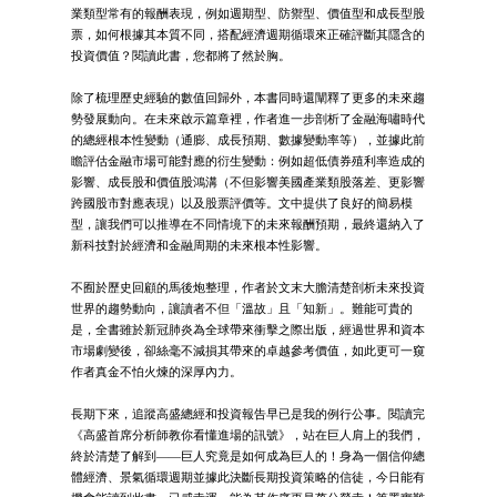
業類型常有的報酬表現，例如週期型、防禦型、價值型和成長型股
票，如何根據其本質不同，搭配經濟週期循環來正確評斷其隱含的
投資價值？閱讀此書，您都將了然於胸。
除了梳理歷史經驗的數值回歸外，本書同時還闡釋了更多的未來趨
勢發展動向。在未來啟示篇章裡，作者進一步剖析了金融海嘯時代
的總經根本性變動（通膨、成長預期、數據變動率等），並據此前
瞻評估金融市場可能對應的衍生變動：例如超低債券殖利率造成的
影響、成長股和價值股鴻溝（不但影響美國產業類股落差、更影響
跨國股市對應表現）以及股票評價等。文中提供了良好的簡易模
型，讓我們可以推導在不同情境下的未來報酬預期，最終還納入了
新科技對於經濟和金融周期的未來根本性影響。
不囿於歷史回顧的馬後炮整理，作者於文末大膽清楚剖析未來投資
世界的趨勢動向，讓讀者不但「溫故」且「知新」。難能可貴的
是，全書雖於新冠肺炎為全球帶來衝擊之際出版，經過世界和資本
市場劇變後，卻絲毫不減損其帶來的卓越參考價值，如此更可一窺
作者真金不怕火煉的深厚內力。
長期下來，追蹤高盛總經和投資報告早已是我的例行公事。閱讀完
《高盛首席分析師教你看懂進場的訊號》，站在巨人肩上的我們，
終於清楚了解到——巨人究竟是如何成為巨人的！身為一個信仰總
體經濟、景氣循環週期並據此決斷長期投資策略的信徒，今日能有