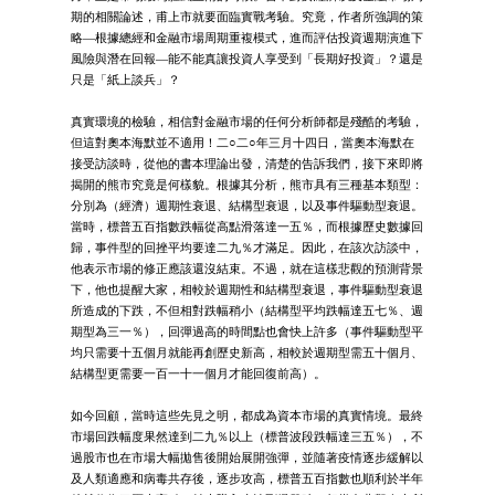
期的相關論述，甫上市就要面臨實戰考驗。究竟，作者所強調的策
略—根據總經和金融市場周期重複模式，進而評估投資週期演進下
風險與潛在回報—能不能真讓投資人享受到「長期好投資」？還是
只是「紙上談兵」？
真實環境的檢驗，相信對金融市場的任何分析師都是殘酷的考驗，
但這對奧本海默並不適用！二○二○年三月十四日，當奧本海默在
接受訪談時，從他的書本理論出發，清楚的告訴我們，接下來即將
揭開的熊市究竟是何樣貌。根據其分析，熊市具有三種基本類型：
分別為（經濟）週期性衰退、結構型衰退，以及事件驅動型衰退。
當時，標普五百指數跌幅從高點滑落達一五％，而根據歷史數據回
歸，事件型的回挫平均要達二九％才滿足。因此，在該次訪談中，
他表示市場的修正應該還沒結束。不過，就在這樣悲觀的預測背景
下，他也提醒大家，相較於週期性和結構型衰退，事件驅動型衰退
所造成的下跌，不但相對跌幅稍小（結構型平均跌幅達五七％、週
期型為三一％），回彈過高的時間點也會快上許多（事件驅動型平
均只需要十五個月就能再創歷史新高，相較於週期型需五十個月、
結構型更需要一百一十一個月才能回復前高）。
如今回顧，當時這些先見之明，都成為資本市場的真實情境。最終
市場回跌幅度果然達到二九％以上（標普波段跌幅達三五％），不
過股市也在市場大幅拋售後開始展開強彈，並隨著疫情逐步緩解以
及人類適應和病毒共存後，逐步攻高，標普五百指數也順利於半年