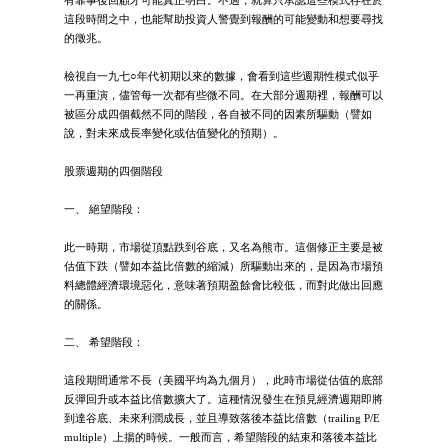
有靠事後回顧才可能真正明白。不過，就算只承認這些模式存在於
這段時間之中，也能幫助投資人警覺到報酬的可能變動和想要尋找
的徵兆。
檢視自一九七○年代初期以來的數據，會看到這些週期性模式似乎
一再重演，儘管每一次都有些微不同。在大部分週期裡，報酬可以
被區分成四個截然不同的階段，各自被不同的因素所驅動（譬如
說，對未來成長率變化或估值變化的預期）。
股票週期的四個階段
一、 絕望階段：
此一時期，市場從頂點跌到谷底，又名為熊市。這個修正主要是被
估值下跌（譬如本益比倍數的縮減）所驅動出來的，是因為市場預
料總體經濟環境惡化，意味著預期盈餘會比較低，而對此做出回應
的關係。
二、 希望階段：
這段期間通常不長（美國平均為九個月），此時市場從估值的底部
反彈回升或本益比倍數擴大了。這種情況發生在預見經濟週期即將
到達谷底、未來利潤成長，並且導致落後本益比倍數（trailing P/E
multiple）上揚的時候。一般而言，希望階段的結束和落後本益比