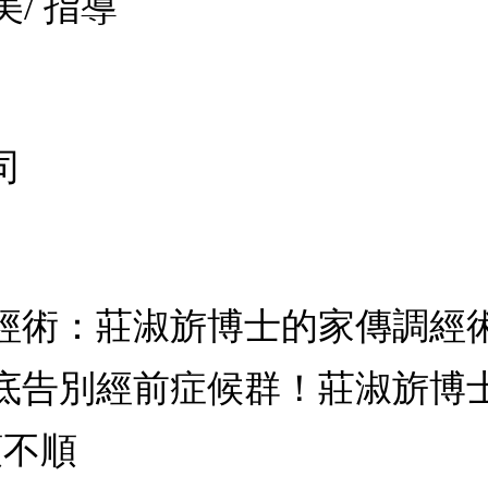
美/ 指導
司
經術：莊淑旂博士的家傳調經
底告別經前症候群！莊淑旂博士
順不順