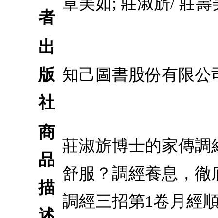
章美如; 莊淑旂/ 莊壽
者
出
版
知己圖書股份有限公
社
商
莊淑旂博士的家傳調
品
舒服？調經養息，徹
描
調經三招第1卷月經
述