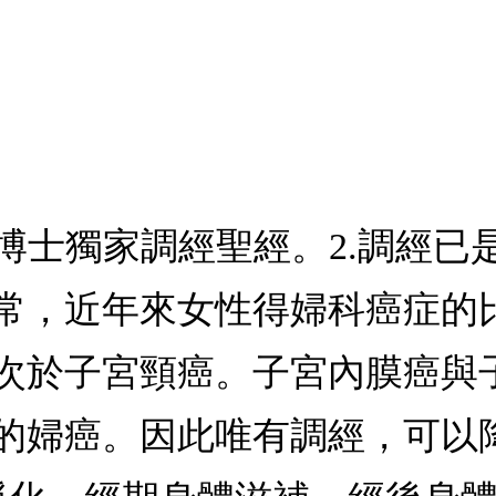
旂博士獨家調經聖經。2.調經
常，近年來女性得婦科癌症的
於子宮頸癌。子宮內膜癌與子宮
的婦癌。因此唯有調經，可以降