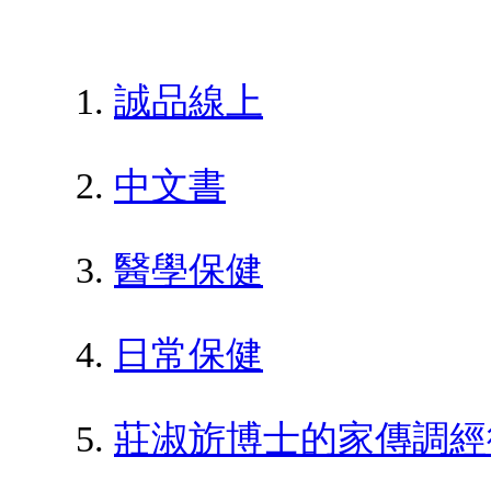
誠品線上
中文書
醫學保健
日常保健
莊淑旂博士的家傳調經