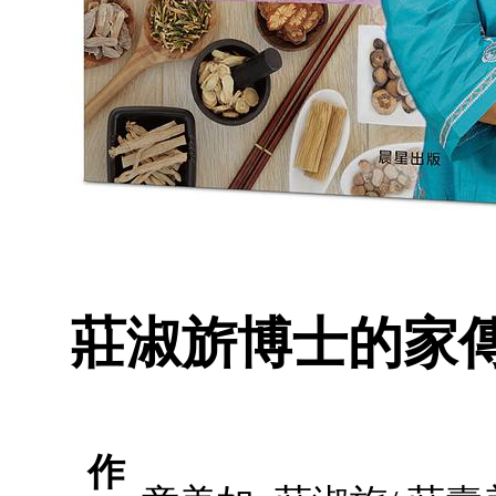
莊淑旂博士的家
作