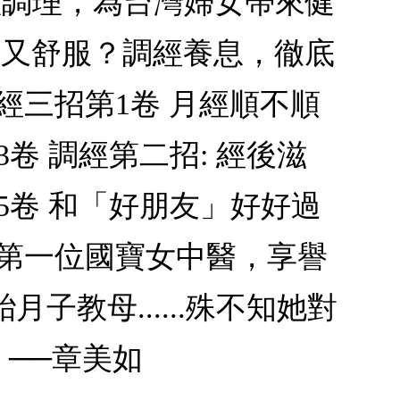
體調理，為台灣婦女帶來健
在又舒服？調經養息，徹底
經三招第1卷 月經順不順
卷 調經第二招: 經後滋
5卷 和「好朋友」好好過
是第一位國寶女中醫，享譽
教母......殊不知她對
──章美如