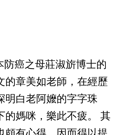
本防癌之母莊淑旂博士的
文的章美如老師，在經歷
深明白老阿嬤的字字珠
下的媽咪，樂此不疲。 其
也頗有心得，因而得以提