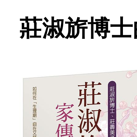
莊淑旂博士