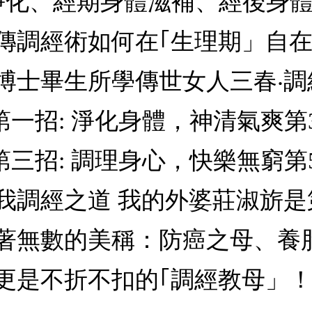
體淨化、經期身體滋補、經後身
傳調經術如何在｢生理期」自
博士畢生所學傳世女人三春‧調
一招: 淨化身體，神清氣爽第3
第三招: 調理身心，快樂無窮第
我調經之道 我的外婆莊淑旂
無數的美稱：防癌之母、養胎月子
是不折不扣的｢調經教母」！ 