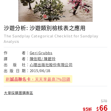
沙遊分析: 沙遊類別檢核表之應用
The Sandplay Categorical Checklist for Sandplay
Analysis
作
者：
Geri Grubbs
譯
者：
陳信昭/ 陳碧玲
出
版
社：
心理出版社股份有限公司
出
版
日
期：
2015/06/18
刷
誠品聯名卡
，天天享最高7%回饋
大量採購團購專區
70
66
95